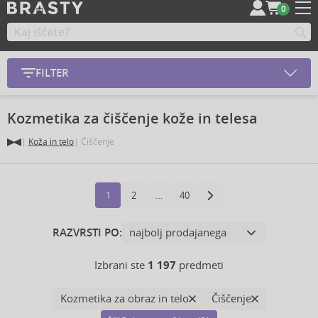
0
FILTER
Kozmetika za čiščenje kože in telesa
Koža in telo
Čiščenje
1
2
…
40
RAZVRSTI PO:
Izbrani ste
1 197
predmeti
Kozmetika za obraz in telo
Čiščenje