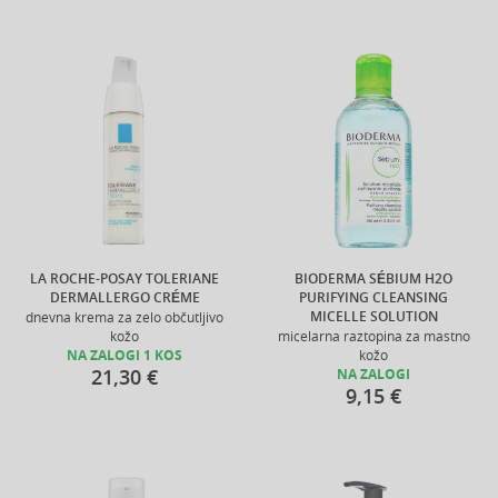
LA ROCHE-POSAY TOLERIANE
BIODERMA SÉBIUM H2O
DERMALLERGO CRÉME
PURIFYING CLEANSING
MICELLE SOLUTION
dnevna krema za zelo občutljivo
kožo
micelarna raztopina za mastno
NA ZALOGI 1 KOS
kožo
21,30 €
NA ZALOGI
9,15 €