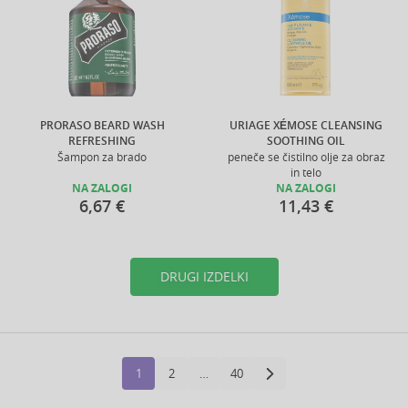
PRORASO BEARD WASH
URIAGE XÉMOSE CLEANSING
REFRESHING
SOOTHING OIL
Šampon za brado
peneče se čistilno olje za obraz
in telo
NA ZALOGI
NA ZALOGI
6,67 €
11,43 €
DRUGI IZDELKI
1
2
…
40