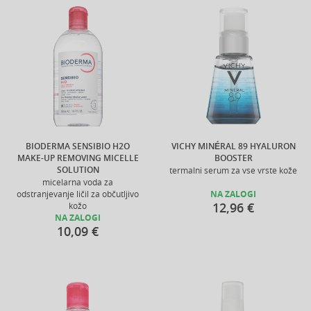
BIODERMA SENSIBIO H2O
VICHY MINÉRAL 89 HYALURON
MAKE-UP REMOVING MICELLE
BOOSTER
SOLUTION
termalni serum za vse vrste kože
micelarna voda za
odstranjevanje ličil za občutljivo
NA ZALOGI
12,96 €
kožo
NA ZALOGI
10,09 €