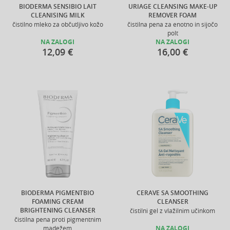
BIODERMA SENSIBIO LAIT
URIAGE CLEANSING MAKE-UP
CLEANISING MILK
REMOVER FOAM
čistilno mleko za občutljivo kožo
čistilna pena za enotno in sijočo
polt
NA ZALOGI
NA ZALOGI
12,09 €
16,00 €
BIODERMA PIGMENTBIO
CERAVE SA SMOOTHING
FOAMING CREAM
CLEANSER
BRIGHTENING CLEANSER
čistilni gel z vlažilnim učinkom
čistilna pena proti pigmentnim
madežem
NA ZALOGI