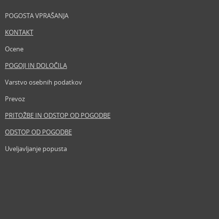
POGOSTA VPRAŠANJA
KONTAKT
Ocene
POGOJI IN DOLOČILA
Varstvo osebnih podatkov
Prevoz
PRITOŽBE IN ODSTOP OD POGODBE
ODSTOP OD POGODBE
Uveljavljanje popusta
Revija
Iščemo blogerje
Partnerski program
Prosta delovna mesta