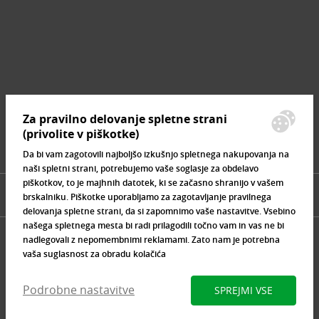
Revija
Iščemo blogerje
Partnerski program
Prosta delovna mesta
Zemljevid strani
Za pravilno delovanje spletne strani
Znamke, ki se prodajajo
(privolite v piškotke)
Da bi vam zagotovili najboljšo izkušnjo spletnega nakupovanja na
naši spletni strani, potrebujemo vaše soglasje za obdelavo
piškotkov, to je majhnih datotek, ki se začasno shranijo v vašem
brskalniku. Piškotke uporabljamo za zagotavljanje pravilnega
delovanja spletne strani, da si zapomnimo vaše nastavitve. Vsebino
našega spletnega mesta bi radi prilagodili točno vam in vas ne bi
nadlegovali z nepomembnimi reklamami. Zato nam je potrebna
vaša suglasnost za obradu kolačića
Podrobne nastavitve
SPREJMI VSE