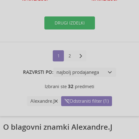
DRUGI IZDELKI
1
2
RAZVRSTI PO:
Izbrani ste
32
predmeti
Alexandre.J
Odstraniti filter (1)
O blagovni znamki Alexandre.J