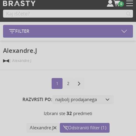
0
FILTER
Alexandre.J
Alexandre.J
1
2
RAZVRSTI PO:
Izbrani ste
32
predmeti
Alexandre.J
Odstraniti filter (1)