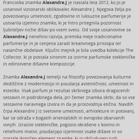
Francoska znamka
Alexandre.J
je nastala leta 2012, ko jo je
ustanovil vizionarski oblikovalec Alexandre J. Njegova želja po
povezovanju umetnosti, zgodovine in luksuzne parfumerije je
ustvarila izjemno znamko, ki je hitro pritegnila pozornost
ljubiteljev niche dišav po vsem svetu. Od svoje ustanovitve se
Alexandre.J
nenehno razvija, premika meje tradicionalne
parfumerije in je cenjena zaradi kreativnega pristopa ter
natančne obdelave. Ključni mejnik je bila uvedba kolekcije The
Collector, ki je postala sinonim za izvirne parfumske stekleničke
in edinstvene dišavne kompozicije.
Znamka
Alexandre.J
temelji na filozofiji povezovanja kulturne
dediščine z modernostjo in poudarja avtentičnost, umetnost in
estetiko. Vsak parfum je rezultat skrbnega izbora dragocenih
sestavin in podrobnega dela, pri čemer znamka skrbi, da so vse
sestavine naravnega izvora in da je proizvodnja etična. Navdih
črpa Alexandre J iz svetovne umetnosti, arhitekture in potovanj,
kar se odraža v bogatih orientalskih in evropsko obarvanih
vonjih. Izrazite stekleničke, pogosto okrašene s kovino in
reliefnimi motivi, poudarjajo izjemnost vsake dišave in so
postale ikoničen element znamke, ki jo občudujejo tudi