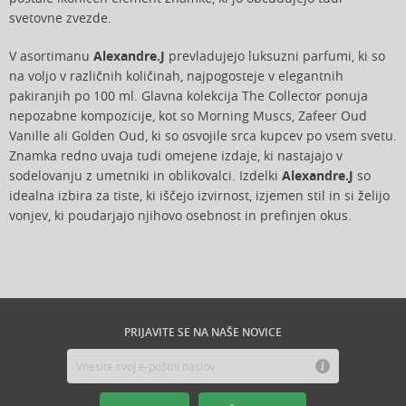
svetovne zvezde.
V asortimanu
Alexandre.J
prevladujejo luksuzni parfumi, ki so
na voljo v različnih količinah, najpogosteje v elegantnih
pakiranjih po 100 ml. Glavna kolekcija The Collector ponuja
nepozabne kompozicije, kot so Morning Muscs, Zafeer Oud
Vanille ali Golden Oud, ki so osvojile srca kupcev po vsem svetu.
Znamka redno uvaja tudi omejene izdaje, ki nastajajo v
sodelovanju z umetniki in oblikovalci. Izdelki
Alexandre.J
so
idealna izbira za tiste, ki iščejo izvirnost, izjemen stil in si želijo
vonjev, ki poudarjajo njihovo osebnost in prefinjen okus.
PRIJAVITE SE NA NAŠE NOVICE