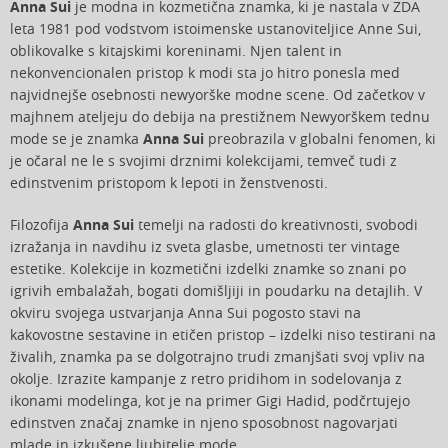
Anna Sui
je modna in kozmetična znamka, ki je nastala v ZDA
leta 1981 pod vodstvom istoimenske ustanoviteljice Anne Sui,
oblikovalke s kitajskimi koreninami. Njen talent in
nekonvencionalen pristop k modi sta jo hitro ponesla med
najvidnejše osebnosti newyorške modne scene. Od začetkov v
majhnem ateljeju do debija na prestižnem Newyorškem tednu
mode se je znamka
Anna Sui
preobrazila v globalni fenomen, ki
je očaral ne le s svojimi drznimi kolekcijami, temveč tudi z
edinstvenim pristopom k lepoti in ženstvenosti.
Filozofija
Anna Sui
temelji na radosti do kreativnosti, svobodi
izražanja in navdihu iz sveta glasbe, umetnosti ter vintage
estetike. Kolekcije in kozmetični izdelki znamke so znani po
igrivih embalažah, bogati domišljiji in poudarku na detajlih. V
okviru svojega ustvarjanja Anna Sui pogosto stavi na
kakovostne sestavine in etičen pristop – izdelki niso testirani na
živalih, znamka pa se dolgotrajno trudi zmanjšati svoj vpliv na
okolje. Izrazite kampanje z retro pridihom in sodelovanja z
ikonami modelinga, kot je na primer Gigi Hadid, podčrtujejo
edinstven značaj znamke in njeno sposobnost nagovarjati
mlade in izkušene ljubitelje mode.