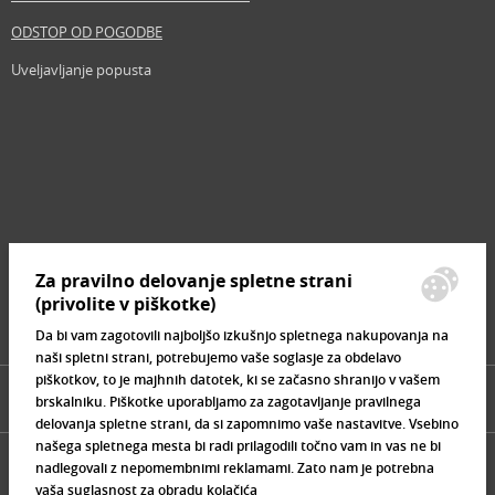
ODSTOP OD POGODBE
Uveljavljanje popusta
Revija
Iščemo blogerje
Partnerski program
Prosta delovna mesta
Zemljevid strani
Za pravilno delovanje spletne strani
Znamke, ki se prodajajo
(privolite v piškotke)
Da bi vam zagotovili najboljšo izkušnjo spletnega nakupovanja na
naši spletni strani, potrebujemo vaše soglasje za obdelavo
piškotkov, to je majhnih datotek, ki se začasno shranijo v vašem
brskalniku. Piškotke uporabljamo za zagotavljanje pravilnega
delovanja spletne strani, da si zapomnimo vaše nastavitve. Vsebino
našega spletnega mesta bi radi prilagodili točno vam in vas ne bi
nadlegovali z nepomembnimi reklamami. Zato nam je potrebna
vaša suglasnost za obradu kolačića