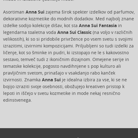
Asortiman
Anna Sui
zajema širok spekter izdelkov od parfumov,
dekorativne kozmetike do modnih dodatkov. Med najbolj znane
izdelke sodijo kolekcije dišav, kot sta
Anna Sui Fantasia
in
legendarna toaletna voda
Anna Sui Classic
(na voljo v različnih
velikostih), ki so si pridobile privržence po vsem svetu s svojimi
izrazitimi, izvirnimi kompozicijami. Priljubljeni so tudi izdelki za
ličenje, kot so šminke in pudri, ki izstopajo ne le s kakovostno
sestavo, temveč tudi z ikoničnim dizajnom. Omejene serije in
tematske kolekcije, pogosto navdihnjene s pop kulturo ali
pravljičnim svetom, prinašajo v vsakdanjo rabo kanček
izvirnosti. Znamka
Anna Sui
je idealna izbira za vse, ki se ne
bojijo izraziti svoje osebnosti, obožujejo kreativen pristop k
lepoti in iščejo v svetu kozmetike in mode nekaj resnično
edinstvenega.