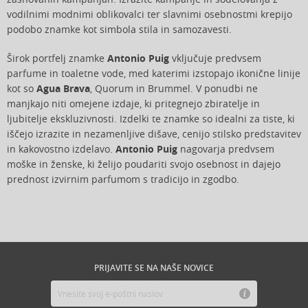
vodilnimi modnimi oblikovalci ter slavnimi osebnostmi krepijo
podobo znamke kot simbola stila in samozavesti.
Širok portfelj znamke
Antonio Puig
vključuje predvsem
parfume in toaletne vode, med katerimi izstopajo ikonične linije
kot so
Agua Brava
, Quorum in Brummel. V ponudbi ne
manjkajo niti omejene izdaje, ki pritegnejo zbiratelje in
ljubitelje ekskluzivnosti. Izdelki te znamke so idealni za tiste, ki
iščejo izrazite in nezamenljive dišave, cenijo stilsko predstavitev
in kakovostno izdelavo.
Antonio Puig
nagovarja predvsem
moške in ženske, ki želijo poudariti svojo osebnost in dajejo
prednost izvirnim parfumom s tradicijo in zgodbo.
PRIJAVITE SE NA NAŠE NOVICE