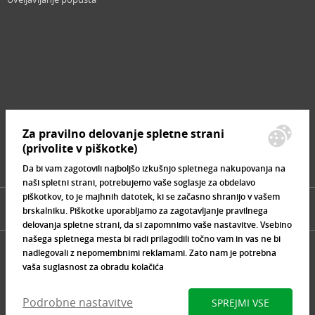
Revija
Iščemo blogerje
Partnerski program
Prosta delovna mesta
Zemljevid strani
Za pravilno delovanje spletne strani
Znamke, ki se prodajajo
(privolite v piškotke)
Da bi vam zagotovili najboljšo izkušnjo spletnega nakupovanja na
naši spletni strani, potrebujemo vaše soglasje za obdelavo
piškotkov, to je majhnih datotek, ki se začasno shranijo v vašem
brskalniku. Piškotke uporabljamo za zagotavljanje pravilnega
delovanja spletne strani, da si zapomnimo vaše nastavitve. Vsebino
našega spletnega mesta bi radi prilagodili točno vam in vas ne bi
nadlegovali z nepomembnimi reklamami. Zato nam je potrebna
vaša suglasnost za obradu kolačića
Podrobne nastavitve
SPREJMI VSE