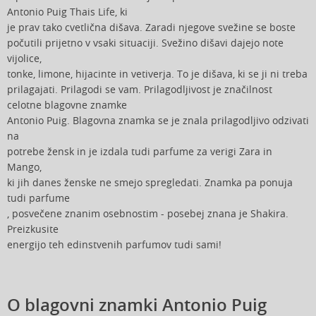
Antonio Puig Thais Life, ki
je prav tako cvetlična dišava. Zaradi njegove svežine se boste
počutili prijetno v vsaki situaciji. Svežino dišavi dajejo note
vijolice,
tonke, limone, hijacinte in vetiverja. To je dišava, ki se ji ni treba
prilagajati. Prilagodi se vam. Prilagodljivost je značilnost
celotne blagovne znamke
Antonio Puig. Blagovna znamka se je znala prilagodljivo odzivati
na
potrebe žensk in je izdala tudi parfume za verigi Zara in
Mango,
ki jih danes ženske ne smejo spregledati. Znamka pa ponuja
tudi parfume
, posvečene znanim osebnostim - posebej znana je Shakira.
Preizkusite
energijo teh edinstvenih parfumov tudi sami!
O blagovni znamki Antonio Puig