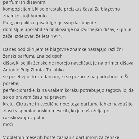
parfumi in dišavnimi
kompozicijami, ki so prestale preizkus časa. Za blagovno
znamko stoji Antonio
Puig, po poklicu pisatelj, ki je svoj dar bogate
domišljije uporabil za oblikovanje najizvirnejših dišav, ki jih je
začel izdelovati že leta 1914.
Danes pod okriljem te blagovne znamke nastajajo različni
ženski parfumi. Ena od tistih
dišav, ki se jih ženske ne morejo naveličati, je na primer dišava
Antonio Puig Zinnia. Ta lahko
še posebej ustreza damam, ki so pozorne na podrobnosti. Še
posebej
perfekcionistke, ki na vsakem koraku potrebujejo zagotovilo, da
so ob pravem času na pravem
kraju. Citrusne in cvetlične note tega parfuma lahko navdušijo
zlasti v spomladanskih mesecih, ko je naša želja po
raziskovanju v polni
moči.
V poletnih mesecih boste zasijali s parfumom za ženske