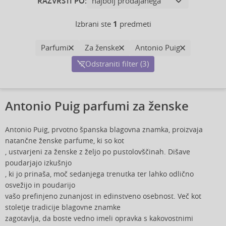
RAZVRSTI PO:
Izbrani ste
1
predmeti
Parfumi
Za ženske
Antonio Puig
Odstraniti filter (3)
Antonio Puig parfumi za ženske
Antonio Puig, prvotno španska blagovna znamka, proizvaja
natančne ženske parfume, ki so kot
, ustvarjeni za ženske z željo po pustolovščinah. Dišave
poudarjajo izkušnjo
, ki jo prinaša, moč sedanjega trenutka ter lahko odlično
osvežijo in poudarijo
vašo prefinjeno zunanjost in edinstveno osebnost. Več kot
stoletje tradicije blagovne znamke
zagotavlja, da boste vedno imeli opravka s kakovostnimi