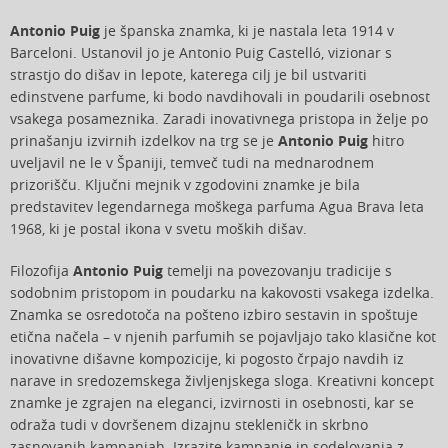
Antonio Puig
je španska znamka, ki je nastala leta 1914 v
Barceloni. Ustanovil jo je Antonio Puig Castelló, vizionar s
strastjo do dišav in lepote, katerega cilj je bil ustvariti
edinstvene parfume, ki bodo navdihovali in poudarili osebnost
vsakega posameznika. Zaradi inovativnega pristopa in želje po
prinašanju izvirnih izdelkov na trg se je
Antonio Puig
hitro
uveljavil ne le v Španiji, temveč tudi na mednarodnem
prizorišču. Ključni mejnik v zgodovini znamke je bila
predstavitev legendarnega moškega parfuma Agua Brava leta
1968, ki je postal ikona v svetu moških dišav.
Filozofija
Antonio Puig
temelji na povezovanju tradicije s
sodobnim pristopom in poudarku na kakovosti vsakega izdelka.
Znamka se osredotoča na pošteno izbiro sestavin in spoštuje
etična načela – v njenih parfumih se pojavljajo tako klasične kot
inovativne dišavne kompozicije, ki pogosto črpajo navdih iz
narave in sredozemskega življenjskega sloga. Kreativni koncept
znamke je zgrajen na eleganci, izvirnosti in osebnosti, kar se
odraža tudi v dovršenem dizajnu stekleničk in skrbno
zasnovanih kampanjah. Izrazite kampanje in sodelovanja z