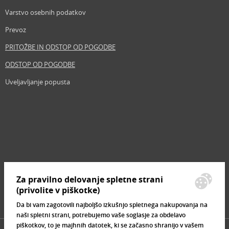
Varstvo osebnih podatkov
Prevoz
PRITOŽBE IN ODSTOP OD POGODBE
ODSTOP OD POGODBE
Uveljavljanje popusta
Revija
Iščemo blogerje
Partnerski program
Prosta delovna mesta
Zemljevid strani
Za pravilno delovanje spletne strani
Znamke, ki se prodajajo
(privolite v piškotke)
Da bi vam zagotovili najboljšo izkušnjo spletnega nakupovanja na
naši spletni strani, potrebujemo vaše soglasje za obdelavo
piškotkov, to je majhnih datotek, ki se začasno shranijo v vašem