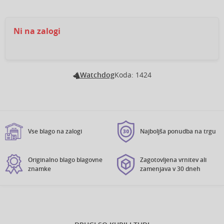
Ni na zalogi
Watchdog
Koda: 1424
Vse blago na zalogi
Najboljša ponudba na trgu
Originalno blago blagovne
Zagotovljena vrnitev ali
znamke
zamenjava v 30 dneh