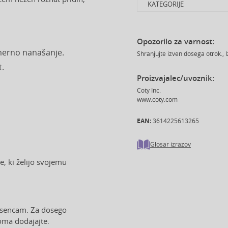
KATEGORIJE
Opozorilo za varnost:
merno nanašanje.
Shranjujte izven dosega otrok., I
t.
Proizvajalec/uvoznik:
Coty Inc.
www.coty.com
EAN:
3614225613265
Glosar izrazov
e, ki želijo svojemu
i sencam. Za dosego
oma dodajajte.