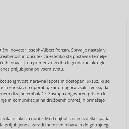
tični inovator Joseph-Albert Ponsin. Sprva je nastala v
reativnost in občutek za estetiko sta postavila temelje
čnih inovacij, na primer z uvedbo legendarne okrogle
 danes priljubljena po vsem svetu.
ot so igrivost, naravna lepota in dostopen luksuz, ki so
ure in enostavno uporabo, kar omogoča vsaki ženski, da
izvirnem dizajnu embalaže. Zastopa odgovoren pristop k
anje in komunikacija na družbenih omrežjih prinašajo
ečila in lake za nohte. Med najbolj znane izdelke spada
bila priljubljenost zaradi intenzivnih barv in dolgotrajnega