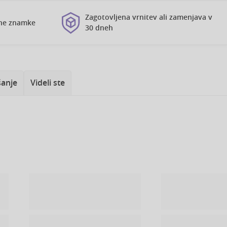
Zagotovljena vrnitev ali zamenjava v
vne znamke
30 dneh
šanje
Videli ste