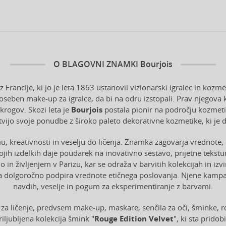
O BLAGOVNI ZNAMKI
Bourjois
rancije, ki jo je leta 1863 ustanovil vizionarski igralec in kozme
oseben make-up za igralce, da bi na odru izstopali. Prav njegova k
 krogov. Skozi leta je
Bourjois
postala pionir na področju kozmeti
ritvijo svoje ponudbe z široko paleto dekorativne kozmetike, ki je
 kreativnosti in veselju do ličenja. Znamka zagovarja vrednote, k
jih izdelkih daje poudarek na inovativno sestavo, prijetne tekst
o in življenjem v Parizu, kar se odraža v barvitih kolekcijah in 
namka dolgoročno podpira vrednote etičnega poslovanja. Njene kamp
navdih, veselje in pogum za eksperimentiranje z barvami.
za ličenje, predvsem make-up, maskare, senčila za oči, šminke, rd
priljubljena kolekcija šmink "
Rouge Edition Velvet
", ki sta prido