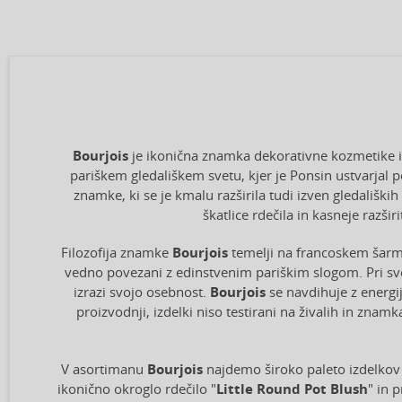
Bourjois
je ikonična znamka dekorativne kozmetike iz F
pariškem gledališkem svetu, kjer je Ponsin ustvarjal p
znamke, ki se je kmalu razširila tudi izven gledaliških
škatlice rdečila in kasneje razši
Filozofija znamke
Bourjois
temelji na francoskem šarmu,
vedno povezani z edinstvenim pariškim slogom. Pri svo
izrazi svojo osebnost.
Bourjois
se navdihuje z energij
proizvodnji, izdelki niso testirani na živalih in z
V asortimanu
Bourjois
najdemo široko paleto izdelkov 
ikonično okroglo rdečilo "
Little Round Pot Blush
" in 