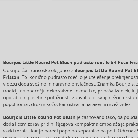
Bourjois Little Round Pot Blush pudrasto rdečilo 54 Rose Fris
Odkrijte čar francoske elegance z
Bourjois Little Round Pot B
Frisson
. To ikonično pudrasto rdečilo je utelešenje prefinjenost
videzu doda svežino in naravno privlačnost. Znamka Bourjois, z
tradiciji na področju dekorativne kozmetike, prinaša izdelek, ki
uporabo in posebne priložnosti. Zahvaljujoč svoji nežni tekstur
popolnoma združi s kožo, kar ustvarja naraven in svež videz.
Bourjois Little Round Pot Blush
je zasnovano tako, da poudar
doda licem zdrav pridih. Njegova kompaktna embalaža je praktič
vsaki torbici, kar jo naredi popolno sopotnico na poti. Odtenek
univerzalno rožnat, ki se poda k različnim tonom kože in daje l