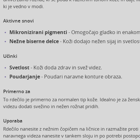
ki je vedno v modi.
Aktivne snovi
Mikronizirani pigmenti
- Omogočajo gladko in enako
Nežne biserne delce
- Koži dodajo nežen sijaj in svetlos
Učinki
Svetlost
- Koži doda zdrav in svež videz.
Poudarjanje
- Poudari naravne konture obraza.
Primerno za
To rdečilo je primerno za normalen tip kože. Idealno je za žensk
videzu dodati svežino in nežen rožnat pridih.
Uporaba
Rdečilo nanesite z nežnim čopičem na ličnice in razmažite prot
naravnega videza nanesite v tankem sloju in po potrebi postop