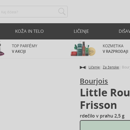
KOŽA IN TELO
LIČENJE
DIŠA
TOP PARFÉMY
KOZMETIKA
V AKCIJI
V RAZPRODAJI
Ličenje
Za ženske
Bour
Bourjois
Little Ro
Frisson
rdečilo v prahu 2,5 g