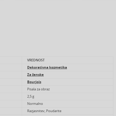
VREDNOST
Dekorativna kozmetika
Za ženske
Bourjois
Pisala za obraz
2,5 g
Normalno
Razjasnitev, Poudarite