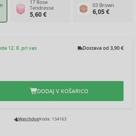
17 Rose
on
03 Brown
Tendresse
6,05 €
5,60 €
eda 12. 8. pri vas
Dostava od 3,90 €
DODAJ V KOŠARICO
Watchdog
Koda: 134163