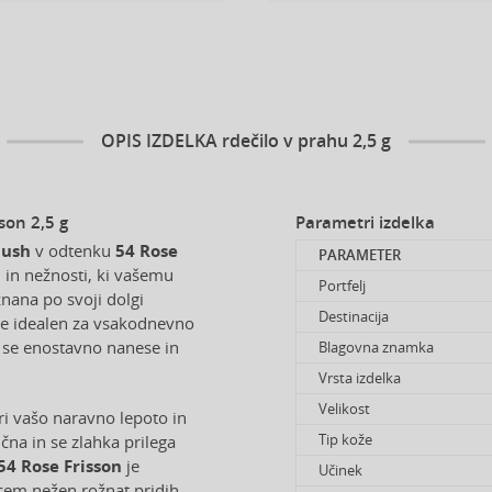
OPIS IZDELKA
rdečilo v prahu 2,5 g
son 2,5 g
Parametri izdelka
lush
v odtenku
54 Rose
PARAMETER
i in nežnosti, ki vašemu
Portfelj
nana po svoji dolgi
Destinacija
 je idealen za vsakodnevno
i se enostavno nanese in
Blagovna znamka
Vrsta izdelka
Velikost
i vašo naravno lepoto in
Tip kože
na in se zlahka prilega
54 Rose Frisson
je
Učinek
icem nežen rožnat pridih,