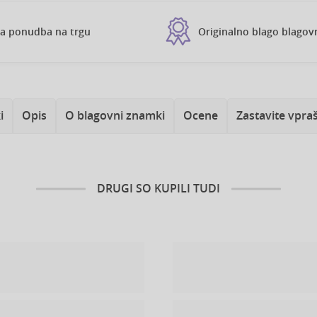
ša ponudba na trgu
Originalno blago blago
i
Opis
O blagovni znamki
Ocene
Zastavite vpra
DRUGI SO KUPILI TUDI