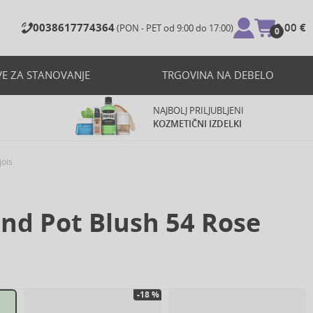
0038617774364
0,00 €
(PON - PET od 9:00 do 17:00)
0
VE ZA STANOVANJE
TRGOVINA NA DEBELO
NAJBOLJ PRILJUBLJENI
KOZMETIČNI IZDELKI
jois
und Pot Blush 54 Rose
-18 %