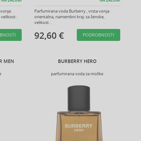
NA ZALOGI
NA ZALOGI
 vonja:
Parfumirana voda Burberry , vrsta vonja:
elikost: .
orientalna, namembni kraj: za ženske,
velikost: .
92,60 €
BNOSTI
PODROBNOSTI
R MEN
BURBERRY HERO
e
parfumirana voda za moške