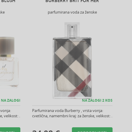
 BLUSH
BURBERRY BRIT FOR HER
ske
parfumirana voda za ženske
NA ZALOGI
NA ZALOGI 2 KOS
 vonja:
Parfumirana voda Burberry , vrsta vonja:
 velikost: .
cvetlična, namembni kraj: za ženske, velikost: .