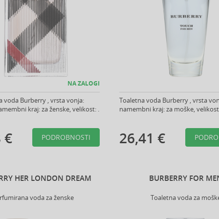
NA ZALOGI
 voda Burberry , vrsta vonja:
Toaletna voda Burberry , vrsta vonj
amembni kraj: za ženske, velikost: .
namembni kraj: za moške, velikost:
 €
26,41 €
PODROBNOSTI
PODRO
RRY HER LONDON DREAM
BURBERRY FOR ME
rfumirana voda za ženske
Toaletna voda za mošk