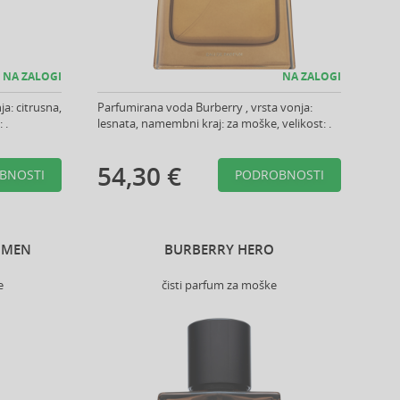
NA ZALOGI
NA ZALOGI
a: citrusna,
Parfumirana voda Burberry , vrsta vonja:
 .
lesnata, namembni kraj: za moške, velikost: .
54,30 €
BNOSTI
PODROBNOSTI
 MEN
BURBERRY HERO
e
čisti parfum za moške