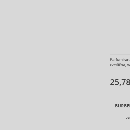
Artègo (67)
Asdaaf (30)
ASP (2)
Atkinsons (31)
Atopalm (7)
Aveda (55)
Avène (32)
Avril Lavigne (9)
Parfumirana
Axe (4)
cvetlična, n
Axis-Y (13)
Azha (37)
25,78
Azzaro (83)
Babor (20)
Baby Boom (4)
BURBE
Baldessarini (35)
Baldinini (1)
pa
Balenciaga (3)
Balmain (71)