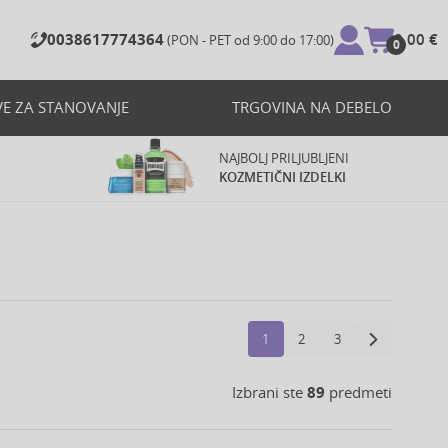
0038617774364
0,00 €
(PON - PET od 9:00 do 17:00)
0
VE ZA STANOVANJE
TRGOVINA NA DEBELO
NAJBOLJ PRILJUBLJENI
KOZMETIČNI IZDELKI
1
2
3
Izbrani ste
89
predmeti