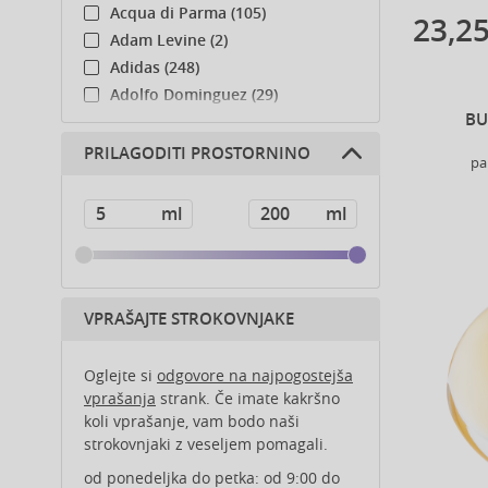
Acqua di Parma (105)
23,25
Adam Levine (2)
Adidas (248)
Adolfo Dominguez (29)
BU
Adyan (78)
Affinage (1)
PRILAGODITI PROSTORNINO
pa
Afnan (85)
Agent Provocateur (13)
Ahava (49)
Aigner (43)
Ajmal (165)
Al Haramain (183)
VPRAŠAJTE STROKOVNJAKE
Al Wataniah (79)
Alberta Ferretti (1)
Oglejte si
odgovore na najpogostejša
Alcina (156)
vprašanja
strank. Če imate kakršno
koli vprašanje, vam bodo naši
Alexander McQueen (2)
strokovnjaki z veseljem pomagali.
Alexandre.J (32)
Alfaparf Milano (175)
od ponedeljka do petka: od 9:00 do