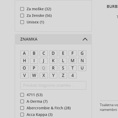
BURB
Za moške (32)
Za ženske (56)
Unisex (1)
ZNAMKA
A
B
C
D
E
F
G
H
I
J
K
L
M
N
O
P
Q
R
S
T
U
V
W
X
Y
Z
4
4711 (53)
A-Derma (7)
Toaletna vo
Abercrombie & Fitch (28)
namembni kr
Acca Kappa (3)