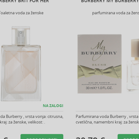
RBERRY BRIT FOR HER
BURBERRY MY BURBERRY
Toaletna voda za ženske
parfumirana voda za žen
NA ZALOGI
da Burberry , vrsta vonja: citrusna,
Parfumirana voda Burberry , vrsta
aj: za ženske, velikost: .
cvetlična, namembni kraj: za ženske,