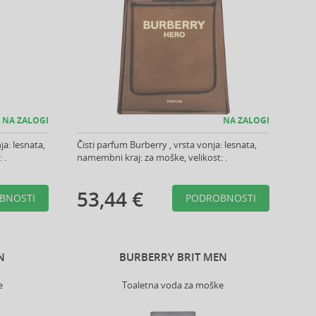
NA ZALOGI
NA ZALOGI
a: lesnata,
Čisti parfum Burberry , vrsta vonja: lesnata,
 .
namembni kraj: za moške, velikost: .
53,44 €
BNOSTI
PODROBNOSTI
N
BURBERRY BRIT MEN
e
Toaletna voda za moške