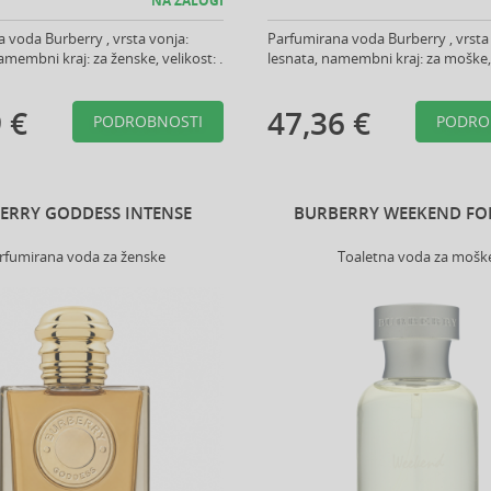
NA ZALOGI
 voda Burberry , vrsta vonja:
Parfumirana voda Burberry , vrsta
amembni kraj: za ženske, velikost: .
lesnata, namembni kraj: za moške, v
 €
47,36 €
PODROBNOSTI
PODRO
ERRY GODDESS INTENSE
BURBERRY WEEKEND FO
rfumirana voda za ženske
Toaletna voda za mošk