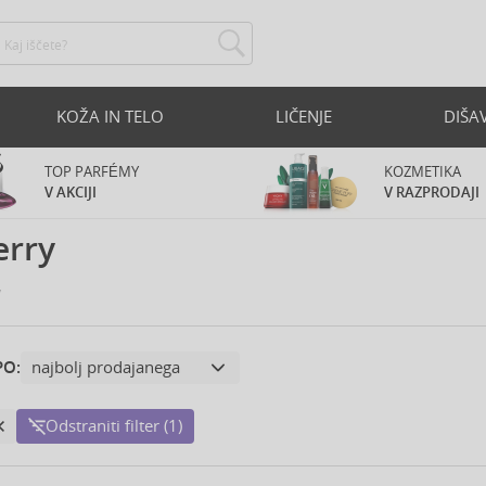
KOŽA IN TELO
LIČENJE
DIŠA
TOP PARFÉMY
KOZMETIKA
V AKCIJI
V RAZPRODAJI
erry
y
PO:
Odstraniti filter (1)