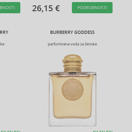
26,15 €
BNOSTI
PODROBNOSTI
ERRY
BURBERRY GODDESS
ške
parfumirana voda za ženske