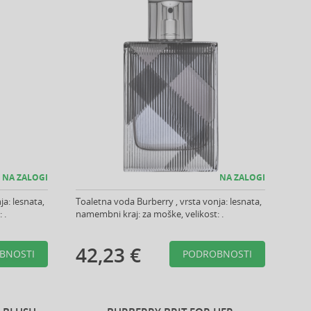
NA ZALOGI
NA ZALOGI
a: lesnata,
Toaletna voda Burberry , vrsta vonja: lesnata,
 .
namembni kraj: za moške, velikost: .
42,23 €
BNOSTI
PODROBNOSTI