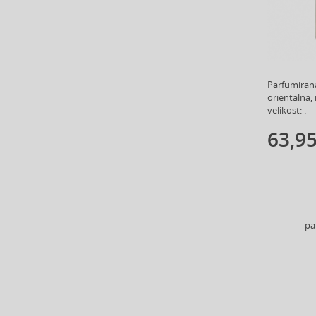
Anne Möller (20)
Annick Goutal (48)
Antonio Banderas (69)
Antonio Puig (8)
Anua (29)
Parfumirana
orientalna,
Apivita (64)
velikost: .
Apothecary87 (5)
63,95
Aquolina (30)
Arabiyat Prestige (68)
Aramis (14)
Ard Al Zaafaran (21)
Ardell (52)
Ariana Grande (18)
pa
Aristocrazy (4)
Armaf (285)
Armand Basi (19)
Armani (Giorgio Armani) (214)
Artdeco (158)