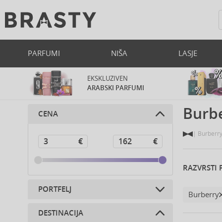
PARFUMI
NIŠA
LASJE
EKSKLUZIVEN
ARABSKI PARFUMI
Burb
CENA
Burberr
RAZVRSTI 
PORTFELJ
Burberry
DESTINACIJA
Parfumi (89)