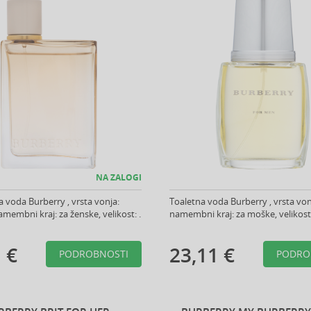
NA ZALOGI
 voda Burberry , vrsta vonja:
Toaletna voda Burberry , vrsta vonj
amembni kraj: za ženske, velikost: .
namembni kraj: za moške, velikost:
 €
23,11 €
PODROBNOSTI
PODRO