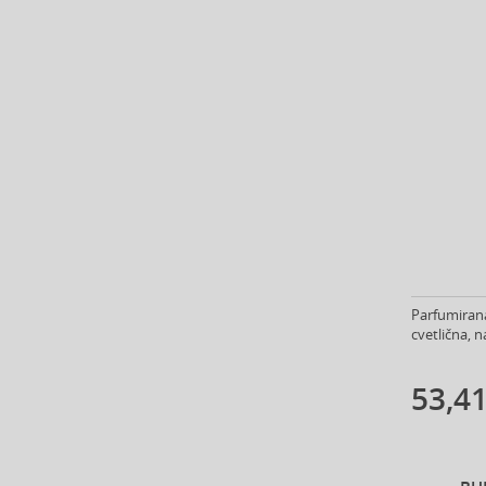
Banana Republic (47)
Banbu (1)
Barulab (6)
Bath & Body Works (61)
Batiste (31)
Beauty of Joseon (25)
Bebe (11)
Benefit (45)
Benetton (59)
Bentley (25)
Berani (14)
Parfumirana
Beter (7)
cvetlična, n
Betsey Johnson (1)
Betty Boop (3)
53,41
Beverly Hills Polo Club (11)
Beyonce (21)
Bijan (3)
Bill Blass (4)