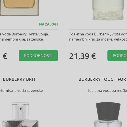
NA ZALOGI
 voda Burberry , vrsta vonja:
Toaletna voda Burberry , vrsta vonj
 namembni kraj: za ženske,
namembni kraj: za moške, velikost:
 €
21,39 €
PODROBNOSTI
PODRO
BURBERRY BRIT
BURBERRY TOUCH FOR
rfumirana voda za ženske
Toaletna voda za mošk