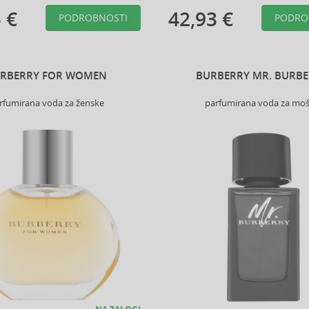
 €
42,93 €
PODROBNOSTI
PODRO
RBERRY FOR WOMEN
BURBERRY MR. BURB
rfumirana voda za ženske
parfumirana voda za mo