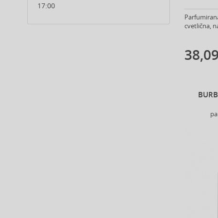
17:00
Alfred Sung (7)
Parfumirana
Alpecin (3)
cvetlična, n
Alter Ego (35)
Alterna (148)
38,09
Alyssa Ashley (48)
American Crew (81)
Amethyste Professional (1)
Amika (9)
BURB
Amouage (77)
pa
Amouroud (1)
Anastasia Beverly Hills (35)
Andy Warhol (2)
Anfar (61)
Anfas (1)
Angel Schlesser (35)
Animale (4)
Anna Sui (23)
Annayake (14)