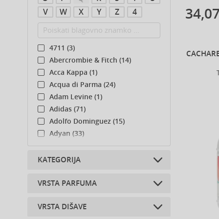
34,07
V
W
X
Y
Z
4
4711 (3)
CACHARE
Abercrombie & Fitch (14)
Acca Kappa (1)
Acqua di Parma (24)
Adam Levine (1)
Adidas (71)
Adolfo Dominguez (15)
Adyan (33)
Afnan (30)
Agent Provocateur (13)
KATEGORIJA
Aigner (19)
Ajmal (54)
VRSTA PARFUMA
Ponovno polnjenje (1)
Al Haramain (56)
Dodatki za telo (5)
VRSTA DIŠAVE
Al Wataniah (23)
Parfumirana voda (15)