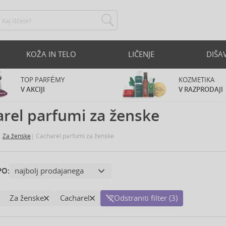
KOŽA IN TELO
LIČENJE
DIŠA
TOP PARFÉMY
KOZMETIKA
V AKCIJI
V RAZPRODAJI
rel parfumi za ženske
Za ženske
Cacharel parfumi za ženske
PO:
Za ženske
Cacharel
Odstraniti filter (3)