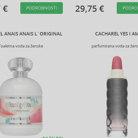
 €
29,75 €
PODROBNOSTI
PODRO
L ANAIS ANAIS L´ORIGINAL
CACHAREL YES I A
Toaletna voda za ženske
parfumirana voda za žen