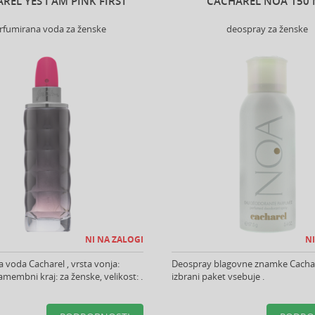
REL YES I AM PINK FIRST
CACHAREL NOA 150
rfumirana voda za ženske
deospray za ženske
NI NA ZALOGI
NI
 voda Cacharel , vrsta vonja:
Deospray blagovne znamke Cachar
amembni kraj: za ženske, velikost: .
izbrani paket vsebuje .