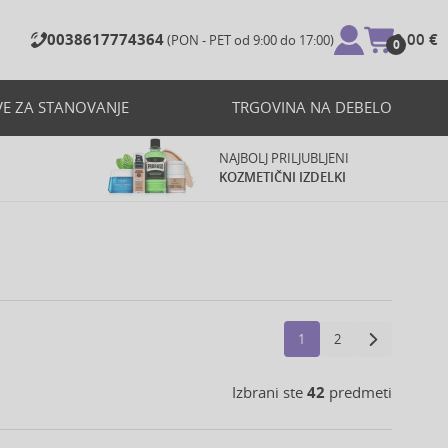
0038617774364
0,00 €
(PON - PET od 9:00 do 17:00)
0
VE ZA STANOVANJE
TRGOVINA NA DEBELO
NAJBOLJ PRILJUBLJENI
KOZMETIČNI IZDELKI
1
2
Izbrani ste
42
predmeti