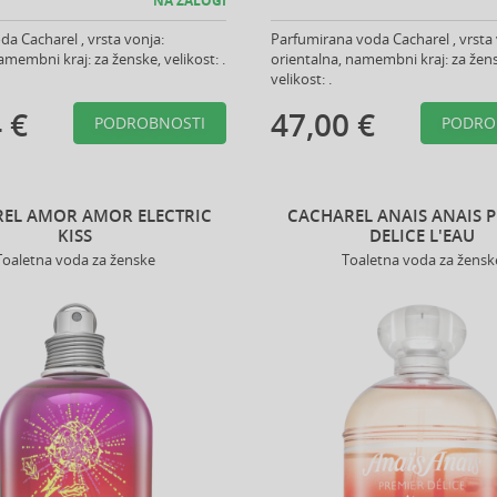
NA ZALOGI
da Cacharel , vrsta vonja:
Parfumirana voda Cacharel , vrsta 
amembni kraj: za ženske, velikost: .
orientalna, namembni kraj: za žen
velikost: .
 €
47,00 €
PODROBNOSTI
PODRO
EL AMOR AMOR ELECTRIC
CACHAREL ANAIS ANAIS 
KISS
DELICE L'EAU
Toaletna voda za ženske
Toaletna voda za žensk