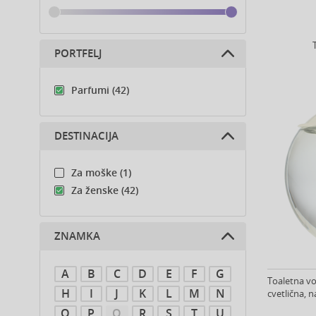
PORTFELJ
Parfumi (42)
DESTINACIJA
Za moške (1)
Za ženske (42)
ZNAMKA
A
B
C
D
E
F
G
Toaletna vo
H
I
J
K
L
M
N
cvetlična, n
O
P
Q
R
S
T
U