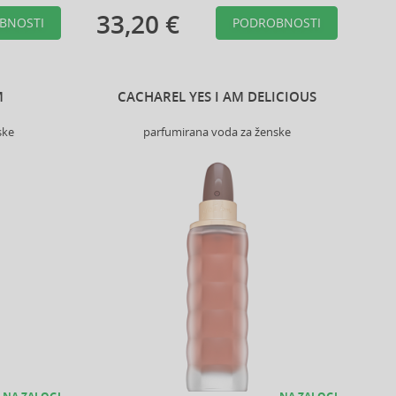
33,20 €
BNOSTI
PODROBNOSTI
M
CACHAREL YES I AM DELICIOUS
ske
parfumirana voda za ženske