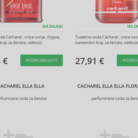
NA ZALOGI
NA ZA
da Cacharel , vrsta vonja: chypre,
Toaletna voda Cacharel , vrsta vonj
aj: za ženske, velikost: .
namembni kraj: za ženske, velikost:
 €
27,91 €
PODROBNOSTI
PODRO
ACHAREL ELLA ELLA
CACHAREL ELLA ELLA FLO
rfumirana voda za ženske
parfumirana voda za žen