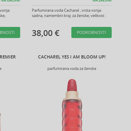
NA ZALOGI
NA ZALOGI
vonja:
Parfumirana voda Cacharel , vrsta vonja:
ske,
sadna, namembni kraj: za ženske, velikost: .
38,00 €
BNOSTI
PODROBNOSTI
PREMIER
CACHAREL YES I AM BLOOM UP!
e
parfumirana voda za ženske