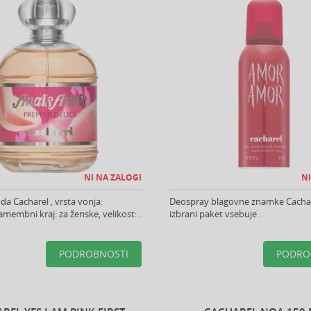
NI NA ZALOGI
NI
da Cacharel , vrsta vonja:
Deospray blagovne znamke Cachar
amembni kraj: za ženske, velikost: .
izbrani paket vsebuje .
PODROBNOSTI
PODRO