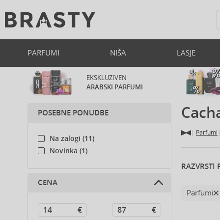
PARFUMI
NIŠA
LASJE
EKSKLUZIVEN
ARABSKI PARFUMI
Cacha
POSEBNE PONUDBE
Parfumi
Na zalogi (11)
Novinka (1)
RAZVRSTI 
CENA
Parfumi