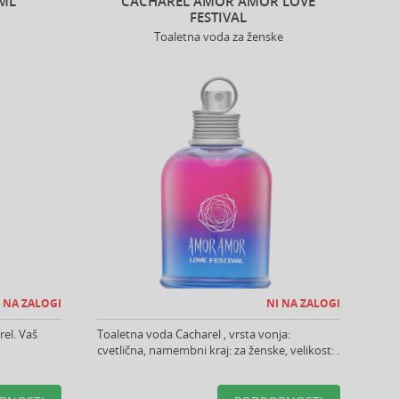
 ML
CACHAREL AMOR AMOR LOVE
FESTIVAL
Toaletna voda za ženske
 NA ZALOGI
NI NA ZALOGI
el. Vaš
Toaletna voda Cacharel , vrsta vonja:
cvetlična, namembni kraj: za ženske, velikost: .