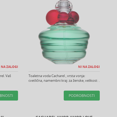
 NA ZALOGI
NI NA ZALOGI
el. Vaš
Toaletna voda Cacharel , vrsta vonja:
cvetlična, namembni kraj: za ženske, velikost: .
BNOSTI
PODROBNOSTI