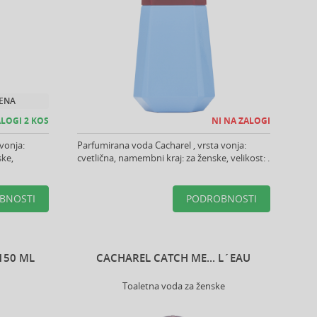
JENA
LOGI 2 KOS
NI NA ZALOGI
vonja:
Parfumirana voda Cacharel , vrsta vonja:
ske,
cvetlična, namembni kraj: za ženske, velikost: .
BNOSTI
PODROBNOSTI
150 ML
CACHAREL CATCH ME... L´EAU
Toaletna voda za ženske