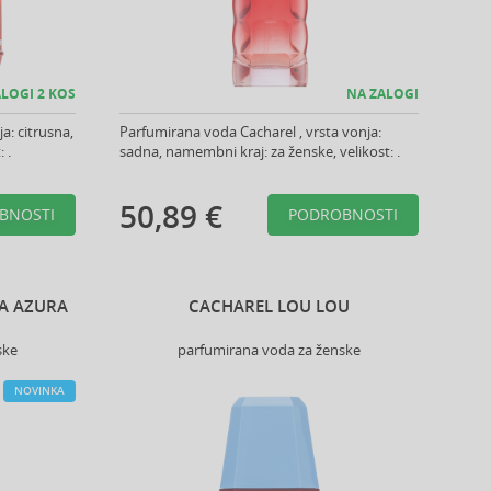
LOGI 2 KOS
NA ZALOGI
a: citrusna,
Parfumirana voda Cacharel , vrsta vonja:
 .
sadna, namembni kraj: za ženske, velikost: .
50,89 €
BNOSTI
PODROBNOSTI
RA AZURA
CACHAREL LOU LOU
ske
parfumirana voda za ženske
NOVINKA