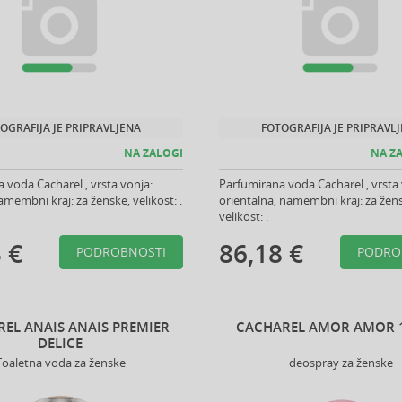
OGRAFIJA JE PRIPRAVLJENA
FOTOGRAFIJA JE PRIPRAVL
NA ZALOGI
NA ZA
 voda Cacharel , vrsta vonja:
Parfumirana voda Cacharel , vrsta 
amembni kraj: za ženske, velikost: .
orientalna, namembni kraj: za žen
velikost: .
 €
86,18 €
PODROBNOSTI
PODRO
EL ANAIS ANAIS PREMIER
CACHAREL AMOR AMOR 
DELICE
Toaletna voda za ženske
deospray za ženske