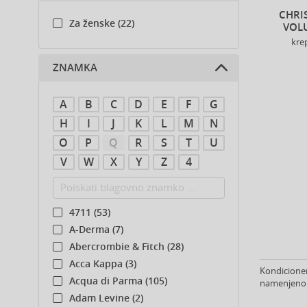
CHRI
Za ženske (22)
VOL
kre
ZNAMKA
A
B
C
D
E
F
G
H
I
J
K
L
M
N
O
P
Q
R
S
T
U
V
W
X
Y
Z
4
4711 (53)
A-Derma (7)
Abercrombie & Fitch (28)
Acca Kappa (3)
Kondicioner
Acqua di Parma (105)
namenjeno z
Adam Levine (2)