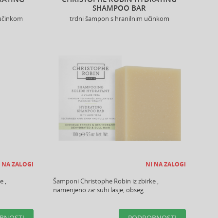
SHAMPOO BAR
 učinkom
trdni šampon s hranilnim učinkom
 NA ZALOGI
NI NA ZALOGI
e ,
Šamponi Christophe Robin iz zbirke ,
namenjeno za: suhi lasje, obseg
BNOSTI
PODROBNOSTI