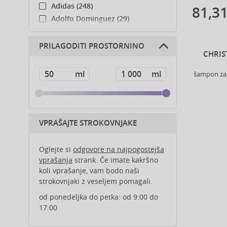
Adidas (248)
81,31
Adolfo Dominguez (29)
Adyan (78)
Affinage (1)
PRILAGODITI PROSTORNINO
CHRIS
Afnan (85)
Agent Provocateur (13)
šampon za g
Ahava (49)
Aigner (42)
Ajmal (167)
Al Haramain (183)
VPRAŠAJTE STROKOVNJAKE
Al Wataniah (79)
Alberta Ferretti (1)
Oglejte si
odgovore na najpogostejša
Alcina (156)
vprašanja
strank. Če imate kakršno
koli vprašanje, vam bodo naši
Alexander McQueen (2)
strokovnjaki z veseljem pomagali.
Alexandre.J (32)
Alfaparf Milano (175)
od ponedeljka do petka: od 9:00 do
17:00
Alfred Sung (7)
Alpecin (3)