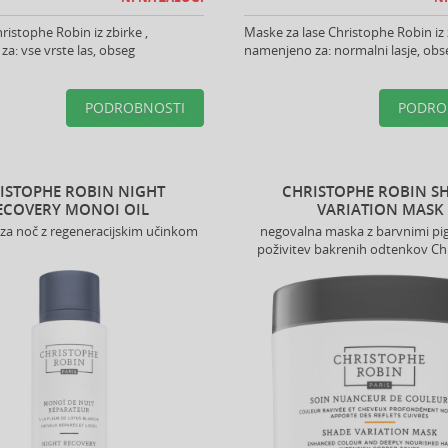
istophe Robin iz zbirke ,
Maske za lase Christophe Robin iz 
a: vse vrste las, obseg
namenjeno za: normalni lasje, obs
PODROBNOSTI
PODRO
ISTOPHE ROBIN NIGHT
CHRISTOPHE ROBIN S
ECOVERY MONOI OIL
VARIATION MASK
 za noč z regeneracijskim učinkom
negovalna maska z barvnimi pi
poživitev bakrenih odtenkov Ch