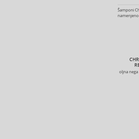
Alter Ego (35)
Šamponi Chr
Alterna (148)
namenjeno z
Alyssa Ashley (48)
American Crew (81)
Amethyste Professional (1)
Amika (9)
Amouage (77)
Amouroud (1)
CHR
R
Anastasia Beverly Hills (35)
oljna nega
Andy Warhol (2)
Anfar (61)
Anfas (1)
Angel Schlesser (36)
Animale (4)
Anna Sui (23)
Annayake (14)
Anne Möller (20)
Annick Goutal (48)