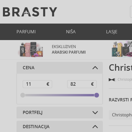
PARFUMI
NIŠA
LASJE
EKSKLUZIVEN
ARABSKI PARFUMI
Chris
CENA
Christop
RAZVRSTI 
PORTFELJ
Christoph
DESTINACIJA
Kozmetika za lase (22)