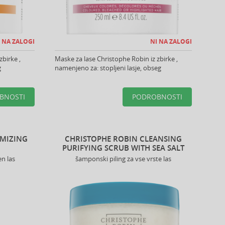
 NA ZALOGI
NI NA ZALOGI
zbirke ,
Maske za lase Christophe Robin iz zbirke ,
g
namenjeno za: stopljeni lasje, obseg
BNOSTI
PODROBNOSTI
UMIZING
CHRISTOPHE ROBIN CLEANSING
PURIFYING SCRUB WITH SEA SALT
n las
šamponski piling za vse vrste las