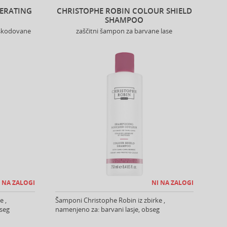
NERATING
CHRISTOPHE ROBIN COLOUR SHIELD
SHAMPOO
oškodovane
zaščitni šampon za barvane lase
 NA ZALOGI
NI NA ZALOGI
e ,
Šamponi Christophe Robin iz zbirke ,
bseg
namenjeno za: barvani lasje, obseg