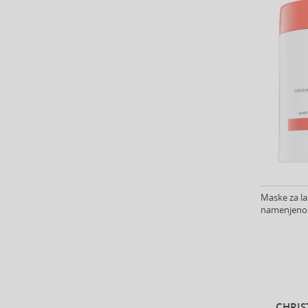
Barulab (6)
Bath & Body Works (61)
Batiste (31)
Beauty of Joseon (25)
Bebe (11)
Benefit (45)
Benetton (59)
Bentley (26)
Berani (14)
Beter (7)
Betsey Johnson (1)
Maske za la
Betty Boop (3)
namenjeno z
Beverly Hills Polo Club (11)
Beyonce (21)
Bijan (3)
Bill Blass (4)
Billie Eilish (6)
Bio-Oil (2)
CHRIS