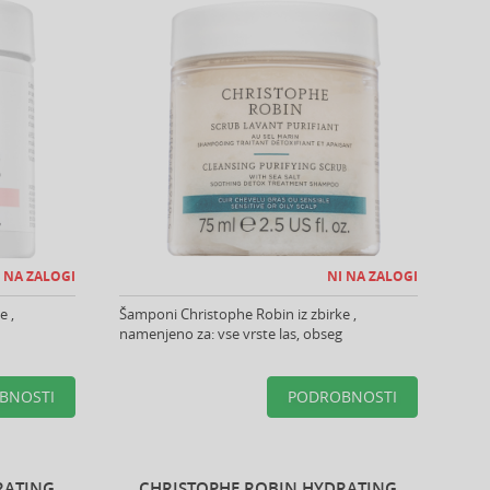
 NA ZALOGI
NI NA ZALOGI
e ,
Šamponi Christophe Robin iz zbirke ,
namenjeno za: vse vrste las, obseg
BNOSTI
PODROBNOSTI
RATING
CHRISTOPHE ROBIN HYDRATING