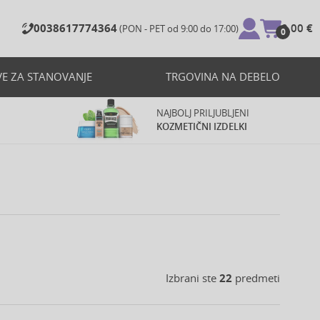
0038617774364
0,00 €
(PON - PET od 9:00 do 17:00)
0
VE ZA STANOVANJE
TRGOVINA NA DEBELO
NAJBOLJ PRILJUBLJENI
KOZMETIČNI IZDELKI
Izbrani ste
22
predmeti