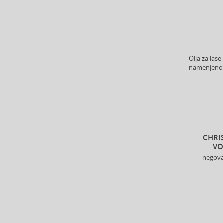
Antonio Banderas (70)
Antonio Puig (8)
Anua (29)
Apivita (64)
Apothecary87 (5)
Olja za lase
namenjeno z
Aquolina (30)
Arabiyat Prestige (68)
Aramis (14)
Ard Al Zaafaran (21)
Ardell (52)
Ariana Grande (18)
CHRI
Aristocrazy (4)
VO
Armaf (285)
negova
Armand Basi (20)
Armani (Giorgio Armani) (214)
Artdeco (158)
Artègo (67)
Asdaaf (29)