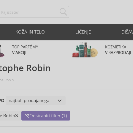
KOŽA IN TELO
LIČENJE
DIŠA
TOP PARFÉMY
KOZMETIKA
V AKCIJI
V RAZPRODAJI
tophe Robin
he Robin
PO:
e Robin
Odstraniti filter (1)