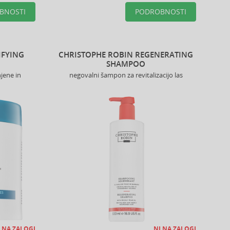
BNOSTI
PODROBNOSTI
IFYING
CHRISTOPHE ROBIN REGENERATING
SHAMPOO
jene in
negovalni šampon za revitalizacijo las
 NA ZALOGI
NI NA ZALOGI