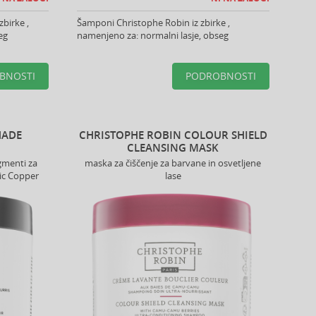
zbirke ,
Šamponi Christophe Robin iz zbirke ,
eg
namenjeno za: normalni lasje, obseg
BNOSTI
PODROBNOSTI
HADE
CHRISTOPHE ROBIN COLOUR SHIELD
CLEANSING MASK
gmenti za
maska za čiščenje za barvane in osvetljene
ic Copper
lase