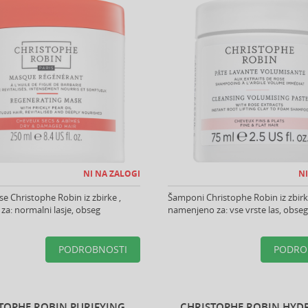
NI NA ZALOGI
NI
se Christophe Robin iz zbirke ,
Šamponi Christophe Robin iz zbirk
a: normalni lasje, obseg
namenjeno za: vse vrste las, obseg
PODROBNOSTI
PODRO
TOPHE ROBIN PURIFYING
CHRISTOPHE ROBIN HYD