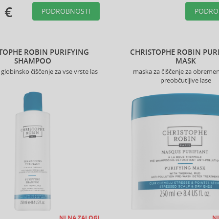
 €
PODROBNOSTI
PODRO
TOPHE ROBIN PURIFYING
CHRISTOPHE ROBIN PUR
SHAMPOO
MASK
lobinsko čiščenje za vse vrste las
maska za čiščenje za obremen
preobčutljive lase
NI NA ZALOGI
NI