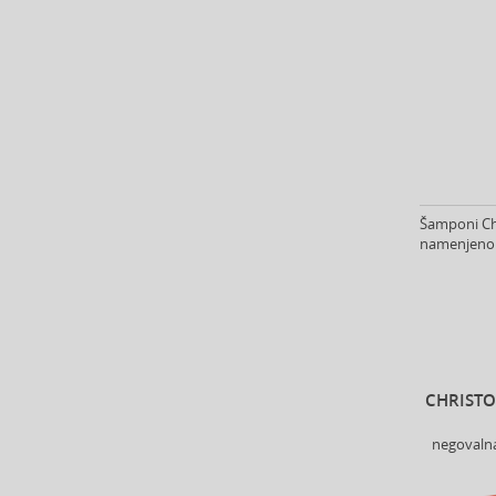
ASP (2)
Atkinsons (32)
Atopalm (7)
Aveda (55)
Avène (32)
Avril Lavigne (9)
Axe (4)
Axis-Y (13)
Šamponi Chr
Azha (37)
namenjeno z
Azzaro (84)
Babor (20)
Baby Boom (4)
Baldessarini (35)
Baldinini (1)
CHRISTO
Balenciaga (3)
Balmain (71)
negovaln
Banana Republic (47)
Banbu (1)