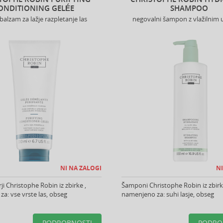
ONDITIONING GELÉE
SHAMPOO
i balzam za lažje razpletanje las
negovalni šampon z vlažilnim
NI NA ZALOGI
NI
ji Christophe Robin iz zbirke ,
Šamponi Christophe Robin iz zbirk
a: vse vrste las, obseg
namenjeno za: suhi lasje, obseg
PODROBNOSTI
PODRO