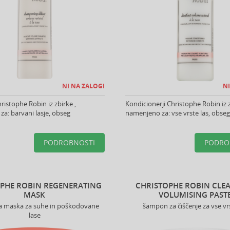
NI NA ZALOGI
NI
istophe Robin iz zbirke ,
Kondicionerji Christophe Robin iz z
a: barvani lasje, obseg
namenjeno za: vse vrste las, obseg
PODROBNOSTI
PODRO
PHE ROBIN REGENERATING
CHRISTOPHE ROBIN CLE
MASK
VOLUMISING PAST
a maska za suhe in poškodovane
šampon za čiščenje za vse vrs
lase