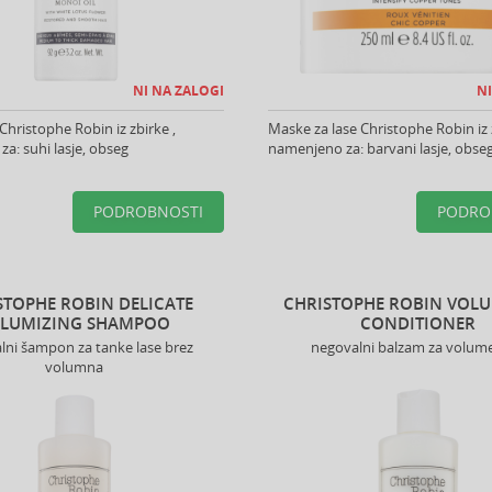
NI NA ZALOGI
NI
 Christophe Robin iz zbirke ,
Maske za lase Christophe Robin iz 
a: suhi lasje, obseg
namenjeno za: barvani lasje, obse
PODROBNOSTI
PODRO
STOPHE ROBIN DELICATE
CHRISTOPHE ROBIN VOL
LUMIZING SHAMPOO
CONDITIONER
lni šampon za tanke lase brez
negovalni balzam za volume
volumna