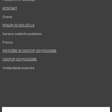
KONTAKT
Ocene
POGOJI IN DOLOČILA
Varstvo osebnih podatkov
Prevoz
PRITOŽBE IN ODSTOP OD POGODBE
ODSTOP OD POGODBE
Uveljavljanje popusta
Revija
Iščemo blogerje
Partnerski program
Prosta delovna mesta
Zemljevid strani