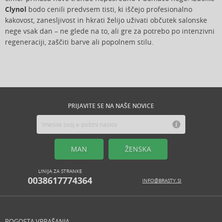
Clynol
bodo cenili predvsem tisti, ki iščejo profesionalno
kakovost, zanesljivost in hkrati želijo uživati občutek salonske
nege vsak dan – ne glede na to, ali gre za potrebo po intenzivni
regeneraciji, zaščiti barve ali popolnem stilu.
PRIJAVITE SE NA NAŠE NOVICE
MAN
ŽENSKA
LINIJA ZA STRANKE
0038617774364
INFO@BRASTY.SI
POGOSTA VPRAŠANJA