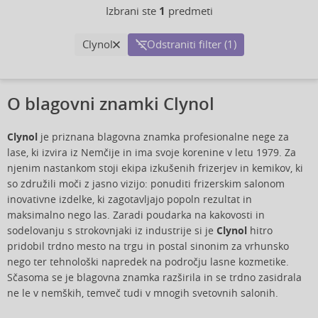
Izbrani ste
1
predmeti
Clynol
Odstraniti filter (1)
O blagovni znamki Clynol
Clynol
je priznana blagovna znamka profesionalne nege za
lase, ki izvira iz Nemčije in ima svoje korenine v letu 1979. Za
njenim nastankom stoji ekipa izkušenih frizerjev in kemikov, ki
so združili moči z jasno vizijo: ponuditi frizerskim salonom
inovativne izdelke, ki zagotavljajo popoln rezultat in
maksimalno nego las. Zaradi poudarka na kakovosti in
sodelovanju s strokovnjaki iz industrije si je
Clynol
hitro
pridobil trdno mesto na trgu in postal sinonim za vrhunsko
nego ter tehnološki napredek na področju lasne kozmetike.
Sčasoma se je blagovna znamka razširila in se trdno zasidrala
ne le v nemških, temveč tudi v mnogih svetovnih salonih.