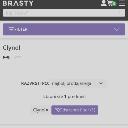
0
FILTER
Clynol
Clynol
RAZVRSTI PO:
Izbrani ste
1
predmeti
Clynol
Odstraniti filter (1)