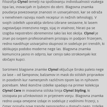
Filozofija
Clynol
temelji na spoštovanju individualnosti vsakega
tipa las, inovacijah in ljubezni do obrti. Blagovna znamka
poudarja povezovanje znanosti in ustvarjalnosti, kar se odraža
v nenehnem razvoju novih receptur in nežnih tehnologij. V
svojih izdelkih uporablja skrbno izbrane sestavine, ki lasem
zagotavljajo intenzivno nego, sijaj in vitalnost, hkrati pa se
izogiba nepotrebni obremenitvi tako las kot okolja.
Clynol
je
znan po svojem profesionalnem pristopu in podpori frizerjem,
redno navdihuje ustvarjalno skupnost in sodeluje pri trendih, ki
oblikujejo podobo moderne nege las. Blagovna znamka
komunicira jasno in odprto, kar cenijo tako strokovnjaki kot
običajni kupci.
Sortiment blagovne znamke
Clynol
vključuje široko paleto nege
za lase – od šamponov, balzamov in mask do stilskih pripravkov
in posebnih kur namenjenih različnim tipom las in njihovim
potrebam. Med ikonične izdelke spadajo na primer kolekcija
Clynol Care
in inovativna stilska linija
Clynol Styling
, ki
izstopata po učinkovitosti in prijetnem vonju. Blagovna znamka
redno uvaja omejene izdaje in sodeluje z vodilnimi frizerji, s
čimer prinaša nove trende neposredno v domačo nego. Izdelke