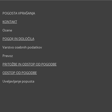
POGOSTA VPRAŠANJA
KONTAKT
Ocene
POGOJI IN DOLOČILA
Varstvo osebnih podatkov
Prevoz
PRITOŽBE IN ODSTOP OD POGODBE
ODSTOP OD POGODBE
Uveljavljanje popusta
Revija
Iščemo blogerje
Partnerski program