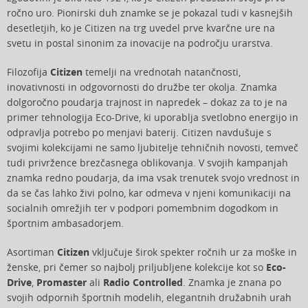
ročno uro. Pionirski duh znamke se je pokazal tudi v kasnejših
desetletjih, ko je Citizen na trg uvedel prve kvarčne ure na
svetu in postal sinonim za inovacije na področju urarstva.
Filozofija
Citizen
temelji na vrednotah natančnosti,
inovativnosti in odgovornosti do družbe ter okolja. Znamka
dolgoročno poudarja trajnost in napredek – dokaz za to je na
primer tehnologija Eco-Drive, ki uporablja svetlobno energijo in
odpravlja potrebo po menjavi baterij. Citizen navdušuje s
svojimi kolekcijami ne samo ljubitelje tehničnih novosti, temveč
tudi privržence brezčasnega oblikovanja. V svojih kampanjah
znamka redno poudarja, da ima vsak trenutek svojo vrednost in
da se čas lahko živi polno, kar odmeva v njeni komunikaciji na
socialnih omrežjih ter v podpori pomembnim dogodkom in
športnim ambasadorjem.
Asortiman
Citizen
vključuje širok spekter ročnih ur za moške in
ženske, pri čemer so najbolj priljubljene kolekcije kot so
Eco-
Drive
,
Promaster
ali
Radio Controlled
. Znamka je znana po
svojih odpornih športnih modelih, elegantnih družabnih urah