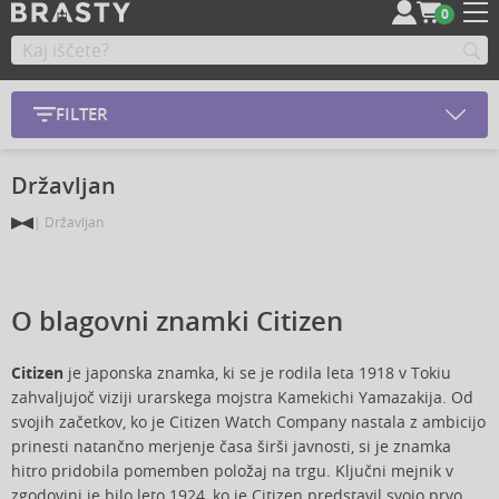
0
FILTER
Državljan
Državljan
O blagovni znamki Citizen
Citizen
je japonska znamka, ki se je rodila leta 1918 v Tokiu
zahvaljujoč viziji urarskega mojstra Kamekichi Yamazakija. Od
svojih začetkov, ko je Citizen Watch Company nastala z ambicijo
prinesti natančno merjenje časa širši javnosti, si je znamka
hitro pridobila pomemben položaj na trgu. Ključni mejnik v
zgodovini je bilo leto 1924, ko je Citizen predstavil svojo prvo