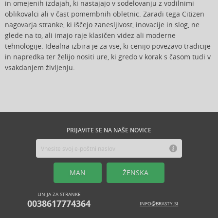
in omejenih izdajah, ki nastajajo v sodelovanju z vodilnimi
oblikovalci ali v čast pomembnih obletnic. Zaradi tega Citizen
nagovarja stranke, ki iščejo zanesljivost, inovacije in slog, ne
glede na to, ali imajo raje klasičen videz ali moderne
tehnologije. Idealna izbira je za vse, ki cenijo povezavo tradicije
in napredka ter želijo nositi ure, ki gredo v korak s časom tudi v
vsakdanjem življenju.
PRIJAVITE SE NA NAŠE NOVICE
MAN
ŽENSKA
LINIJA ZA STRANKE
0038617774364
INFO@BRASTY.SI