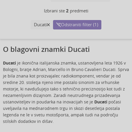
Izbrani ste
2
predmeti
Ducati
Odstraniti filter (1)
O blagovni znamki Ducati
Ducati
je ikonična italijanska znamka, ustanovljena leta 1926 v
Bologni, bratje Adrian, Marcello in Bruno Cavalieri Ducati. Sprva
je bila znana kot proizvajalec radiokomponent, vendar je od
sredine 20. stoletja njeno ime postalo sinonim za vrhunske
motorje, ki navdušujejo tako s tehnično preciznostjo kot tudi z
nezamenljivim dizajnom. Zaradi neutrudnega prizadevanja
ustanoviteljev in poudarka na inovacijah se je
Ducati
počasi
uveljavila na mednarodnem trgu in skozi desetletja postala
legenda ne le v svetu motošporta, ampak tudi na področju
stilskih dodatkov in dišav.