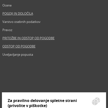
Ocene
POGOJI IN DOLOČILA
Varstvo osebnih podatkov
Prevoz
PRITOŽBE IN ODSTOP OD POGODBE
ODSTOP OD POGODBE
Uveljavljanje popusta
Revija
Iščemo blogerje
Partnerski program
Prosta delovna mesta
Zemljevid strani
Za pravilno delovanje spletne strani
Znamke, ki se prodajajo
(privolite v piškotke)