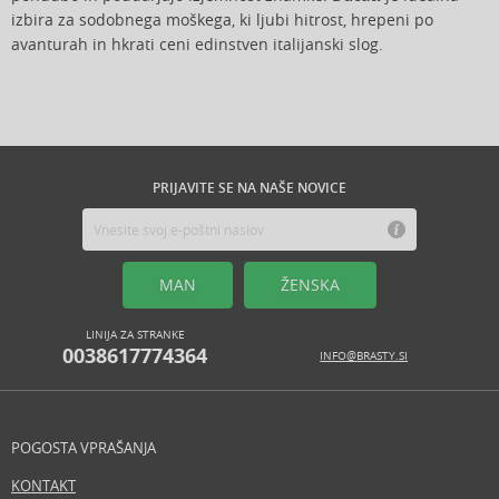
izbira za sodobnega moškega, ki ljubi hitrost, hrepeni po
avanturah in hkrati ceni edinstven italijanski slog.
PRIJAVITE SE NA NAŠE NOVICE
MAN
ŽENSKA
LINIJA ZA STRANKE
0038617774364
INFO@BRASTY.SI
POGOSTA VPRAŠANJA
KONTAKT