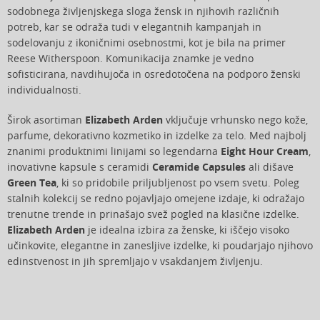
sodobnega življenjskega sloga žensk in njihovih različnih
potreb, kar se odraža tudi v elegantnih kampanjah in
sodelovanju z ikoničnimi osebnostmi, kot je bila na primer
Reese Witherspoon. Komunikacija znamke je vedno
sofisticirana, navdihujoča in osredotočena na podporo ženski
individualnosti.
Širok asortiman
Elizabeth Arden
vključuje vrhunsko nego kože,
parfume, dekorativno kozmetiko in izdelke za telo. Med najbolj
znanimi produktnimi linijami so legendarna
Eight Hour Cream
,
inovativne kapsule s ceramidi
Ceramide Capsules
ali dišave
Green Tea
, ki so pridobile priljubljenost po vsem svetu. Poleg
stalnih kolekcij se redno pojavljajo omejene izdaje, ki odražajo
trenutne trende in prinašajo svež pogled na klasične izdelke.
Elizabeth Arden
je idealna izbira za ženske, ki iščejo visoko
učinkovite, elegantne in zanesljive izdelke, ki poudarjajo njihovo
edinstvenost in jih spremljajo v vsakdanjem življenju.