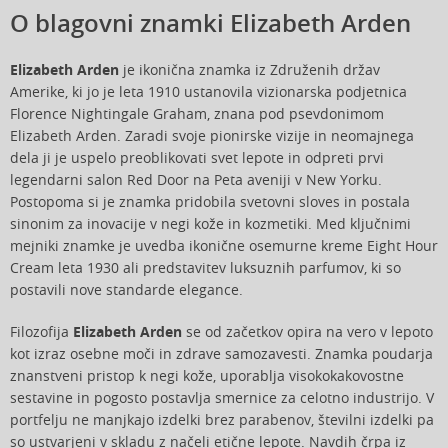
O blagovni znamki Elizabeth Arden
Elizabeth Arden
je ikonična znamka iz Združenih držav
Amerike, ki jo je leta 1910 ustanovila vizionarska podjetnica
Florence Nightingale Graham, znana pod psevdonimom
Elizabeth Arden. Zaradi svoje pionirske vizije in neomajnega
dela ji je uspelo preoblikovati svet lepote in odpreti prvi
legendarni salon Red Door na Peta aveniji v New Yorku.
Postopoma si je znamka pridobila svetovni sloves in postala
sinonim za inovacije v negi kože in kozmetiki. Med ključnimi
mejniki znamke je uvedba ikonične osemurne kreme Eight Hour
Cream leta 1930 ali predstavitev luksuznih parfumov, ki so
postavili nove standarde elegance.
Filozofija
Elizabeth Arden
se od začetkov opira na vero v lepoto
kot izraz osebne moči in zdrave samozavesti. Znamka poudarja
znanstveni pristop k negi kože, uporablja visokokakovostne
sestavine in pogosto postavlja smernice za celotno industrijo. V
portfelju ne manjkajo izdelki brez parabenov, številni izdelki pa
so ustvarjeni v skladu z načeli etične lepote. Navdih črpa iz