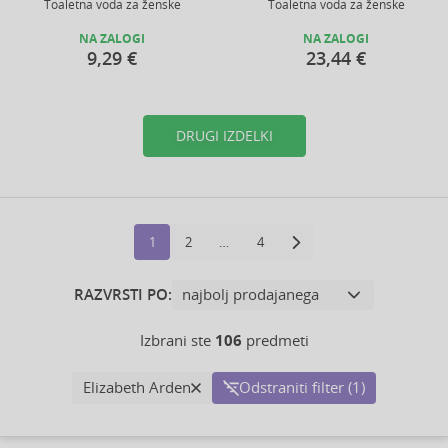
Toaletna voda za ženske
Toaletna voda za ženske
NA ZALOGI
NA ZALOGI
9,29 €
23,44 €
DRUGI IZDELKI
1
2
…
4
RAZVRSTI PO:
Izbrani ste
106
predmeti
Elizabeth Arden
Odstraniti filter (1)