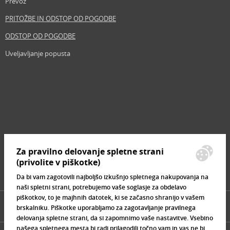
Prevoz
PRITOŽBE IN ODSTOP OD POGODBE
ODSTOP OD POGODBE
Uveljavljanje popusta
Revija
Iščemo blogerje
Partnerski program
Prosta delovna mesta
Zemljevid strani
Za pravilno delovanje spletne strani
Znamke, ki se prodajajo
(privolite v piškotke)
Da bi vam zagotovili najboljšo izkušnjo spletnega nakupovanja na
naši spletni strani, potrebujemo vaše soglasje za obdelavo
piškotkov, to je majhnih datotek, ki se začasno shranijo v vašem
brskalniku. Piškotke uporabljamo za zagotavljanje pravilnega
delovanja spletne strani, da si zapomnimo vaše nastavitve. Vsebino
našega spletnega mesta bi radi prilagodili točno vam in vas ne bi