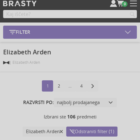
0
FILTER
Elizabeth Arden
Elizabeth Arden
1
2
…
4
RAZVRSTI PO:
Izbrani ste
106
predmeti
Elizabeth Arden
Odstraniti filter (1)