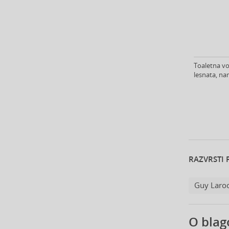
Anfas (1)
Angel Schlesser (35)
Animale (4)
Anna Sui (23)
Annayake (14)
Toaletna vo
Anne Möller (20)
lesnata, na
Annick Goutal (48)
Antonio Banderas (69)
Antonio Puig (8)
Anua (29)
Apivita (64)
Apothecary87 (5)
Aquolina (30)
RAZVRSTI 
Arabiyat Prestige (68)
Aramis (14)
Guy Laro
Ard Al Zaafaran (21)
Ardell (52)
O blag
Ariana Grande (18)