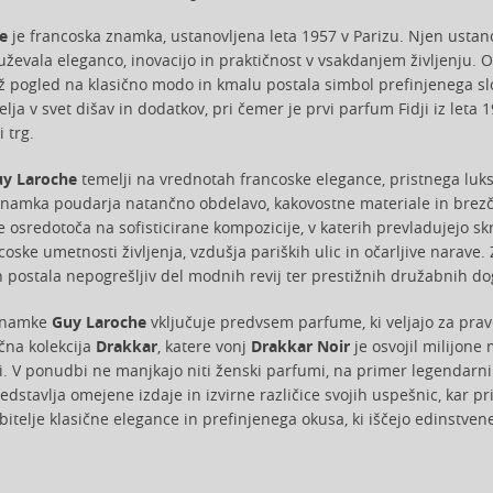
e
je francoska znamka, ustanovljena leta 1957 v Parizu. Njen ustanov
druževala eleganco, inovacijo in praktičnost v vsakdanjem življenju.
ž pogled na klasično modo in kmalu postala simbol prefinjenega sl
felja v svet dišav in dodatkov, pri čemer je prvi parfum Fidji iz let
 trg.
y Laroche
temelji na vrednotah francoske elegance, pristnega luksuz
namka poudarja natančno obdelavo, kakovostne materiale in brezča
 osredotoča na sofisticirane kompozicije, v katerih prevladujejo sk
coske umetnosti življenja, vzdušja pariških ulic in očarljive narave.
n postala nepogrešljiv del modnih revij ter prestižnih družabnih d
znamke
Guy Laroche
vključuje predvsem parfume, ki veljajo za pr
čna kolekcija
Drakkar
, katere vonj
Drakkar Noir
je osvojil milijone
. V ponudbi ne manjkajo niti ženski parfumi, na primer legendarn
dstavlja omejene izdaje in izvirne različice svojih uspešnic, kar p
jubitelje klasične elegance in prefinjenega okusa, ki iščejo edinstv