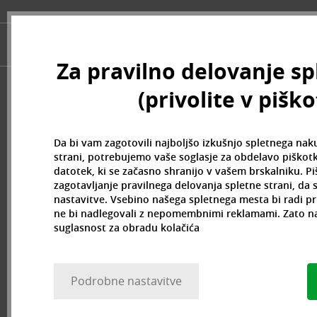
Betty Boop (3)
Beverly Hills Polo Club (11)
Beyonce (21)
Bijan (3)
Za pravilno delovanje sp
Bill Blass (4)
(privolite v pišk
Billie Eilish (6)
Bio-Oil (2)
Biodance (7)
Da bi vam zagotovili najboljšo izkušnjo spletnega nak
Bioderma (164)
strani, potrebujemo vaše soglasje za obdelavo piškotk
Biorepair (22)
datotek, ki se začasno shranijo v vašem brskalniku. P
zagotavljanje pravilnega delovanja spletne strani, da
BioSilk (38)
nastavitve. Vsebino našega spletnega mesta bi radi pr
Biotherm (107)
ne bi nadlegovali z nepomembnimi reklamami. Zato n
Biretix (1)
suglasnost za obradu kolačića
BlanX (14)
Blumarine (4)
Bob Mackie (2)
Podrobne nastavitve
Bobbi Brown (29)
Body Tones (3)