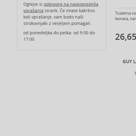
Alberta Ferretti (1)
Oglejte si
odgovore na najpogostejša
Alcina (156)
vprašanja
strank. Če imate kakršno
Toaletna vo
koli vprašanje, vam bodo naši
Alexander McQueen (2)
lesnata, nam
strokovnjaki z veseljem pomagali.
Alexandre.J (32)
Alfaparf Milano (175)
od ponedeljka do petka: od 9:00 do
26,65
17:00
Alfred Sung (7)
Alpecin (3)
Alter Ego (35)
GUY 
Alterna (148)
Alyssa Ashley (48)
American Crew (81)
Amethyste Professional (1)
Amika (9)
Amouage (77)
Amouroud (1)
Anastasia Beverly Hills (35)
Andy Warhol (2)
Anfar (61)