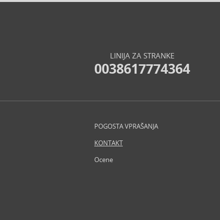
Baby Boom (4)
Baldessarini (35)
Baldinini (1)
Balenciaga (3)
Balmain (71)
LINIJA ZA STRANKE
0038617774364
Banana Republic (47)
Banbu (1)
Barulab (6)
Bath & Body Works (61)
Batiste (31)
POGOSTA VPRAŠANJA
Beauty of Joseon (25)
Bebe (11)
KONTAKT
Benefit (45)
Ocene
Benetton (59)
Bentley (25)
Berani (14)
Beter (7)
Betsey Johnson (1)