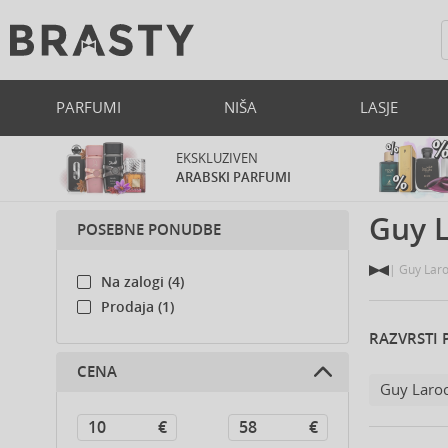
PARFUMI
NIŠA
LASJE
EKSKLUZIVEN
ARABSKI PARFUMI
Guy 
POSEBNE PONUDBE
Guy Lar
Na zalogi (4)
Prodaja (1)
RAZVRSTI 
CENA
Guy Laro