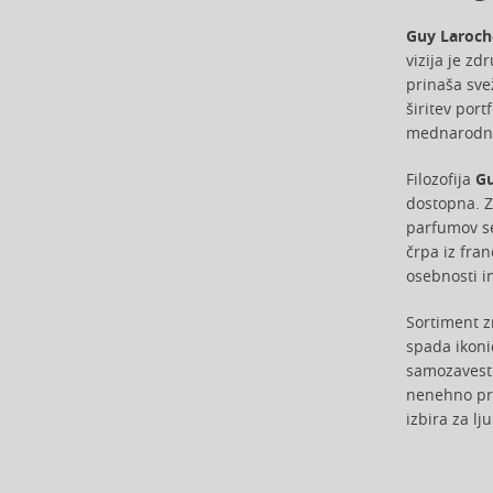
Aristocrazy (4)
Guy Laroch
Armaf (285)
vizija je z
Armand Basi (18)
prinaša sve
Armani (Giorgio Armani) (214)
širitev port
Artdeco (158)
mednarodni
Artègo (67)
Asdaaf (29)
Filozofija
Gu
dostopna. Z
ASP (2)
parfumov se
Atkinsons (31)
črpa iz fran
Atopalm (7)
osebnosti i
Aveda (55)
Avène (32)
Sortiment 
Avril Lavigne (9)
spada ikoni
Axe (4)
samozavesti
nenehno pre
Axis-Y (13)
izbira za l
Azha (37)
Azzaro (85)
Babor (20)