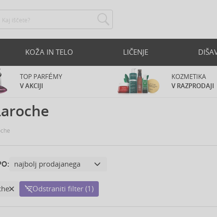
KOŽA IN TELO
LIČENJE
DIŠA
TOP PARFÉMY
KOZMETIKA
V AKCIJI
V RAZPRODAJI
Laroche
oche
PO:
che
Odstraniti filter (1)