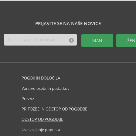
PRIJAVITE SE NA NAŠE NOVICE
MAN
ŽEN
POGOJI IN DOLOČILA
Revija
Varstvo osebnih podatkov
Iščemo b
Prevoz
Partner
PRITOŽBE IN ODSTOP OD POGODBE
Prosta 
ODSTOP OD POGODBE
Zemljevi
Uveljavljanje popusta
Znamke, 