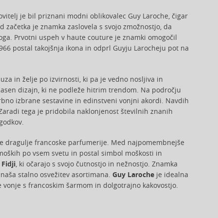
itelj je bil priznani modni oblikovalec Guy Laroche, čigar
 Od začetka je znamka zaslovela s svojo zmožnostjo, da
oga. Prvotni uspeh v haute couture je znamki omogočil
a 1966 postal takojšnja ikona in odprl Guyju Larocheju pot na
a in želje po izvirnosti, ki pa je vedno nosljiva in
sen dizajn, ki ne podleže hitrim trendom. Na področju
rbno izbrane sestavine in edinstveni vonjni akordi. Navdih
 Zaradi tega je pridobila naklonjenost številnih znanih
ogodkov.
ave dragulje francoske parfumerije. Med najpomembnejše
 moških po vsem svetu in postal simbol moškosti in
i
Fidji
, ki očarajo s svojo čutnostjo in nežnostjo. Znamka
rinaša stalno osvežitev asortimana.
Guy Laroche
je idealna
ene vonje s francoskim šarmom in dolgotrajno kakovostjo.