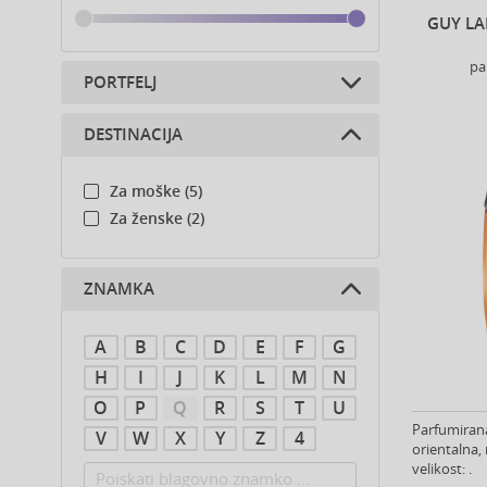
GUY LA
pa
PORTFELJ
DESTINACIJA
Parfumi (7)
Za moške (5)
Za ženske (2)
ZNAMKA
A
B
C
D
E
F
G
H
I
J
K
L
M
N
O
P
Q
R
S
T
U
Parfumirana
V
W
X
Y
Z
4
orientalna,
velikost: .