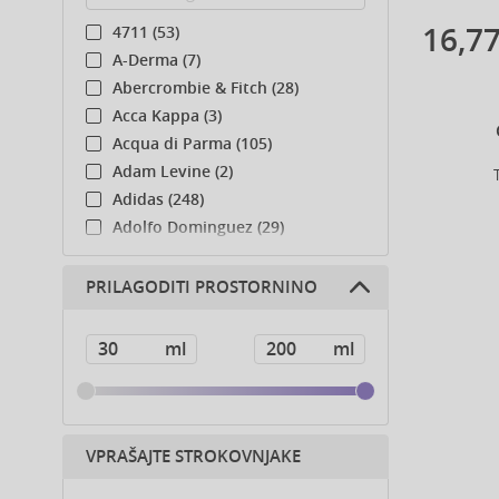
16,77
4711 (53)
A-Derma (7)
Abercrombie & Fitch (28)
Acca Kappa (3)
Acqua di Parma (105)
Adam Levine (2)
Adidas (248)
Adolfo Dominguez (29)
Adyan (78)
Affinage (1)
PRILAGODITI PROSTORNINO
Afnan (85)
Agent Provocateur (13)
Ahava (49)
Aigner (42)
Ajmal (166)
Al Haramain (183)
VPRAŠAJTE STROKOVNJAKE
Al Wataniah (79)