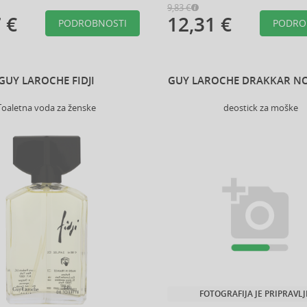
9,83 €
 €
12,31 €
PODROBNOSTI
PODRO
GUY LAROCHE FIDJI
GUY LAROCHE DRAKKAR NO
Toaletna voda za ženske
deostick za moške
FOTOGRAFIJA JE PRIPRAVL