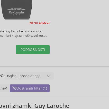
NI NA ZALOGI
da Guy Laroche , vrsta vonja:
membni kraj: za moške, velikost: .
PODROBNOSTI
PO:
che
Odstraniti filter (1)
ovni znamki Guy Laroche