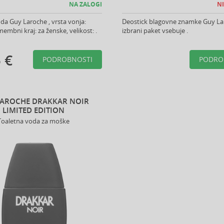
NA ZALOGI
NI
da Guy Laroche , vrsta vonja:
Deostick blagovne znamke Guy La
embni kraj: za ženske, velikost: .
izbrani paket vsebuje .
 €
PODROBNOSTI
PODRO
LAROCHE DRAKKAR NOIR
LIMITED EDITION
Toaletna voda za moške