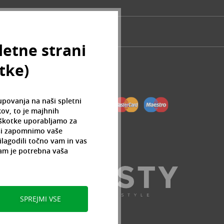
letne strani
otke)
upovanja na naši spletni
ov, to je majhnih
iškotke uporabljamo za
 si zapomnimo vaše
ilagodili točno vam in vas
am je potrebna vaša
SPREJMI VSE