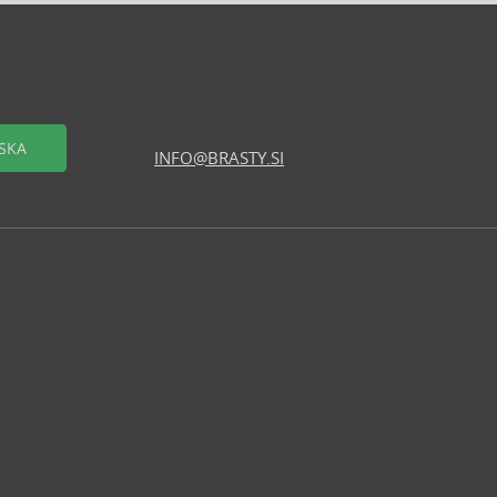
SKA
INFO@BRASTY.SI
logerje
ski program
delovna mesta
d strani
ki se prodajajo