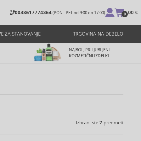
0038617774364
0,00 €
(PON - PET od 9:00 do 17:00)
0
VE ZA STANOVANJE
TRGOVINA NA DEBELO
NAJBOLJ PRILJUBLJENI
KOZMETIČNI IZDELKI
Izbrani ste
7
predmeti