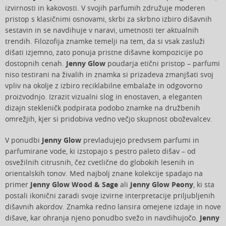
izvirnosti in kakovosti. V svojih parfumih združuje moderen
pristop s klasičnimi osnovami, skrbi za skrbno izbiro dišavnih
sestavin in se navdihuje v naravi, umetnosti ter aktualnih
trendih. Filozofija znamke temelji na tem, da si vsak zasluži
dišati izjemno, zato ponuja pristne dišavne kompozicije po
dostopnih cenah.
Jenny Glow
poudarja etični pristop – parfumi
niso testirani na živalih in znamka si prizadeva zmanjšati svoj
vpliv na okolje z izbiro reciklabilne embalaže in odgovorno
proizvodnjo. Izrazit vizualni slog in enostaven, a eleganten
dizajn stekleničk podpirata podobo znamke na družbenih
omrežjih, kjer si pridobiva vedno večjo skupnost oboževalcev.
V ponudbi
Jenny Glow
prevladujejo predvsem parfumi in
parfumirane vode, ki izstopajo s pestro paleto dišav – od
osvežilnih citrusnih, čez cvetlične do globokih lesenih in
orientalskih tonov. Med najbolj znane kolekcije spadajo na
primer
Jenny Glow Wood & Sage
ali
Jenny Glow Peony
, ki sta
postali ikonični zaradi svoje izvirne interpretacije priljubljenih
dišavnih akordov. Znamka redno lansira omejene izdaje in nove
dišave, kar ohranja njeno ponudbo svežo in navdihujočo.
Jenny