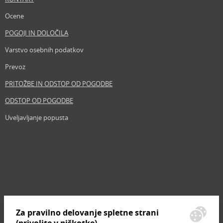
Ocene
POGOJI IN DOLOČILA
Varstvo osebnih podatkov
Prevoz
PRITOŽBE IN ODSTOP OD POGODBE
ODSTOP OD POGODBE
Uveljavljanje popusta
Revija
Iščemo blogerje
Partnerski program
Prosta delovna mesta
Zemljevid strani
Za pravilno delovanje spletne strani
Znamke, ki se prodajajo