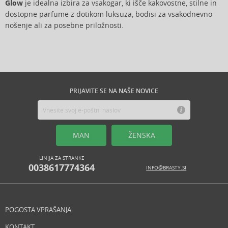
Glow
je idealna izbira za vsakogar, ki išče kakovostne, stilne in
dostopne parfume z dotikom luksuza, bodisi za vsakodnevno
nošenje ali za posebne priložnosti.
PRIJAVITE SE NA NAŠE NOVICE
MAN
ŽENSKA
LINIJA ZA STRANKE
0038617774364
INFO@BRASTY.SI
POGOSTA VPRAŠANJA
KONTAKT