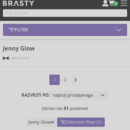
0
FILTER
Jenny Glow
Jenny Glow
1
2
RAZVRSTI PO:
Izbrani ste
31
predmeti
Jenny Glow
Odstraniti filter (1)