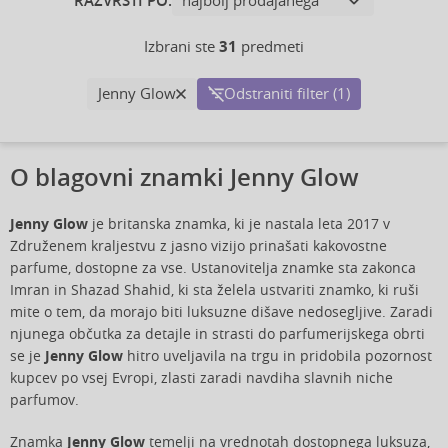
RAZVRSTI PO:
Izbrani ste
31
predmeti
Jenny Glow
Odstraniti filter (1)
O blagovni znamki Jenny Glow
Jenny Glow
je britanska znamka, ki je nastala leta 2017 v
Združenem kraljestvu z jasno vizijo prinašati kakovostne
parfume, dostopne za vse. Ustanovitelja znamke sta zakonca
Imran in Shazad Shahid, ki sta želela ustvariti znamko, ki ruši
mite o tem, da morajo biti luksuzne dišave nedosegljive. Zaradi
njunega občutka za detajle in strasti do parfumerijskega obrti
se je
Jenny Glow
hitro uveljavila na trgu in pridobila pozornost
kupcev po vsej Evropi, zlasti zaradi navdiha slavnih niche
parfumov.
Znamka
Jenny Glow
temelji na vrednotah dostopnega luksuza,