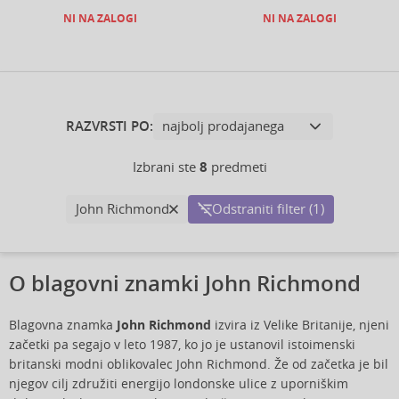
NI NA ZALOGI
NI NA ZALOGI
RAZVRSTI PO:
Izbrani ste
8
predmeti
John Richmond
Odstraniti filter (1)
O blagovni znamki John Richmond
Blagovna znamka
John Richmond
izvira iz Velike Britanije, njeni
začetki pa segajo v leto 1987, ko jo je ustanovil istoimenski
britanski modni oblikovalec John Richmond. Že od začetka je bil
njegov cilj združiti energijo londonske ulice z uporniškim