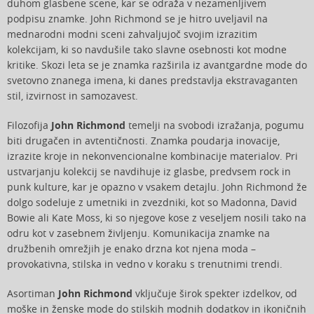
duhom glasbene scene, kar se odraža v nezamenljivem
podpisu znamke. John Richmond se je hitro uveljavil na
mednarodni modni sceni zahvaljujoč svojim izrazitim
kolekcijam, ki so navdušile tako slavne osebnosti kot modne
kritike. Skozi leta se je znamka razširila iz avantgardne mode do
svetovno znanega imena, ki danes predstavlja ekstravaganten
stil, izvirnost in samozavest.
Filozofija
John Richmond
temelji na svobodi izražanja, pogumu
biti drugačen in avtentičnosti. Znamka poudarja inovacije,
izrazite kroje in nekonvencionalne kombinacije materialov. Pri
ustvarjanju kolekcij se navdihuje iz glasbe, predvsem rock in
punk kulture, kar je opazno v vsakem detajlu. John Richmond že
dolgo sodeluje z umetniki in zvezdniki, kot so Madonna, David
Bowie ali Kate Moss, ki so njegove kose z veseljem nosili tako na
odru kot v zasebnem življenju. Komunikacija znamke na
družbenih omrežjih je enako drzna kot njena moda –
provokativna, stilska in vedno v koraku s trenutnimi trendi.
Asortiman
John Richmond
vključuje širok spekter izdelkov, od
moške in ženske mode do stilskih modnih dodatkov in ikoničnih