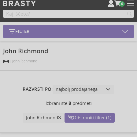
0
FILTER
John Richmond
John Richmond
RAZVRSTI PO:
Izbrani ste
8
predmeti
John Richmond
Odstraniti filter (1)