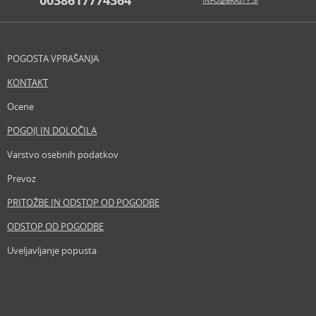
0038617774364
INFO@BRASTY.SI
POGOSTA VPRAŠANJA
KONTAKT
Ocene
POGOJI IN DOLOČILA
Varstvo osebnih podatkov
Prevoz
PRITOŽBE IN ODSTOP OD POGODBE
ODSTOP OD POGODBE
Uveljavljanje popusta
Revija
Iščemo blogerje