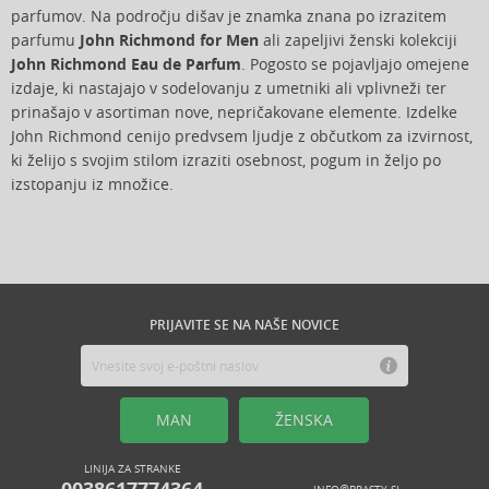
parfumov. Na področju dišav je znamka znana po izrazitem
parfumu
John Richmond for Men
ali zapeljivi ženski kolekciji
John Richmond Eau de Parfum
. Pogosto se pojavljajo omejene
izdaje, ki nastajajo v sodelovanju z umetniki ali vplivneži ter
prinašajo v asortiman nove, nepričakovane elemente. Izdelke
John Richmond cenijo predvsem ljudje z občutkom za izvirnost,
ki želijo s svojim stilom izraziti osebnost, pogum in željo po
izstopanju iz množice.
PRIJAVITE SE NA NAŠE NOVICE
MAN
ŽENSKA
LINIJA ZA STRANKE