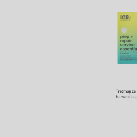
Baldessarini (35)
Baldinini (1)
Balenciaga (3)
Balmain (71)
Banana Republic (47)
Banbu (1)
Barulab (6)
Bath & Body Works (61)
Batiste (31)
Beauty of Joseon (25)
Bebe (11)
Benefit (45)
Tretmaji za 
Benetton (59)
barvani las
Bentley (25)
Berani (14)
Beter (7)
Betsey Johnson (1)
Betty Boop (3)