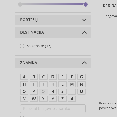
K18 DA
negoval
PORTFELJ
DESTINACIJA
Kozmetika za lase (17)
Za ženske (17)
ZNAMKA
A
B
C
D
E
F
G
H
I
J
K
L
M
N
O
P
Q
R
S
T
U
V
W
X
Y
Z
4
Kondicioner
poškodovani