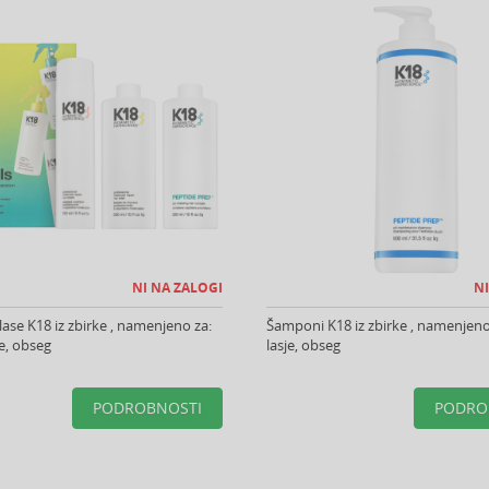
NI NA ZALOGI
NI
lase K18 iz zbirke , namenjeno za:
Šamponi K18 iz zbirke , namenjeno
je, obseg
lasje, obseg
PODROBNOSTI
PODRO