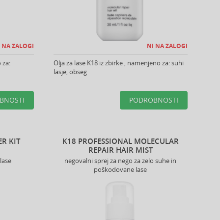
 NA ZALOGI
NI NA ZALOGI
 za:
Olja za lase K18 iz zbirke , namenjeno za: suhi
lasje, obseg
BNOSTI
PODROBNOSTI
ER KIT
K18 PROFESSIONAL MOLECULAR
REPAIR HAIR MIST
lase
negovalni sprej za nego za zelo suhe in
poškodovane lase