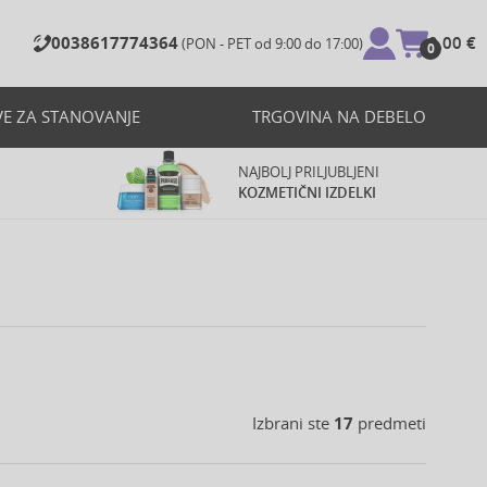
0038617774364
0,00 €
(PON - PET od 9:00 do 17:00)
0
VE ZA STANOVANJE
TRGOVINA NA DEBELO
NAJBOLJ PRILJUBLJENI
KOZMETIČNI IZDELKI
Izbrani ste
17
predmeti