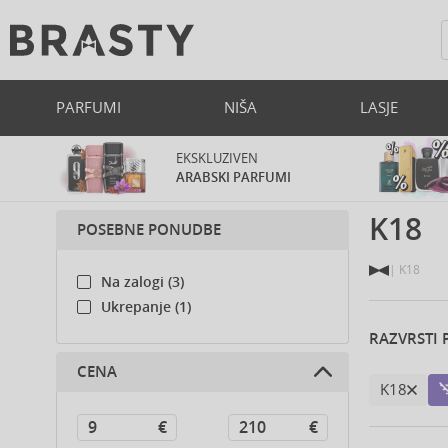
PARFUMI
NIŠA
LASJE
EKSKLUZIVEN
ARABSKI PARFUMI
K18
POSEBNE PONUDBE
K18
Na zalogi (3)
Ukrepanje (1)
RAZVRSTI 
CENA
K18