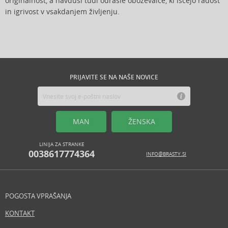
originalnost, a navduši tudi odrasle oboževalce, ki iščejo radost
in igrivost v vsakdanjem življenju.
PRIJAVITE SE NA NAŠE NOVICE
MAN
ŽENSKA
LINIJA ZA STRANKE
0038617774364
INFO@BRASTY.SI
POGOSTA VPRAŠANJA
KONTAKT