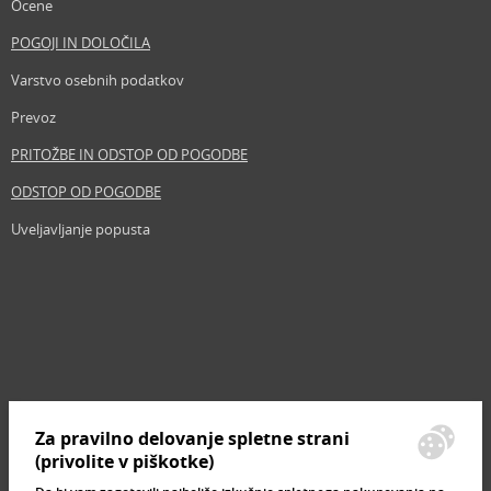
Ocene
POGOJI IN DOLOČILA
Varstvo osebnih podatkov
Prevoz
PRITOŽBE IN ODSTOP OD POGODBE
ODSTOP OD POGODBE
Uveljavljanje popusta
Revija
Iščemo blogerje
Partnerski program
Prosta delovna mesta
Zemljevid strani
Za pravilno delovanje spletne strani
Znamke, ki se prodajajo
(privolite v piškotke)