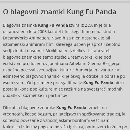
O blagovni znamki Kung Fu Panda
Blagovna znamka
Kung Fu Panda
izvira iz ZDA in je bila
ustanovljena leta 2008 kot del filmskega fenomena studia
DreamWorks Animation. Navdih za njen nastanek je bil
istoimenski animirani film, katerega uspeh je sprožil celotno
serijo in dal nastanek široki paleti izdelkov. Ustanovitelj
blagovne znamke je samo studio DreamWorks, ki je pod
vodstvom producentov Jonathana Aibela in Glenna Bergerja
uspešno povezal svet azijske kulture, humorja in avanture v
edinstveno blagovno znamko, ki je osvojila otroke in odrasle po
vsem svetu. Od premiere prvega filma je
Kung Fu Panda
hitro
postala ikona pop kulture in se razširila na svet igrač, modnih
dodatkov, kozmetike in parfumov.
Filozofija blagovne znamke
Kung Fu Panda
temelji na
vrednotah, kot so pogum, prijateljstvo in spoštovanje tradicij, ki
so tesno povezane z vzhodnjaškimi borilnimi veščinami.
Kolekcija izdelkov pogosto odraža igrivost, optimizem in željo po