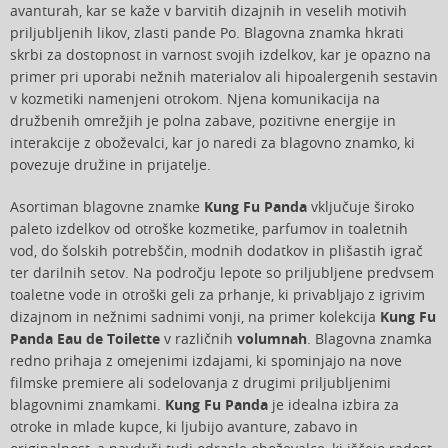
avanturah, kar se kaže v barvitih dizajnih in veselih motivih
priljubljenih likov, zlasti pande Po. Blagovna znamka hkrati
skrbi za dostopnost in varnost svojih izdelkov, kar je opazno na
primer pri uporabi nežnih materialov ali hipoalergenih sestavin
v kozmetiki namenjeni otrokom. Njena komunikacija na
družbenih omrežjih je polna zabave, pozitivne energije in
interakcije z oboževalci, kar jo naredi za blagovno znamko, ki
povezuje družine in prijatelje.
Asortiman blagovne znamke
Kung Fu Panda
vključuje široko
paleto izdelkov od otroške kozmetike, parfumov in toaletnih
vod, do šolskih potrebščin, modnih dodatkov in plišastih igrač
ter darilnih setov. Na področju lepote so priljubljene predvsem
toaletne vode in otroški geli za prhanje, ki privabljajo z igrivim
dizajnom in nežnimi sadnimi vonji, na primer kolekcija
Kung Fu
Panda Eau de Toilette
v različnih
volumnah
. Blagovna znamka
redno prihaja z omejenimi izdajami, ki spominjajo na nove
filmske premiere ali sodelovanja z drugimi priljubljenimi
blagovnimi znamkami.
Kung Fu Panda
je idealna izbira za
otroke in mlade kupce, ki ljubijo avanture, zabavo in