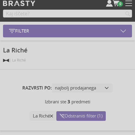
0
FILTER
La Riché
La Riché
RAZVRSTI PO:
Izbrani ste
3
predmeti
La Riché
Odstraniti filter (1)