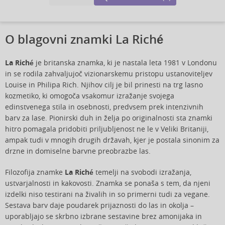
O blagovni znamki La Riché
La Riché
je britanska znamka, ki je nastala leta 1981 v Londonu
in se rodila zahvaljujoč vizionarskemu pristopu ustanoviteljev
Louise in Philipa Rich. Njihov cilj je bil prinesti na trg lasno
kozmetiko, ki omogoča vsakomur izražanje svojega
edinstvenega stila in osebnosti, predvsem prek intenzivnih
barv za lase. Pionirski duh in želja po originalnosti sta znamki
hitro pomagala pridobiti priljubljenost ne le v Veliki Britaniji,
ampak tudi v mnogih drugih državah, kjer je postala sinonim za
drzne in domiselne barvne preobrazbe las.
Filozofija znamke
La Riché
temelji na svobodi izražanja,
ustvarjalnosti in kakovosti. Znamka se ponaša s tem, da njeni
izdelki niso testirani na živalih in so primerni tudi za vegane.
Sestava barv daje poudarek prijaznosti do las in okolja –
uporabljajo se skrbno izbrane sestavine brez amonijaka in