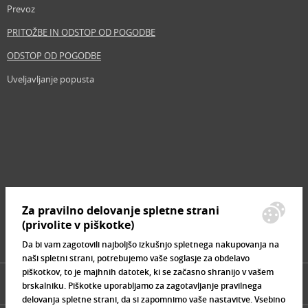
Prevoz
PRITOŽBE IN ODSTOP OD POGODBE
ODSTOP OD POGODBE
Uveljavljanje popusta
Revija
Iščemo blogerje
Partnerski program
Prosta delovna mesta
Zemljevid strani
Za pravilno delovanje spletne strani
Znamke, ki se prodajajo
(privolite v piškotke)
Da bi vam zagotovili najboljšo izkušnjo spletnega nakupovanja na
naši spletni strani, potrebujemo vaše soglasje za obdelavo
piškotkov, to je majhnih datotek, ki se začasno shranijo v vašem
brskalniku. Piškotke uporabljamo za zagotavljanje pravilnega
delovanja spletne strani, da si zapomnimo vaše nastavitve. Vsebino