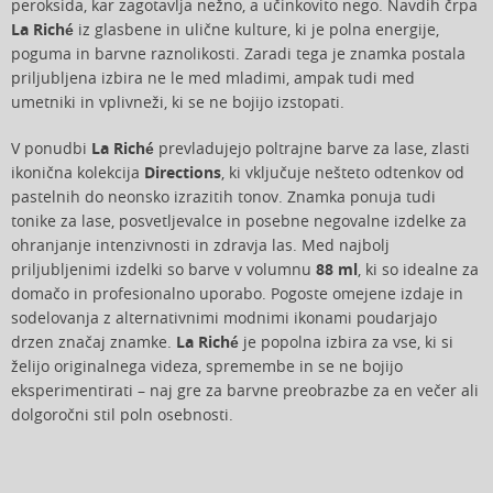
peroksida, kar zagotavlja nežno, a učinkovito nego. Navdih črpa
La Riché
iz glasbene in ulične kulture, ki je polna energije,
poguma in barvne raznolikosti. Zaradi tega je znamka postala
priljubljena izbira ne le med mladimi, ampak tudi med
umetniki in vplivneži, ki se ne bojijo izstopati.
V ponudbi
La Riché
prevladujejo poltrajne barve za lase, zlasti
ikonična kolekcija
Directions
, ki vključuje nešteto odtenkov od
pastelnih do neonsko izrazitih tonov. Znamka ponuja tudi
tonike za lase, posvetljevalce in posebne negovalne izdelke za
ohranjanje intenzivnosti in zdravja las. Med najbolj
priljubljenimi izdelki so barve v volumnu
88 ml
, ki so idealne za
domačo in profesionalno uporabo. Pogoste omejene izdaje in
sodelovanja z alternativnimi modnimi ikonami poudarjajo
drzen značaj znamke.
La Riché
je popolna izbira za vse, ki si
želijo originalnega videza, spremembe in se ne bojijo
eksperimentirati – naj gre za barvne preobrazbe za en večer ali
dolgoročni stil poln osebnosti.