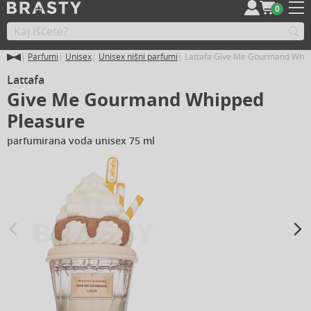
0
Parfumi
Unisex
Unisex nišni parfumi
Lattafa Give Me Gourmand Whip
Lattafa
Give Me Gourmand Whipped
Pleasure
parfumirana voda unisex 75 ml