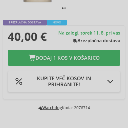
BREZPLAČNA DOSTAVA
NOVO
40,00 €
Na zalogi, torek 11. 8. pri vas
Brezplačna dostava
DODAJ 1 KOS V KOŠARICO
KUPITE VEČ KOSOV IN
PRIHRANITE!
Dodaj v košarico 2kos
Prihranite 2,40 €
-3 %
Dodaj v košarico 3kos
Prihranite 4,80 €
-4 %
Dodaj v košarico 4kos
Prihranite 8,00 €
-5 %
Watchdog
Koda: 2076714
Dodaj v košarico 5kos
Prihranite 12,00 €
-6 %