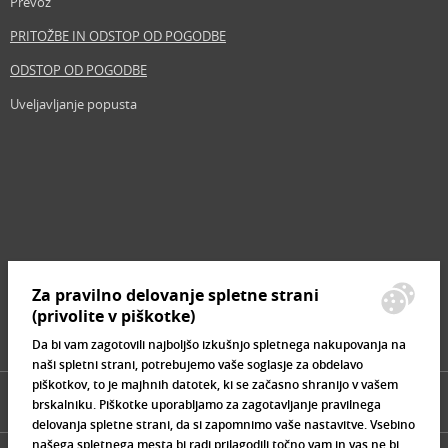
Prevoz
EAN:
6290362349648
PRITOŽBE IN ODSTOP OD POGODBE
Glosar izrazov
ODSTOP OD POGODBE
Uveljavljanje popusta
Revija
Iščemo blogerje
Partnerski program
Prosta delovna mesta
Zemljevid strani
Za pravilno delovanje spletne strani
Znamke, ki se prodajajo
(privolite v piškotke)
Da bi vam zagotovili najboljšo izkušnjo spletnega nakupovanja na
naši spletni strani, potrebujemo vaše soglasje za obdelavo
piškotkov, to je majhnih datotek, ki se začasno shranijo v vašem
brskalniku. Piškotke uporabljamo za zagotavljanje pravilnega
delovanja spletne strani, da si zapomnimo vaše nastavitve. Vsebino
našega spletnega mesta bi radi prilagodili točno vam in vas ne bi