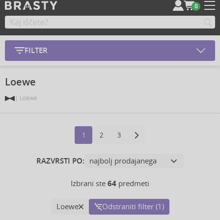
0
FILTER
Loewe
Loewe
1
2
3
RAZVRSTI PO:
Izbrani ste
64
predmeti
Loewe
Odstraniti filter (1)