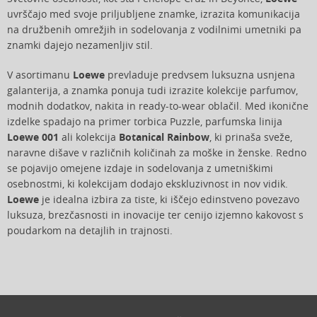
uvrščajo med svoje priljubljene znamke, izrazita komunikacija
na družbenih omrežjih in sodelovanja z vodilnimi umetniki pa
znamki dajejo nezamenljiv stil.
V asortimanu
Loewe
prevladuje predvsem luksuzna usnjena
galanterija, a znamka ponuja tudi izrazite kolekcije parfumov,
modnih dodatkov, nakita in ready-to-wear oblačil. Med ikonične
izdelke spadajo na primer torbica Puzzle, parfumska linija
Loewe 001
ali kolekcija
Botanical Rainbow
, ki prinaša sveže,
naravne dišave v različnih količinah za moške in ženske. Redno
se pojavijo omejene izdaje in sodelovanja z umetniškimi
osebnostmi, ki kolekcijam dodajo ekskluzivnost in nov vidik.
Loewe
je idealna izbira za tiste, ki iščejo edinstveno povezavo
luksuza, brezčasnosti in inovacije ter cenijo izjemno kakovost s
poudarkom na detajlih in trajnosti.