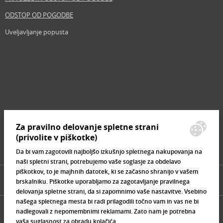
ODSTOP OD POGODBE
Uveljavljanje popusta
Revija
Iščemo blogerje
Partnerski program
Prosta delovna mesta
Zemljevid strani
Za pravilno delovanje spletne strani
Znamke, ki se prodajajo
(privolite v piškotke)
Da bi vam zagotovili najboljšo izkušnjo spletnega nakupovanja na
naši spletni strani, potrebujemo vaše soglasje za obdelavo
piškotkov, to je majhnih datotek, ki se začasno shranijo v vašem
brskalniku. Piškotke uporabljamo za zagotavljanje pravilnega
delovanja spletne strani, da si zapomnimo vaše nastavitve. Vsebino
našega spletnega mesta bi radi prilagodili točno vam in vas ne bi
nadlegovali z nepomembnimi reklamami. Zato nam je potrebna
vaša suglasnost za obradu kolačića