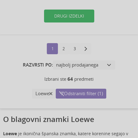
DRUGI IZDELKI
1
2
3
RAZVRSTI PO:
Izbrani ste
64
predmeti
Loewe
Odstraniti filter (1)
O blagovni znamki Loewe
Loewe
je ikonična španska znamka, katere korenine segajo v