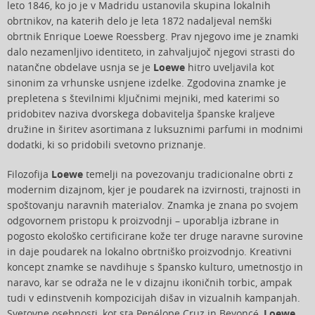
leto 1846, ko jo je v Madridu ustanovila skupina lokalnih
obrtnikov, na katerih delo je leta 1872 nadaljeval nemški
obrtnik Enrique Loewe Roessberg. Prav njegovo ime je znamki
dalo nezamenljivo identiteto, in zahvaljujoč njegovi strasti do
natančne obdelave usnja se je
Loewe
hitro uveljavila kot
sinonim za vrhunske usnjene izdelke. Zgodovina znamke je
prepletena s številnimi ključnimi mejniki, med katerimi so
pridobitev naziva dvorskega dobavitelja španske kraljeve
družine in širitev asortimana z luksuznimi parfumi in modnimi
dodatki, ki so pridobili svetovno priznanje.
Filozofija
Loewe
temelji na povezovanju tradicionalne obrti z
modernim dizajnom, kjer je poudarek na izvirnosti, trajnosti in
spoštovanju naravnih materialov. Znamka je znana po svojem
odgovornem pristopu k proizvodnji – uporablja izbrane in
pogosto ekološko certificirane kože ter druge naravne surovine
in daje poudarek na lokalno obrtniško proizvodnjo. Kreativni
koncept znamke se navdihuje s špansko kulturo, umetnostjo in
naravo, kar se odraža ne le v dizajnu ikoničnih torbic, ampak
tudi v edinstvenih kompozicijah dišav in vizualnih kampanjah.
Svetovne osebnosti, kot sta Penélope Cruz in Beyoncé,
Loewe