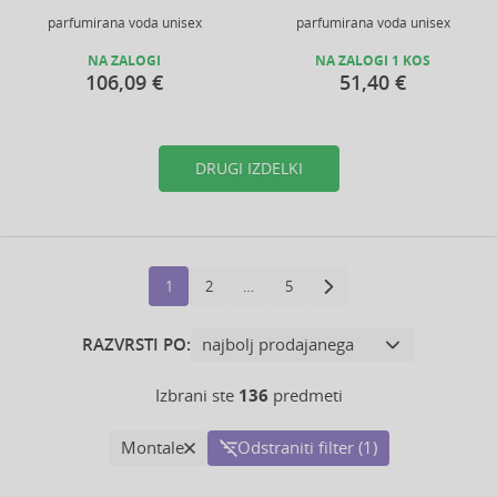
parfumirana voda unisex
parfumirana voda unisex
NA ZALOGI
NA ZALOGI 1 KOS
106,09 €
51,40 €
DRUGI IZDELKI
1
2
…
5
RAZVRSTI PO:
Izbrani ste
136
predmeti
Montale
Odstraniti filter (1)