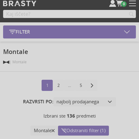
0
FILTER
Montale
Montale
1
2
…
5
RAZVRSTI PO:
Izbrani ste
136
predmeti
Montale
Odstraniti filter (1)