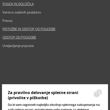
POGOJI IN DOLOČILA
Varstvo osebnih podatkov
Prevoz
PRITOŽBE IN ODSTOP OD POGODBE
ODSTOP OD POGODBE
Uveljavljanje popusta
Revija
Iščemo blogerje
Partnerski program
Prosta delovna mesta
Zemljevid strani
Za pravilno delovanje spletne strani
Znamke, ki se prodajajo
(privolite v piškotke)
Da bi vam zagotovili najboljšo izkušnjo spletnega nakupovanja na
naši spletni strani, potrebujemo vaše soglasje za obdelavo