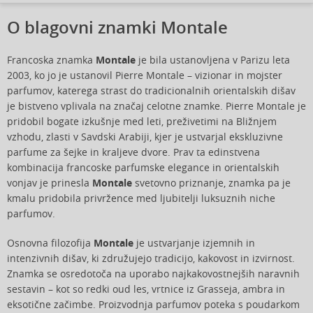
O blagovni znamki Montale
Francoska znamka
Montale
je bila ustanovljena v Parizu leta
2003, ko jo je ustanovil Pierre Montale – vizionar in mojster
parfumov, katerega strast do tradicionalnih orientalskih dišav
je bistveno vplivala na značaj celotne znamke. Pierre Montale je
pridobil bogate izkušnje med leti, preživetimi na Bližnjem
vzhodu, zlasti v Savdski Arabiji, kjer je ustvarjal ekskluzivne
parfume za šejke in kraljeve dvore. Prav ta edinstvena
kombinacija francoske parfumske elegance in orientalskih
vonjav je prinesla
Montale
svetovno priznanje, znamka pa je
kmalu pridobila privržence med ljubitelji luksuznih niche
parfumov.
Osnovna filozofija
Montale
je ustvarjanje izjemnih in
intenzivnih dišav, ki združujejo tradicijo, kakovost in izvirnost.
Znamka se osredotoča na uporabo najkakovostnejših naravnih
sestavin – kot so redki oud les, vrtnice iz Grasseja, ambra in
eksotične začimbe. Proizvodnja parfumov poteka s poudarkom