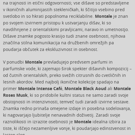
na trajnosti in etični odgovornosti; vse dišave so predstavljene
v ikoničnih aluminijastih stekleničkah, ki ščitijo vsebino pred
svetlobo in so hkrati popolnoma reciklabilne.
Montale
je znan
po svojem izvirnem pristopu k ustvarjanju dišav, ki so
navdihnjene z orientalskimi pravljicami, naravo in umetnostjo.
Dišave znamke pogosto krasijo tudi znane osebnosti, njihova
značilna stilna komunikacija na družbenih omrežjih pa
poudarja občutek za ekskluzivnost in osebnost.
V ponudbi
Montale
prevladujejo predvsem parfumi in
parfumske vode, ki zajemajo širok spekter dišavnih kompozicij –
od čutnih orientalskih, preko svežih citrusnih do cvetličnih in
lesnih akordov. Med najbolj ikonične kolekcije spadajo na
primer
Montale Intense Café
,
Montale Black Aoud
ali
Montale
Roses Musk
, ki so pridobile kultni status ne samo zaradi svoje
obstojnosti in intenzivnosti, temveč tudi zaradi izvirne sestave.
Znamka redno prinaša omejene izdaje in posebna sodelovanja,
ki nagovarjajo ljubitelje nenavadnih doživetij. Zaradi svoje
raznolikosti in izrazite osebnosti je
Montale
idealna izbira za
tiste, ki iščejo nezamenljive vonje, ki poudarjajo edinstvenost in