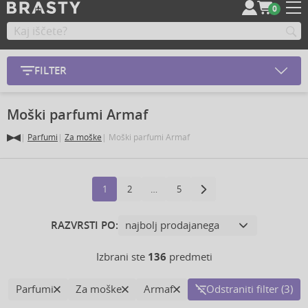
0
FILTER
Moški parfumi Armaf
Parfumi
Za moške
Moški parfumi Armaf
1
2
…
5
RAZVRSTI PO:
Izbrani ste
136
predmeti
Parfumi
Za moške
Armaf
Odstraniti filter (3)