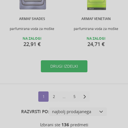
ARMAF SHADES
ARMAF VENETIAN
parfumirana voda za moške
parfumirana voda za moške
NA ZALOGI
NA ZALOGI
22,91 €
24,71 €
DRUGI IZDELKI
1
2
…
5
RAZVRSTI PO:
Izbrani ste
136
predmeti