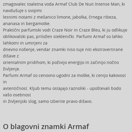
zmagovalec toaletna voda Armaf Club De Nuit Intense Man, ki
navdušuje s svojimi
lesnimi notami z mešanico limone, jabolka, črnega ribeza,
ananasa in bergamotke.
Praktični parfumski vodi Craze Noir in Craze Bleu, ki ju odlikuje
oblikovalski pas, priložen steklenički. Parfumi Armaf so lahko
lahkotni in umirjeni za
dnevno nošenje, vendar znamki niso tuje niti ekstrovertirane
dišave z
orientalnim pridihom, ki poživijo energijo in začinijo nočno
življenje.
Parfumi Armaf so cenovno ugodni za moške, ki cenijo kakovost
in
avtentičnost. Kljub temu ostajajo raznoliki - upoštevali bodo
vašo osebnost
in življenjski slog, samo izberite pravo dišavo.
O blagovni znamki Armaf