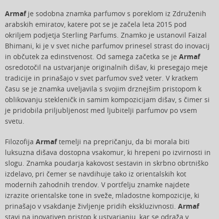
Armaf
je sodobna znamka parfumov s poreklom iz Združenih
arabskih emiratov, katere pot se je začela leta 2015 pod
okriljem podjetja Sterling Parfums. Znamko je ustanovil Faizal
Bhimani, ki je v svet niche parfumov prinesel strast do inovacij
in občutek za edinstvenost. Od samega začetka se je
Armaf
osredotočil na ustvarjanje originalnih dišav, ki presegajo meje
tradicije in prinašajo v svet parfumov svež veter. V kratkem
času se je znamka uveljavila s svojim drznejšim pristopom k
oblikovanju stekleničk in samim kompozicijam dišav, s čimer si
je pridobila priljubljenost med ljubitelji parfumov po vsem
svetu.
Filozofija
Armaf
temelji na prepričanju, da bi morala biti
luksuzna dišava dostopna vsakomur, ki hrepeni po izvirnosti in
slogu. Znamka poudarja kakovost sestavin in skrbno obrtniško
izdelavo, pri čemer se navdihuje tako iz orientalskih kot
modernih zahodnih trendov. V portfelju znamke najdete
izrazite orientalske tone in sveže, mladostne kompozicije, ki
prinašajo v vsakdanje življenje pridih ekskluzivnosti.
Armaf
stavi na inovativen pristop k ustvarjanju, kar se odraža v