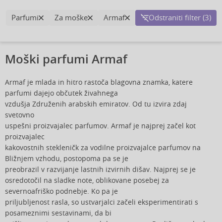
Parfumi
Za moške
Armaf
Odstraniti filter (3)
Moški parfumi Armaf
Armaf je mlada in hitro rastoča blagovna znamka, katere
parfumi dajejo občutek živahnega
vzdušja Združenih arabskih emiratov. Od tu izvira zdaj
svetovno
uspešni proizvajalec parfumov. Armaf je najprej začel kot
proizvajalec
kakovostnih stekleničk za vodilne proizvajalce parfumov na
Bližnjem vzhodu, postopoma pa se je
preobrazil v razvijanje lastnih izvirnih dišav. Najprej se je
osredotočil na sladke note, oblikovane posebej za
severnoafriško podnebje. Ko pa je
priljubljenost rasla, so ustvarjalci začeli eksperimentirati s
posameznimi sestavinami, da bi