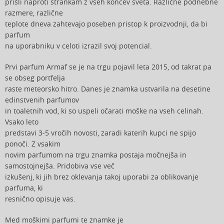
prišli naproti strankam z vseh koncev sveta. Različne podnebne
razmere, različne
teplote dneva zahtevajo poseben pristop k proizvodnji, da bi
parfum
na uporabniku v celoti izrazil svoj potencial.
Prvi parfum Armaf se je na trgu pojavil leta 2015, od takrat pa
se obseg portfelja
raste meteorsko hitro. Danes je znamka ustvarila na desetine
edinstvenih parfumov
in toaletnih vod, ki so uspeli očarati moške na vseh celinah.
Vsako leto
predstavi 3-5 vročih novosti, zaradi katerih kupci ne spijo
ponoči. Z vsakim
novim parfumom na trgu znamka postaja močnejša in
samostojnejša. Pridobiva vse več
izkušenj, ki jih brez oklevanja takoj uporabi za oblikovanje
parfuma, ki
resnično opisuje vas.
Med moškimi parfumi te znamke je