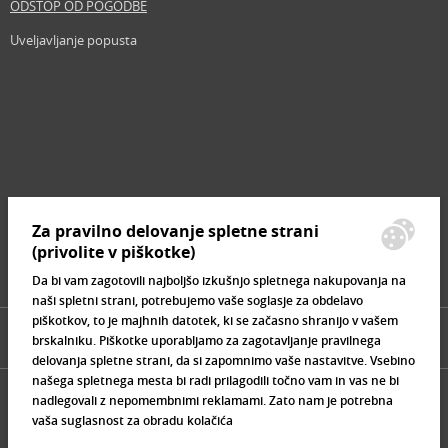
ODSTOP OD POGODBE
Uveljavljanje popusta
Revija
Iščemo blogerje
Partnerski program
Prosta delovna mesta
Zemljevid strani
Za pravilno delovanje spletne strani
Znamke, ki se prodajajo
(privolite v piškotke)
Da bi vam zagotovili najboljšo izkušnjo spletnega nakupovanja na
naši spletni strani, potrebujemo vaše soglasje za obdelavo
piškotkov, to je majhnih datotek, ki se začasno shranijo v vašem
brskalniku. Piškotke uporabljamo za zagotavljanje pravilnega
delovanja spletne strani, da si zapomnimo vaše nastavitve. Vsebino
našega spletnega mesta bi radi prilagodili točno vam in vas ne bi
nadlegovali z nepomembnimi reklamami. Zato nam je potrebna
vaša suglasnost za obradu kolačića