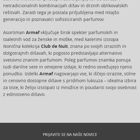
netradicionalnih kombinacijah dišav in drznih oblikovalskih
rešitvah. Zaradi tega je postala priljubljena med mlajšo
generacijo in poznavalci sofisticiranih parfumov.
Asortiman
Armaf
vključuje širok spekter parfumskih in
toaletnih vod za ženske in moške, med katerimi izstopa
ikonična kolekcija
Club de Nuit
, znana po svojih izrazitih in
dolgotrajnih dišavah, ki pogosto predstavljajo alternativo
svetovno znanim parfumom. Poleg parfumov znamka ponuja
tudi darilne sete in omejene izdaje, ki redno osvežujejo njeno
ponudbo. Izdelki
Armaf
nagovarjajo vse, ki iščejo izrazite, stilne
in cenovno dostopne dišave s pridihom luksuza – idealna izbira
za tiste, ki želijo izstopati iz množice in poudariti svojo osebnost
z edinstveno dišavo.
PRIJAVITE SE NA NAŠE NOVICE