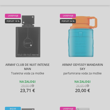
UKREPANJE
UKREPANJE
POPUST 18 %
POPUST 24 %
ARMAF CLUB DE NUIT INTENSE
ARMAF ODYSSEY MANDARIN
MAN
SKY
Toaletna voda za moške
parfumirana voda za moške
NA ZALOGI
NA ZALOGI
29,00 €
26,65 €
23,71 €
20,00 €
BAZAR
UKREPANJE