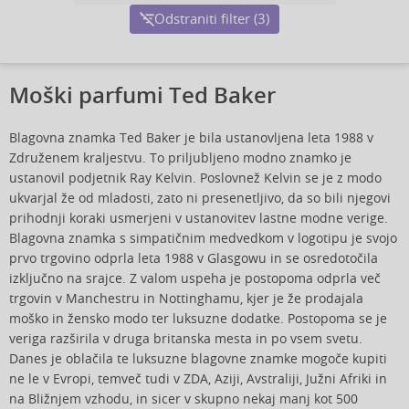
Odstraniti filter (3)
Moški parfumi Ted Baker
Blagovna znamka Ted Baker je bila ustanovljena leta 1988 v
Združenem kraljestvu. To priljubljeno modno znamko je
ustanovil podjetnik Ray Kelvin. Poslovnež Kelvin se je z modo
ukvarjal že od mladosti, zato ni presenetljivo, da so bili njegovi
prihodnji koraki usmerjeni v ustanovitev lastne modne verige.
Blagovna znamka s simpatičnim medvedkom v logotipu je svojo
prvo trgovino odprla leta 1988 v Glasgowu in se osredotočila
izključno na srajce. Z valom uspeha je postopoma odprla več
trgovin v Manchestru in Nottinghamu, kjer je že prodajala
moško in žensko modo ter luksuzne dodatke. Postopoma se je
veriga razširila v druga britanska mesta in po vsem svetu.
Danes je oblačila te luksuzne blagovne znamke mogoče kupiti
ne le v Evropi, temveč tudi v ZDA, Aziji, Avstraliji, Južni Afriki in
na Bližnjem vzhodu, in sicer v skupno nekaj manj kot 500