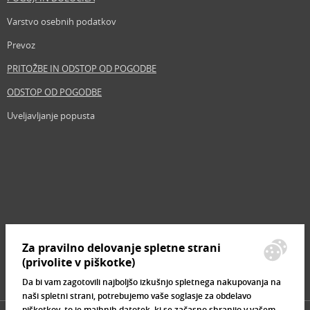
Varstvo osebnih podatkov
Prevoz
PRITOŽBE IN ODSTOP OD POGODBE
ODSTOP OD POGODBE
Uveljavljanje popusta
Revija
Iščemo blogerje
Partnerski program
Prosta delovna mesta
Zemljevid strani
Za pravilno delovanje spletne strani
Znamke, ki se prodajajo
(privolite v piškotke)
Da bi vam zagotovili najboljšo izkušnjo spletnega nakupovanja na
naši spletni strani, potrebujemo vaše soglasje za obdelavo