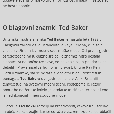
dodate elegantno moško uro ali priložnostni nakit in še zdaleč
ne boste popolni.
O blagovni znamki Ted Baker
Britanska modna znamka
Ted Baker
je nastala leta 1988 v
Glasgowu zaradi vizije ustanovitelja Raya Kelvina, ki je želel
vnesti svežino in izvirnost v svet moške mode. Od prve trgovine,
osredotočene na luksuzne srajce, je znamka hitro postala
sinonim za natančno izdelavo, edinstven slog in poudarek na
detajlih. Prav smisel za humor in igrivost, ki ju je Ray Kelvin
vložil v znamko, sta se odražala v celotni njeni identiteti in
pomagala
Ted Baker
u uveljaviti se ne le v Veliki Britaniji,
temveč tudi na svetovni modni sceni. Postopoma je razširil
ponudbo na ženske kolekcije, dodatke in dišave ter postal eno
izmed ikoničnih imen sodobne mode.
Filozofija
Ted Baker
temelji na kreativnosti, kakovostni izdelavi
in občutku za detajle, kar se odraža v vsakem izdelku, od oblačil