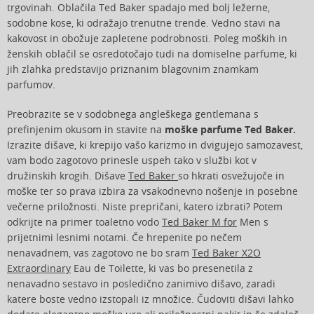
trgovinah. Oblačila Ted Baker spadajo med bolj ležerne,
sodobne kose, ki odražajo trenutne trende. Vedno stavi na
kakovost in obožuje zapletene podrobnosti. Poleg moških in
ženskih oblačil se osredotočajo tudi na domiselne parfume, ki
jih zlahka predstavijo priznanim blagovnim znamkam
parfumov.
Preobrazite se v sodobnega angleškega gentlemana s
prefinjenim okusom in stavite na
moške parfume Ted Baker.
Izrazite dišave, ki krepijo vašo karizmo in dvigujejo samozavest,
vam bodo zagotovo prinesle uspeh tako v službi kot v
družinskih krogih. Dišave
Ted Baker
so hkrati osvežujoče in
moške ter so prava izbira za vsakodnevno nošenje in posebne
večerne priložnosti. Niste prepričani, katero izbrati? Potem
odkrijte na primer toaletno vodo
Ted Baker M for
Men s
prijetnimi lesnimi notami. Če hrepenite po nečem
nenavadnem, vas zagotovo ne bo sram
Ted Baker X2O
Extraordinary
Eau de Toilette, ki vas bo presenetila z
nenavadno sestavo in posledično zanimivo dišavo, zaradi
katere boste vedno izstopali iz množice. Čudoviti dišavi lahko