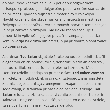
do parfumov. Znamka daje velik poudarek odgovornemu
pristopu k proizvodnji in dolgoročno podpira etične standarde,
na primer z uporabo trajnostnih materialov v kolekcijah.
Navdih črpa iz britanskega humorja, umetnosti in mestnega
življenja, kar se odraža v izvirnih motivih, barvnih kombinacijah
in nepričakovanih dizajnih.
Ted Baker
redno sodeluje z
umetniki in vplivneži, njegove privlačne kampanje in stilska
komunikacija na družbenih omrežjih pa pridobivajo oboževalce
po vsem svetu.
Asortiman
Ted Baker
vključuje široko ponudbo modnih oblačil,
elegantnih oblek, obutve, torbic, denarnic in stilskih dodatkov,
pa tudi priljubljene parfume in telesno kozmetiko. Med
ikonične izdelke spadajo na primer dišava
Ted Baker Woman
ali kolekcije moških oblek in srajc, ki izstopajo z izvirnimi detajli.
Znamka pogosto prihaja z omejenimi izdajami in posebnimi
sodelovanji, ki strankam prinašajo edinstvene izkušnje.
Ted
Baker
je idealna izbira za tiste, ki cenijo osebni slog, humor in
kakovost – ne glede na to, ali iščejo eleganten dodatek za delo,
izrazit parfum ali izviren kos za garderobo.