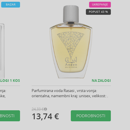
BAZAR
UKREPANJE
POPUST 43 %
LOGI 1 KOS
NA ZALOGI
nja:
Parfumirana voda Rasasi , vrsta vonja:
ske,
orientalna, namembni kraj: unisex, velikost: .
24,33 €
13,74 €
BNOSTI
PODROBNOSTI