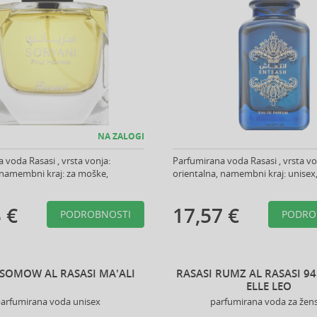
NA ZALOGI
 voda Rasasi , vrsta vonja:
Parfumirana voda Rasasi , vrsta vo
 namembni kraj: za moške,
orientalna, namembni kraj: unisex, 
 €
17,57 €
PODROBNOSTI
PODRO
 SOMOW AL RASASI MA'ALI
RASASI RUMZ AL RASASI 9
ELLE LEO
arfumirana voda unisex
parfumirana voda za žen