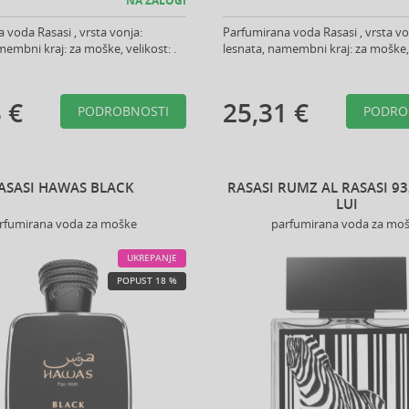
NA ZALOGI
 voda Rasasi , vrsta vonja:
Parfumirana voda Rasasi , vrsta vo
membni kraj: za moške, velikost: .
lesnata, namembni kraj: za moške, v
 €
25,31 €
PODROBNOSTI
PODRO
ASASI HAWAS BLACK
RASASI RUMZ AL RASASI 9
LUI
rfumirana voda za moške
parfumirana voda za mo
UKREPANJE
POPUST 18 %