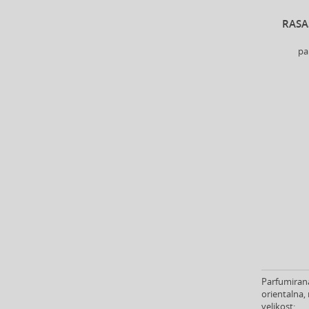
Berani (14)
RASA
Beter (7)
Betsey Johnson (1)
pa
Betty Boop (3)
Beverly Hills Polo Club (11)
Beyonce (21)
Bijan (3)
Bill Blass (4)
Billie Eilish (6)
Bio-Oil (2)
Biodance (7)
Bioderma (164)
Biorepair (22)
BioSilk (38)
Biotherm (107)
Biretix (1)
Parfumirana
BlanX (14)
orientalna,
Blumarine (4)
velikost: .