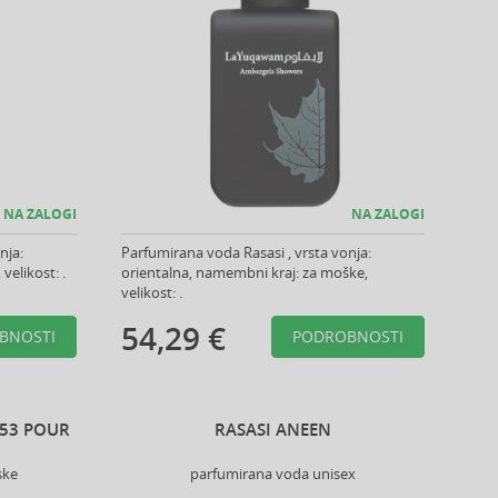
NA ZALOGI
NA ZALOGI
nja:
Parfumirana voda Rasasi , vrsta vonja:
velikost: .
orientalna, namembni kraj: za moške,
velikost: .
54,29 €
BNOSTI
PODROBNOSTI
453 POUR
RASASI ANEEN
ske
parfumirana voda unisex