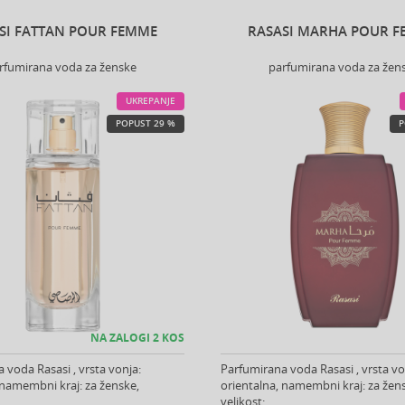
SI FATTAN POUR FEMME
RASASI MARHA POUR 
rfumirana voda za ženske
parfumirana voda za žen
UKREPANJE
POPUST 29 %
P
NA ZALOGI 2 KOS
 voda Rasasi , vrsta vonja:
Parfumirana voda Rasasi , vrsta vo
 namembni kraj: za ženske,
orientalna, namembni kraj: za žen
velikost: .