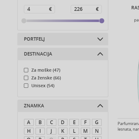
RA
pa
PORTFELJ
DESTINACIJA
Parfumi (167)
Za moške (47)
Za ženske (66)
Unisex (54)
ZNAMKA
A
B
C
D
E
F
G
Parfumirana
lesnata, na
H
I
J
K
L
M
N