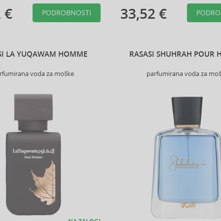
 €
33,52 €
PODROBNOSTI
PODRO
SI LA YUQAWAM HOMME
RASASI SHUHRAH POUR
rfumirana voda za moške
parfumirana voda za mo