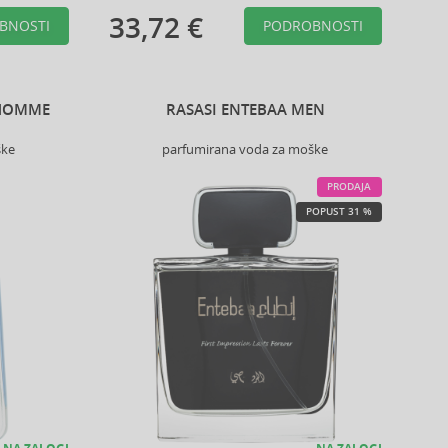
33,72 €
BNOSTI
PODROBNOSTI
 HOMME
RASASI ENTEBAA MEN
ške
parfumirana voda za moške
PRODAJA
POPUST 31 %