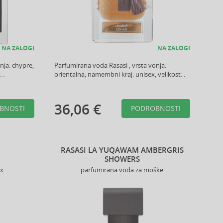
NA ZALOGI
NA ZALOGI
nja: chypre,
Parfumirana voda Rasasi , vrsta vonja:
 .
orientalna, namembni kraj: unisex, velikost: .
36,06 €
BNOSTI
PODROBNOSTI
RASASI LA YUQAWAM AMBERGRIS
SHOWERS
ex
parfumirana voda za moške