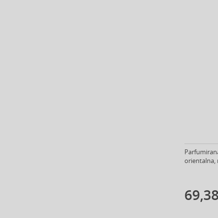
Azha (37)
Azzaro (85)
Babor (20)
Baby Boom (4)
Baldessarini (35)
Baldinini (1)
Balenciaga (3)
Balmain (71)
Banana Republic (47)
Banbu (1)
Barulab (6)
Bath & Body Works (61)
Batiste (31)
Parfumirana
orientalna, 
Beauty of Joseon (25)
Bebe (11)
Benefit (45)
69,38
Benetton (59)
Bentley (26)