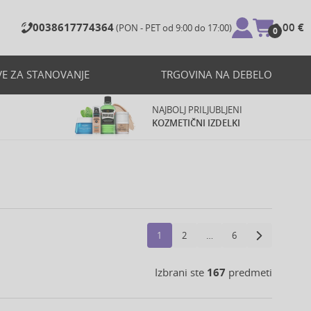
0038617774364
0,00 €
(PON - PET od 9:00 do 17:00)
0
VE ZA STANOVANJE
TRGOVINA NA DEBELO
NAJBOLJ PRILJUBLJENI
KOZMETIČNI IZDELKI
1
2
…
6
Izbrani ste
167
predmeti