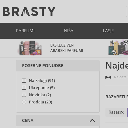
PARFUMI
NIŠA
LASJE
EKSKLUZIVEN
ARABSKI PARFUMI
Najde
POSEBNE PONUDBE
Najdete 
Na zalogi (91)
Ukrepanje (5)
Novinka (2)
RAZVRSTI 
Prodaja (29)
Rasasi
CENA