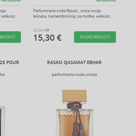
NA ZALOGI
NA ZALOGI
nja:
Parfumirana voda Rasasi , vrsta vonja:
elikost: .
lesnata, namembni kraj: za moške, velikost: .
22,38 €
15,30 €
BNOSTI
PODROBNOSTI
325 POUR
RASASI QASAMAT EBHAR
ške
parfumirana voda unisex