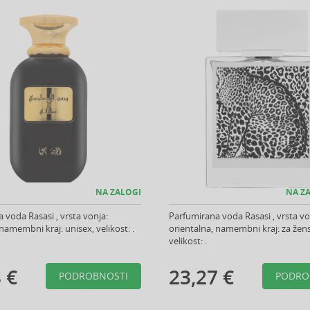
NA ZALOGI
NA ZA
 voda Rasasi , vrsta vonja:
Parfumirana voda Rasasi , vrsta vo
namembni kraj: unisex, velikost: .
orientalna, namembni kraj: za žen
velikost: .
 €
23,27 €
PODROBNOSTI
PODRO