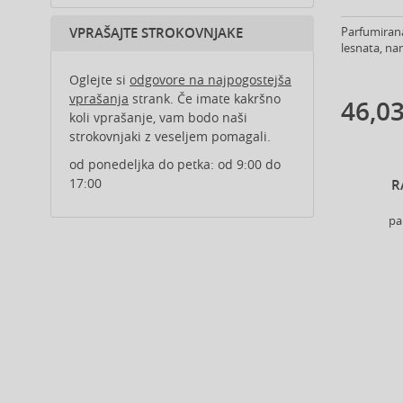
Ajmal (167)
Al Haramain (199)
Parfumirana
VPRAŠAJTE STROKOVNJAKE
lesnata, na
Al Wataniah (82)
Alberta Ferretti (1)
Oglejte si
odgovore na najpogostejša
Alcina (156)
vprašanja
strank. Če imate kakršno
46,03
koli vprašanje, vam bodo naši
Alexander McQueen (2)
strokovnjaki z veseljem pomagali.
Alexandre.J (32)
Alfaparf Milano (175)
od ponedeljka do petka: od 9:00 do
17:00
R
Alfred Sung (7)
Alpecin (3)
pa
Alter Ego (35)
Alterna (148)
Alyssa Ashley (49)
American Crew (81)
Amethyste Professional (1)
Amika (9)
Amouage (77)
Amouroud (1)