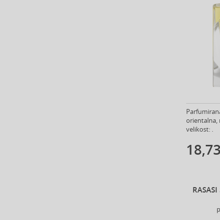
Ard Al Zaafaran (21)
Ardell (52)
Ariana Grande (18)
Aristocrazy (4)
Armaf (288)
Armand Basi (18)
Armani (Giorgio Armani) (214)
Artdeco (158)
Artègo (67)
Parfumirana
Asdaaf (31)
orientalna,
ASP (2)
velikost: .
Atkinsons (31)
18,73
Atopalm (7)
Aveda (55)
Avène (32)
Avril Lavigne (9)
RASASI
Axe (4)
p
Axis-Y (13)