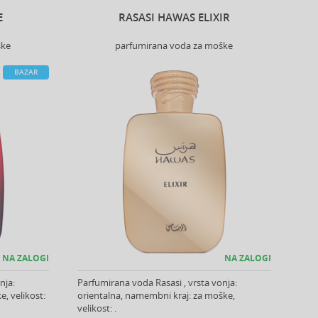
E
RASASI HAWAS ELIXIR
ške
parfumirana voda za moške
BAZAR
NA ZALOGI
NA ZALOGI
nja:
Parfumirana voda Rasasi , vrsta vonja:
, velikost:
orientalna, namembni kraj: za moške,
velikost: .