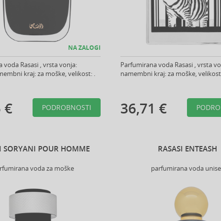
NA ZALOGI
 voda Rasasi , vrsta vonja:
Parfumirana voda Rasasi , vrsta vo
membni kraj: za moške, velikost: .
namembni kraj: za moške, velikost:
 €
36,71 €
PODROBNOSTI
PODRO
I SORYANI POUR HOMME
RASASI ENTEASH
rfumirana voda za moške
parfumirana voda unis