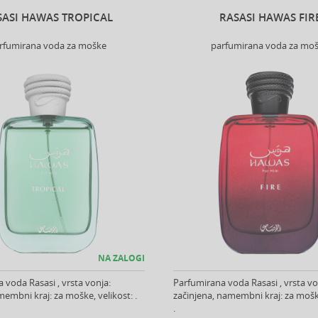
SASI HAWAS TROPICAL
RASASI HAWAS FIR
rfumirana voda za moške
parfumirana voda za mo
NA ZALOGI
 voda Rasasi , vrsta vonja:
Parfumirana voda Rasasi , vrsta vo
membni kraj: za moške, velikost: .
začinjena, namembni kraj: za moške
.