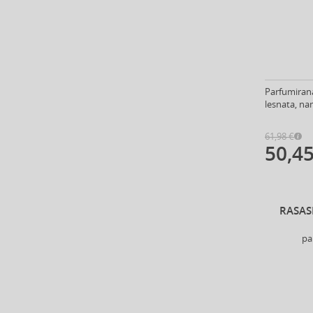
Anastasia Beverly Hills (35)
Andy Warhol (2)
Anfar (61)
Anfas (1)
Angel Schlesser (35)
Parfumirana
Animale (4)
lesnata, na
Anna Sui (23)
Annayake (14)
61,98 €
Anne Möller (20)
50,45
Annick Goutal (48)
Antonio Banderas (69)
Antonio Puig (8)
RASAS
Anua (29)
Apivita (64)
pa
Apothecary87 (5)
Aquolina (30)
Arabiyat Prestige (68)
Aramis (14)