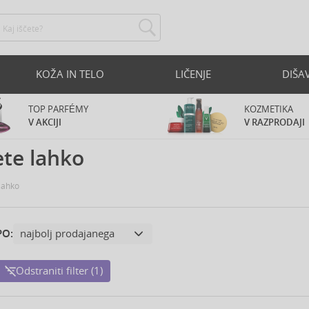
KOŽA IN TELO
LIČENJE
DIŠA
TOP PARFÉMY
KOZMETIKA
V AKCIJI
V RAZPRODAJI
te lahko
lahko
PO:
Odstraniti filter (1)