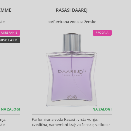
FEMME
RASASI DAAREJ
ske
parfumirana voda za ženske
UKREPANJE
PRODAJA
OPUST 43 %
NA ZALOGI
NA ZALOGI
nja:
Parfumirana voda Rasasi , vrsta vonja:
ske,
cvetlična, namembni kraj: za ženske, velikost: .