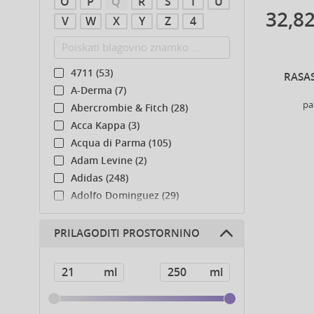
O
P
Q
R
S
T
U
32,82
V
W
X
Y
Z
4
4711 (53)
RASA
A-Derma (7)
pa
Abercrombie & Fitch (28)
Acca Kappa (3)
Acqua di Parma (105)
Adam Levine (2)
Adidas (248)
Adolfo Dominguez (29)
Adyan (81)
Affinage (1)
PRILAGODITI PROSTORNINO
Afnan (92)
Agent Provocateur (13)
Ahava (49)
Aigner (43)