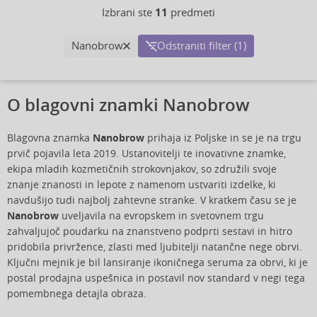
Izbrani ste
11
predmeti
Nanobrow
Odstraniti filter (1)
O blagovni znamki Nanobrow
Blagovna znamka
Nanobrow
prihaja iz Poljske in se je na trgu
prvič pojavila leta 2019. Ustanovitelji te inovativne znamke,
ekipa mladih kozmetičnih strokovnjakov, so združili svoje
znanje znanosti in lepote z namenom ustvariti izdelke, ki
navdušijo tudi najbolj zahtevne stranke. V kratkem času se je
Nanobrow
uveljavila na evropskem in svetovnem trgu
zahvaljujoč poudarku na znanstveno podprti sestavi in hitro
pridobila privržence, zlasti med ljubitelji natančne nege obrvi.
Ključni mejnik je bil lansiranje ikoničnega seruma za obrvi, ki je
postal prodajna uspešnica in postavil nov standard v negi tega
pomembnega detajla obraza.