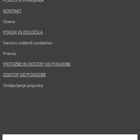
POGOSTA VPRAŠANJA
KONTAKT
Ocene
POGOJI IN DOLOČILA
Varstvo osebnih podatkov
Prevoz
PRITOŽBE IN ODSTOP OD POGODBE
ODSTOP OD POGODBE
Uveljavljanje popusta
Revija
Iščemo blogerje
Partnerski program
Prosta delovna mesta
Zemljevid strani