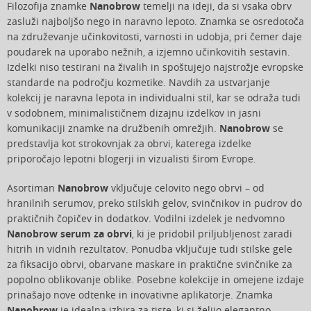
Filozofija znamke
Nanobrow
temelji na ideji, da si vsaka obrv
zasluži najboljšo nego in naravno lepoto. Znamka se osredotoča
na združevanje učinkovitosti, varnosti in udobja, pri čemer daje
poudarek na uporabo nežnih, a izjemno učinkovitih sestavin.
Izdelki niso testirani na živalih in spoštujejo najstrožje evropske
standarde na področju kozmetike. Navdih za ustvarjanje
kolekcij je naravna lepota in individualni stil, kar se odraža tudi
v sodobnem, minimalističnem dizajnu izdelkov in jasni
komunikaciji znamke na družbenih omrežjih.
Nanobrow
se
predstavlja kot strokovnjak za obrvi, katerega izdelke
priporočajo lepotni blogerji in vizualisti širom Evrope.
Asortiman
Nanobrow
vključuje celovito nego obrvi – od
hranilnih serumov, preko stilskih gelov, svinčnikov in pudrov do
praktičnih čopičev in dodatkov. Vodilni izdelek je nedvomno
Nanobrow serum za obrvi
, ki je pridobil priljubljenost zaradi
hitrih in vidnih rezultatov. Ponudba vključuje tudi stilske gele
za fiksacijo obrvi, obarvane maskare in praktične svinčnike za
popolno oblikovanje oblike. Posebne kolekcije in omejene izdaje
prinašajo nove odtenke in inovativne aplikatorje. Znamka
Nanobrow
je idealna izbira za tiste, ki si želijo elegantno