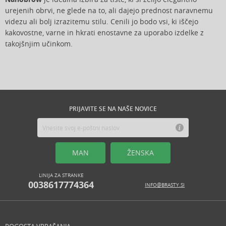
urejenih obrvi, ne glede na to, ali dajejo prednost naravnemu
videzu ali bolj izrazitemu stilu. Cenili jo bodo vsi, ki iščejo
kakovostne, varne in hkrati enostavne za uporabo izdelke z
takojšnjim učinkom.
PRIJAVITE SE NA NAŠE NOVICE
MAN
ŽENSKA
LINIJA ZA STRANKE
0038617774364
INFO@BRASTY.SI