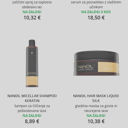
zaščitni sprej za toplotno
serum za posvetlitev z vlažilnim
obdelavo las
učinkom
NA ZALOGI
NA ZALOGI 3 KOS
10,32 €
18,50 €
NANOIL MICELLAR SHAMPOO
NANOIL HAIR MASK LIQUID
KERATIN
SILK
šampon za čiščenje za
gladilna maska za goste in
poškodovane lase
neurejene lase
NA ZALOGI
NA ZALOGI
8,89 €
10,38 €