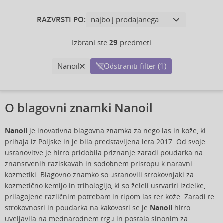
RAZVRSTI PO:
Izbrani ste
29
predmeti
Nanoil
Odstraniti filter (1)
O blagovni znamki Nanoil
Nanoil
je inovativna blagovna znamka za nego las in kože, ki
prihaja iz Poljske in je bila predstavljena leta 2017. Od svoje
ustanovitve je hitro pridobila priznanje zaradi poudarka na
znanstvenih raziskavah in sodobnem pristopu k naravni
kozmetiki. Blagovno znamko so ustanovili strokovnjaki za
kozmetično kemijo in trihologijo, ki so želeli ustvariti izdelke,
prilagojene različnim potrebam in tipom las ter kože. Zaradi te
strokovnosti in poudarka na kakovosti se je
Nanoil
hitro
uveljavila na mednarodnem trgu in postala sinonim za