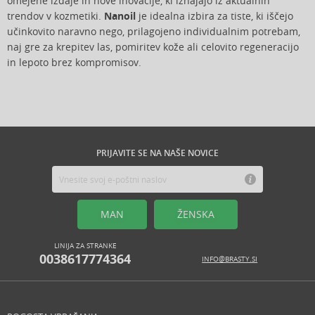
omejene izdaje in nove inovacije, ki izhajajo iz aktualnih
trendov v kozmetiki.
Nanoil
je idealna izbira za tiste, ki iščejo
učinkovito naravno nego, prilagojeno individualnim potrebam,
naj gre za krepitev las, pomiritev kože ali celovito regeneracijo
in lepoto brez kompromisov.
PRIJAVITE SE NA NAŠE NOVICE
MAN
ŽENSKA
LINIJA ZA STRANKE
0038617774364
INFO@BRASTY.SI