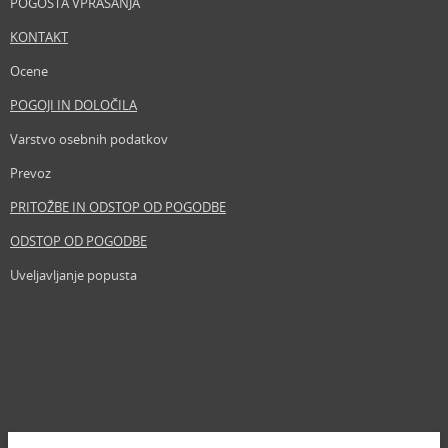
POGOSTA VPRAŠANJA
KONTAKT
Ocene
POGOJI IN DOLOČILA
Varstvo osebnih podatkov
Prevoz
PRITOŽBE IN ODSTOP OD POGODBE
ODSTOP OD POGODBE
Uveljavljanje popusta
Revija
Iščemo blogerje
Partnerski program
Prosta delovna mesta
Zemljevid strani