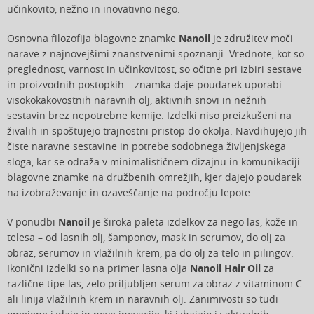
učinkovito, nežno in inovativno nego.
Osnovna filozofija blagovne znamke
Nanoil
je združitev moči
narave z najnovejšimi znanstvenimi spoznanji. Vrednote, kot so
preglednost, varnost in učinkovitost, so očitne pri izbiri sestave
in proizvodnih postopkih – znamka daje poudarek uporabi
visokokakovostnih naravnih olj, aktivnih snovi in nežnih
sestavin brez nepotrebne kemije. Izdelki niso preizkušeni na
živalih in spoštujejo trajnostni pristop do okolja. Navdihujejo jih
čiste naravne sestavine in potrebe sodobnega življenjskega
sloga, kar se odraža v minimalističnem dizajnu in komunikaciji
blagovne znamke na družbenih omrežjih, kjer dajejo poudarek
na izobraževanje in ozaveščanje na področju lepote.
V ponudbi
Nanoil
je široka paleta izdelkov za nego las, kože in
telesa – od lasnih olj, šamponov, mask in serumov, do olj za
obraz, serumov in vlažilnih krem, pa do olj za telo in pilingov.
Ikonični izdelki so na primer lasna olja
Nanoil Hair Oil
za
različne tipe las, zelo priljubljen serum za obraz z vitaminom C
ali linija vlažilnih krem in naravnih olj. Zanimivosti so tudi