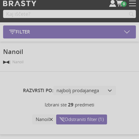
0
FILTER
Nanoil
Nanoil
RAZVRSTI PO:
Izbrani ste
29
predmeti
Nanoil
Odstraniti filter (1)