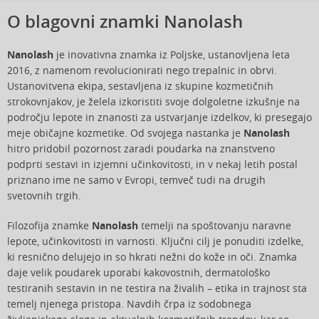
O blagovni znamki Nanolash
Nanolash
je inovativna znamka iz Poljske, ustanovljena leta
2016, z namenom revolucionirati nego trepalnic in obrvi.
Ustanovitvena ekipa, sestavljena iz skupine kozmetičnih
strokovnjakov, je želela izkoristiti svoje dolgoletne izkušnje na
področju lepote in znanosti za ustvarjanje izdelkov, ki presegajo
meje običajne kozmetike. Od svojega nastanka je
Nanolash
hitro pridobil pozornost zaradi poudarka na znanstveno
podprti sestavi in izjemni učinkovitosti, in v nekaj letih postal
priznano ime ne samo v Evropi, temveč tudi na drugih
svetovnih trgih.
Filozofija znamke
Nanolash
temelji na spoštovanju naravne
lepote, učinkovitosti in varnosti. Ključni cilj je ponuditi izdelke,
ki resnično delujejo in so hkrati nežni do kože in oči. Znamka
daje velik poudarek uporabi kakovostnih, dermatološko
testiranih sestavin in ne testira na živalih – etika in trajnost sta
temelj njenega pristopa. Navdih črpa iz sodobnega