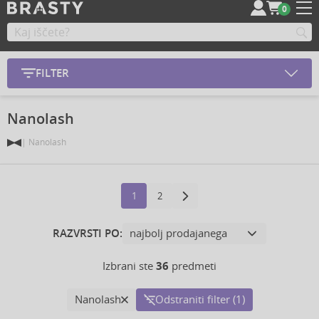
0
FILTER
Nanolash
Nanolash
1
2
RAZVRSTI PO:
Izbrani ste
36
predmeti
Nanolash
Odstraniti filter (1)