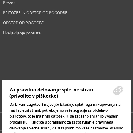
Prevoz
PRITOŽBE IN ODSTOP OD POGODBE
ODSTOP OD POGODBE
Uveljavljanje popusta
Revija
Iščemo blogerje
Partnerski program
Prosta delovna mesta
Zemljevid strani
Za pravilno delovanje spletne strani
Znamke, ki se prodajajo
(privolite v piškotke)
Da bi vam zagotovili najboljšo izkušnjo spletnega nakupovanja na
naši spletni strani, potrebujemo vaše soglasje za obdelavo
piškotkov, to je majhnih datotek, ki se začasno shranijo v vašem
brskalniku. Piškotke uporabljamo za zagotavljanje pravilnega
delovanja spletne strani, da si zapomnimo vaše nastavitve. Vsebino