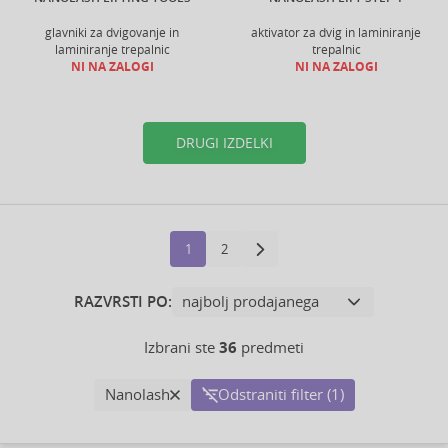
glavniki za dvigovanje in
aktivator za dvig in laminiranje
laminiranje trepalnic
trepalnic
NI NA ZALOGI
NI NA ZALOGI
DRUGI IZDELKI
1
2
RAZVRSTI PO:
Izbrani ste
36
predmeti
Nanolash
Odstraniti filter (1)