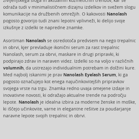
življenjskega sloga in aktualnih kozmetičnih trendov, kar se
odraža tudi v minimalističnem dizajnu izdelkov in svežem slogu
komunikacije na družbenih omrežjih. O kakovosti
Nanolash
pogosto govorijo tudi znani lepotni vplivneži, ki delijo svoje
izkušnje z izdelki te napredne znamke.
Asortiman
Nanolash
se osredotoča predvsem na nego trepalnic
in obrvi, kjer prevladuje ikonični serum za rast trepalnic
Nanolash, serum za obrvi, maskare in drugi pripravki, ki
podpirajo zdrav in naraven videz. Izdelki so na voljo v različnih
volumnih
, da ustrezajo individualnim potrebam in dolžini kure.
Med najbolj iskanimi je prav
Nanolash Eyelash Serum
, ki ga
pogosto označujejo kot enega najučinkovitejših pripravkov
svojega vrste na trgu. Znamka redno uvaja omejene izdaje in
inovativne novosti, ki odražajo aktualne trende na področju
lepote.
Nanolash
je idealna izbira za moderne ženske in moške,
ki iščejo učinkovite, varne in elegantne rešitve za poudarjanje
naravne lepote svojih trepalnic in obrvi.