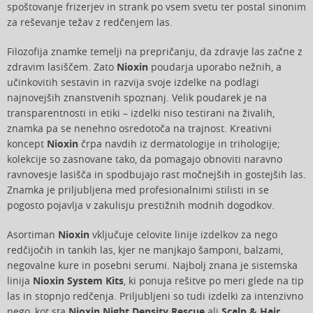
spoštovanje frizerjev in strank po vsem svetu ter postal sinonim
za reševanje težav z redčenjem las.
Filozofija znamke temelji na prepričanju, da zdravje las začne z
zdravim lasiščem. Zato
Nioxin
poudarja uporabo nežnih, a
učinkovitih sestavin in razvija svoje izdelke na podlagi
najnovejših znanstvenih spoznanj. Velik poudarek je na
transparentnosti in etiki – izdelki niso testirani na živalih,
znamka pa se nenehno osredotoča na trajnost. Kreativni
koncept
Nioxin
črpa navdih iz dermatologije in trihologije;
kolekcije so zasnovane tako, da pomagajo obnoviti naravno
ravnovesje lasišča in spodbujajo rast močnejših in gostejših las.
Znamka je priljubljena med profesionalnimi stilisti in se
pogosto pojavlja v zakulisju prestižnih modnih dogodkov.
Asortiman
Nioxin
vključuje celovite linije izdelkov za nego
redčijočih in tankih las, kjer ne manjkajo šamponi, balzami,
negovalne kure in posebni serumi. Najbolj znana je sistemska
linija
Nioxin System Kits
, ki ponuja rešitve po meri glede na tip
las in stopnjo redčenja. Priljubljeni so tudi izdelki za intenzivno
nego, kot sta
Nioxin Night Density Rescue
ali
Scalp & Hair