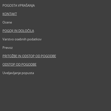
POGOSTA VPRAŠANJA
KONTAKT
Ocene
POGOJI IN DOLOČILA
Varstvo osebnih podatkov
Prevoz
PRITOŽBE IN ODSTOP OD POGODBE
ODSTOP OD POGODBE
Uveljavljanje popusta
Revija
Iščemo blogerje
Partnerski program
Prosta delovna mesta