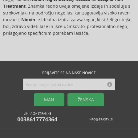
Treatment
. Znamka redno uvaja omejene izdaje in sodeluje s
strokovnjaki na področju nege las, kar zagotavlja visoko raven
inovacij.
Nioxin
je idealna izbira za vsakogar, ki si želi gostejše,
bolj zdravo videti lase in išče učinkovito, profesionalno nego,
prilagojeno specifičnim potrebam lasišča.
PRIJAVITE SE NA NAŠE NOVICE
MAN
ŽENSKA
LINIJA ZA STRANKE
0038617774364
INFO@BRASTY.SI