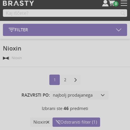
0
FILTER
Nioxin
Nioxin
1
2
RAZVRSTI PO:
Izbrani ste
46
predmeti
Nioxin
Odstraniti filter (1)