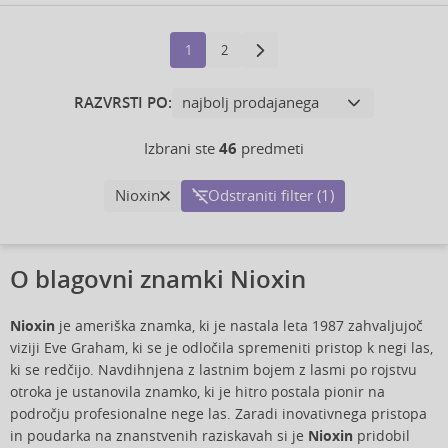
1
2
RAZVRSTI PO:
Izbrani ste
46
predmeti
Nioxin
Odstraniti filter (1)
O blagovni znamki Nioxin
Nioxin
je ameriška znamka, ki je nastala leta 1987 zahvaljujoč
viziji Eve Graham, ki se je odločila spremeniti pristop k negi las,
ki se redčijo. Navdihnjena z lastnim bojem z lasmi po rojstvu
otroka je ustanovila znamko, ki je hitro postala pionir na
področju profesionalne nege las. Zaradi inovativnega pristopa
in poudarka na znanstvenih raziskavah si je
Nioxin
pridobil