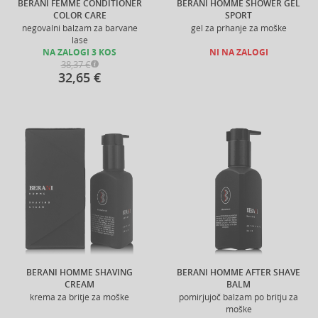
BERANI FEMME CONDITIONER
BERANI HOMME SHOWER GEL
COLOR CARE
SPORT
negovalni balzam za barvane
gel za prhanje za moške
lase
NA ZALOGI 3 KOS
NI NA ZALOGI
38,37 €
32,65 €
BERANI HOMME SHAVING
BERANI HOMME AFTER SHAVE
CREAM
BALM
krema za britje za moške
pomirjujoč balzam po britju za
moške