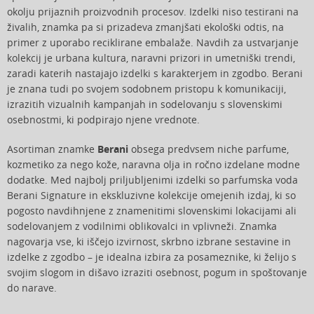
okolju prijaznih proizvodnih procesov. Izdelki niso testirani na
živalih, znamka pa si prizadeva zmanjšati ekološki odtis, na
primer z uporabo reciklirane embalaže. Navdih za ustvarjanje
kolekcij je urbana kultura, naravni prizori in umetniški trendi,
zaradi katerih nastajajo izdelki s karakterjem in zgodbo. Berani
je znana tudi po svojem sodobnem pristopu k komunikaciji,
izrazitih vizualnih kampanjah in sodelovanju s slovenskimi
osebnostmi, ki podpirajo njene vrednote.
Asortiman znamke
Berani
obsega predvsem niche parfume,
kozmetiko za nego kože, naravna olja in ročno izdelane modne
dodatke. Med najbolj priljubljenimi izdelki so parfumska voda
Berani Signature in ekskluzivne kolekcije omejenih izdaj, ki so
pogosto navdihnjene z znamenitimi slovenskimi lokacijami ali
sodelovanjem z vodilnimi oblikovalci in vplivneži. Znamka
nagovarja vse, ki iščejo izvirnost, skrbno izbrane sestavine in
izdelke z zgodbo – je idealna izbira za posameznike, ki želijo s
svojim slogom in dišavo izraziti osebnost, pogum in spoštovanje
do narave.