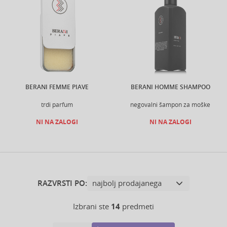
BERANI FEMME PIAVE
BERANI HOMME SHAMPOO
trdi parfum
negovalni šampon za moške
NI NA ZALOGI
NI NA ZALOGI
RAZVRSTI PO:
Izbrani ste
14
predmeti