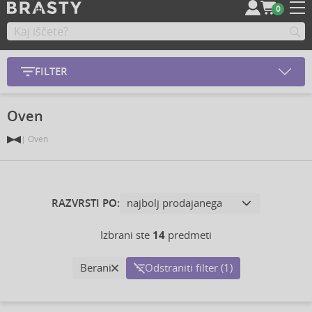
0
FILTER
Oven
Oven
RAZVRSTI PO:
Izbrani ste
14
predmeti
Berani
Odstraniti filter (1)