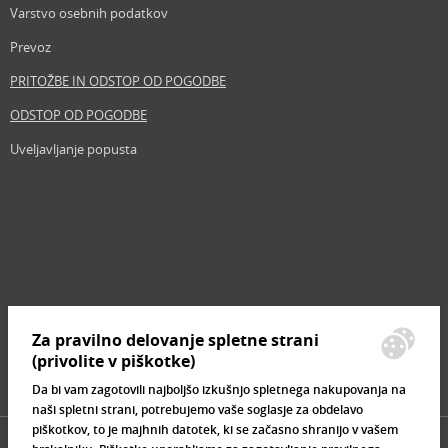
Varstvo osebnih podatkov
Prevoz
PRITOŽBE IN ODSTOP OD POGODBE
ODSTOP OD POGODBE
Uveljavljanje popusta
Revija
Iščemo blogerje
Partnerski program
Prosta delovna mesta
Zemljevid strani
Za pravilno delovanje spletne strani
Znamke, ki se prodajajo
(privolite v piškotke)
Da bi vam zagotovili najboljšo izkušnjo spletnega nakupovanja na
naši spletni strani, potrebujemo vaše soglasje za obdelavo
piškotkov, to je majhnih datotek, ki se začasno shranijo v vašem