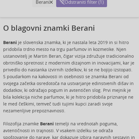
Berani
Odstraniti filter (1)
O blagovni znamki Berani
Berani
je slovenska znamka, ki je nastala leta 2019 in si hitro
pridobila trdno mesto na trgu parfumov in kozmetike. Njen
ustanovitelj je Martin Beran, čigar vizija združuje tradicionalno
obrtniško spretnost z modernim dizajnom in inovacijami, kar je
privedlo do nastanka izvirnih izdelkov, ki se ne bojijo izstopati.
S poudarkom na kakovosti in osebnosti se znamka Berani od
svojega začetka osredotoča na ustvarjanje edinstvenih dišav in
dodatkov, ki odražajo pogum in avtentičen slog. Prvi mejnik je
bila kolekcija niche parfumov, ki je hitro pridobila priznanje ne
le med češkimi, temveč tudi tujimi kupci zaradi svoje
nezamenljive prepoznavnosti.
Filozofija znamke
Berani
temelji na vrednotah poguma,
avtentičnosti in trajnosti. V vsakem izdelku se odraža
spoštovanje do narave, kar dokazuje izbira naravnih sestavin in