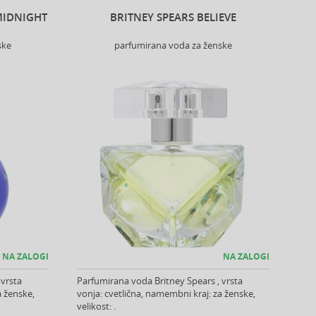
MIDNIGHT
BRITNEY SPEARS BELIEVE
ske
parfumirana voda za ženske
NA ZALOGI
NA ZALOGI
 vrsta
Parfumirana voda Britney Spears , vrsta
a ženske,
vonja: cvetlična, namembni kraj: za ženske,
velikost: .