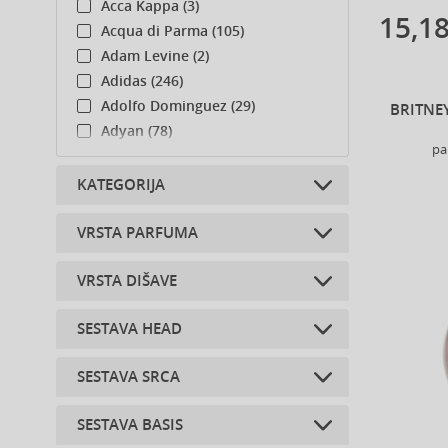
Acca Kappa (3)
15,18
Acqua di Parma (105)
Adam Levine (2)
Adidas (246)
Adolfo Dominguez (29)
BRITNE
Adyan (78)
pa
Afnan (85)
Agent Provocateur (13)
KATEGORIJA
Aigner (42)
Ajmal (166)
VRSTA PARFUMA
Dodatki za telo (4)
Al Haramain (183)
VRSTA DIŠAVE
Al Wataniah (79)
Parfumirana voda (21)
Alberta Ferretti (1)
Toaletne vode (14)
SESTAVA HEAD
Alexander McQueen (2)
sveža (1)
Spreji za telo (5)
Alexandre.J (32)
sladka (6)
SESTAVA SRCA
Alfred Sung (7)
citrusi (2)
začinjena (1)
Alyssa Ashley (48)
sladkor (1)
sadna (3)
SESTAVA BASIS
bela čokolada (5)
Amouage (77)
črna češnja (1)
citrusna (3)