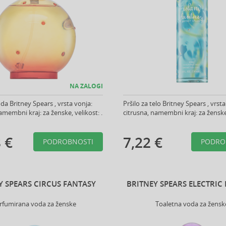
NA ZALOGI
da Britney Spears , vrsta vonja:
Pršilo za telo Britney Spears , vrsta
amembni kraj: za ženske, velikost: .
citrusna, namembni kraj: za ženske,
 €
7,22 €
PODROBNOSTI
PODRO
Y SPEARS CIRCUS FANTASY
BRITNEY SPEARS ELECTRIC
rfumirana voda za ženske
Toaletna voda za žensk