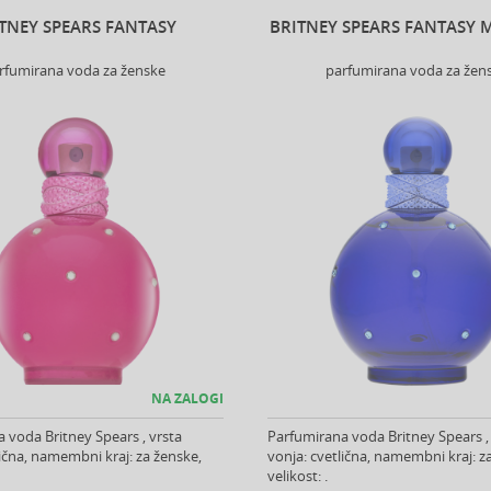
TNEY SPEARS FANTASY
BRITNEY SPEARS FANTASY 
rfumirana voda za ženske
parfumirana voda za žen
NA ZALOGI
 voda Britney Spears , vrsta
Parfumirana voda Britney Spears ,
lična, namembni kraj: za ženske,
vonja: cvetlična, namembni kraj: z
velikost: .