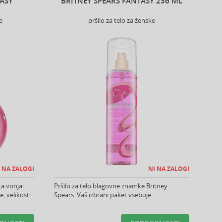
TASY
BRITNEY SPEARS FANTASY 236 ML
e
pršilo za telo za ženske
 NA ZALOGI
NI NA ZALOGI
ta vonja:
Pršilo za telo blagovne znamke Britney
 velikost: .
Spears. Vaš izbrani paket vsebuje .