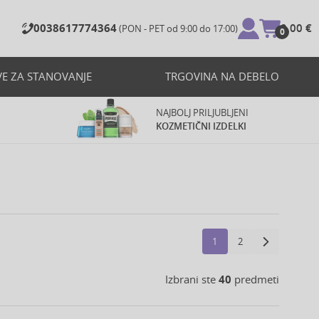
0038617774364
0,00 €
(PON - PET od 9:00 do 17:00)
0
VE ZA STANOVANJE
TRGOVINA NA DEBELO
NAJBOLJ PRILJUBLJENI
KOZMETIČNI IZDELKI
1
2
Izbrani ste
40
predmeti