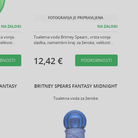
FOTOGRAFIJA JE PRIPRAVLJENA
NA ZALOGI
NA ZALOGI
ta vonja:
Toaletna voda Britney Spears , vrsta vonja:
likost: .
sladka, namembni kraj: za ženske, velikost: .
12,42 €
BNOSTI
PODROBNOSTI
FANTASY
BRITNEY SPEARS FANTASY MIDNIGHT
Toaletna voda za ženske