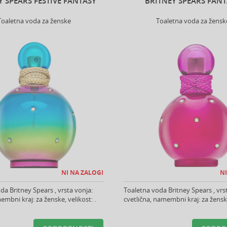
Y SPEARS FESTIVE FANTASY
BRITNEY SPEARS FAN
Toaletna voda za ženske
Toaletna voda za žensk
NI NA ZALOGI
NI
da Britney Spears , vrsta vonja:
Toaletna voda Britney Spears , vrs
mbni kraj: za ženske, velikost: .
cvetlična, namembni kraj: za ženske,