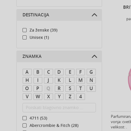
BRI
DESTINACIJA
pa
Za ženske (39)
Unisex (1)
ZNAMKA
A
B
C
D
E
F
G
H
I
J
K
L
M
N
O
P
Q
R
S
T
U
V
W
X
Y
Z
4
Parfumirana
4711 (53)
vonja: cvet
Abercrombie & Fitch (28)
velikost: .