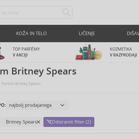
KOŽA IN TELO
LIČENJE
DIŠA
TOP PARFÉMY
KOZMETIKA
V AKCIJI
V RAZPRODAJI
m Britney Spears
Parfum Britney Spears
PO:
Britney Spears
Odstraniti filter (2)