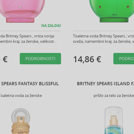
NA ZALOGI
da Britney Spears , vrsta vonja:
Toaletna voda Britney Spears , vrs
mbni kraj: za ženske, velikost: .
sveža, namembni kraj: za ženske, ve
 €
14,86 €
PODROBNOSTI
PODRO
 SPEARS FANTASY BLISSFUL
BRITNEY SPEARS ISLAND 
Toaletna voda za ženske
pršilo za telo za ženske