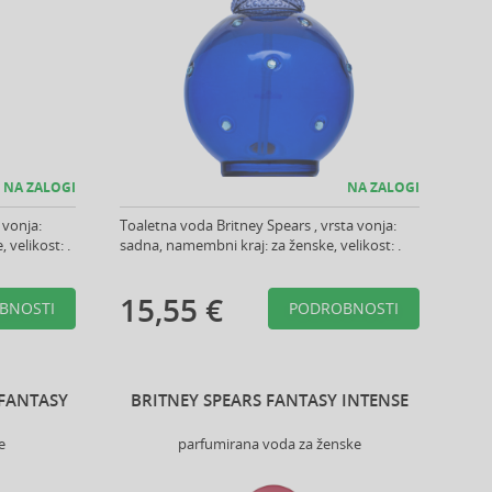
NA ZALOGI
NA ZALOGI
 vonja:
Toaletna voda Britney Spears , vrsta vonja:
 velikost: .
sadna, namembni kraj: za ženske, velikost: .
15,55 €
BNOSTI
PODROBNOSTI
 FANTASY
BRITNEY SPEARS FANTASY INTENSE
e
parfumirana voda za ženske