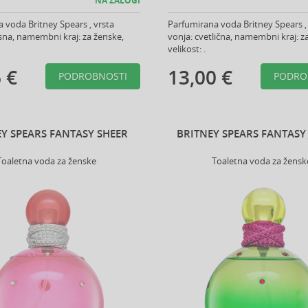
NA ZALOGI
 voda Britney Spears , vrsta
Parfumirana voda Britney Spears ,
usna, namembni kraj: za ženske,
vonja: cvetlična, namembni kraj: z
velikost: .
 €
13,00 €
PODROBNOSTI
PODRO
Y SPEARS FANTASY SHEER
BRITNEY SPEARS FANTASY
Toaletna voda za ženske
Toaletna voda za žensk