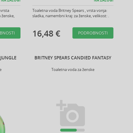
NA ZALOGI
NA ZALOGI
 vrsta
Toaletna voda Britney Spears , vrsta vonja:
a ženske,
sladka, namembni kraj: za ženske, velikost: .
16,48 €
BNOSTI
PODROBNOSTI
 JUNGLE
BRITNEY SPEARS CANDIED FANTASY
e
Toaletna voda za ženske