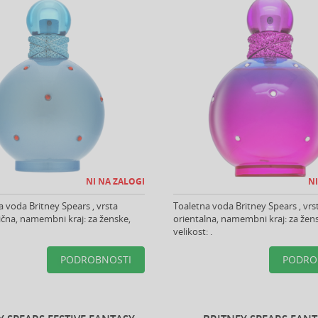
NI NA ZALOGI
NI
 voda Britney Spears , vrsta
Toaletna voda Britney Spears , vrs
lična, namembni kraj: za ženske,
orientalna, namembni kraj: za žen
velikost: .
PODROBNOSTI
PODRO