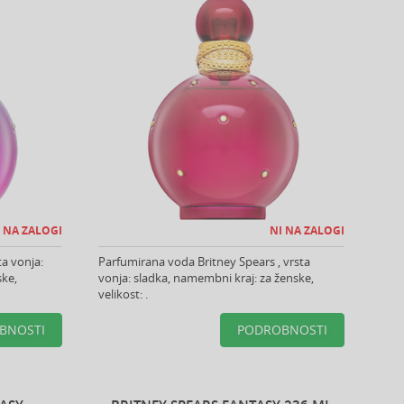
 NA ZALOGI
NI NA ZALOGI
ta vonja:
Parfumirana voda Britney Spears , vrsta
ske,
vonja: sladka, namembni kraj: za ženske,
velikost: .
BNOSTI
PODROBNOSTI