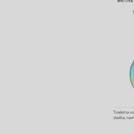
BRITNE
Chanel (117)
Charriol (1)
Chloé (76)
Chopard (47)
Christian Audigier (11)
Christian Lacroix (2)
Christina Aguilera (29)
Clarins (1)
Clean (42)
Clinique (13)
Coach (29)
Costume National (13)
Coty (11)
Courreges (16)
Creed (50)
Toaletna vo
sladka, name
Cristiano Ronaldo (13)
Cuba (90)
Custo Barcelona (7)