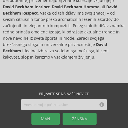
dezodorante, pri čemer najbolj znane kolekcije vključujejo
David Beckham Instinct
,
David Beckham Homme
ali
David
Beckham Respect
. Vsaka od teh dišav ima svoj značaj – od
svežih citrusnih tonov preko aromatičnih lesenih akordov do
začinjenih in elegantnih kompozicij. Poleg stalnih dišav znamka
redno prinaša omejene izdaje, ki odražajo aktualne trende in
nove navdihe iz sveta športa in mode. Zaradi svojega
brezčasnega sloga in univerzalne privlačnosti je
David
Beckham
idealna izbira za sodobnega moškega, ki ceni
kakovost, slog in karizmo v vsakdanjem življenju.
PRIJAVITE SE NA NAŠE NOVICE
MAN
ŽENSKA