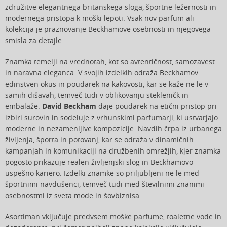
združitve elegantnega britanskega sloga, športne ležernosti in
modernega pristopa k moški lepoti. Vsak nov parfum ali
kolekcija je praznovanje Beckhamove osebnosti in njegovega
smisla za detajle.
Znamka temelji na vrednotah, kot so avtentičnost, samozavest
in naravna eleganca. V svojih izdelkih odraža Beckhamov
edinstven okus in poudarek na kakovosti, kar se kaže ne le v
samih dišavah, temveč tudi v oblikovanju stekleničk in
embalaže.
David Beckham
daje poudarek na etični pristop pri
izbiri surovin in sodeluje z vrhunskimi parfumarji, ki ustvarjajo
moderne in nezamenljive kompozicije. Navdih črpa iz urbanega
življenja, športa in potovanj, kar se odraža v dinamičnih
kampanjah in komunikaciji na družbenih omrežjih, kjer znamka
pogosto prikazuje realen življenjski slog in Beckhamovo
uspešno kariero. Izdelki znamke so priljubljeni ne le med
športnimi navdušenci, temveč tudi med številnimi znanimi
osebnostmi iz sveta mode in šovbiznisa.
Asortiman vključuje predvsem moške parfume, toaletne vode in