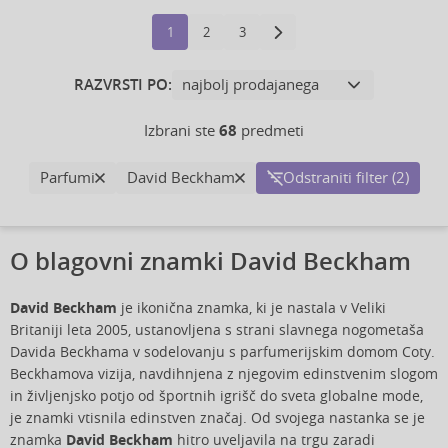
1
2
3
RAZVRSTI PO:
Izbrani ste
68
predmeti
Parfumi
David Beckham
Odstraniti filter (2)
O blagovni znamki David Beckham
David Beckham
je ikonična znamka, ki je nastala v Veliki
Britaniji leta 2005, ustanovljena s strani slavnega nogometaša
Davida Beckhama v sodelovanju s parfumerijskim domom Coty.
Beckhamova vizija, navdihnjena z njegovim edinstvenim slogom
in življenjsko potjo od športnih igrišč do sveta globalne mode,
je znamki vtisnila edinstven značaj. Od svojega nastanka se je
znamka
David Beckham
hitro uveljavila na trgu zaradi