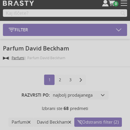
0
FILTER
Parfum David Beckham
Parfumi
Parfum David Beckham
1
2
3
RAZVRSTI PO:
Izbrani ste
68
predmeti
Parfumi
David Beckham
Odstraniti filter (2)