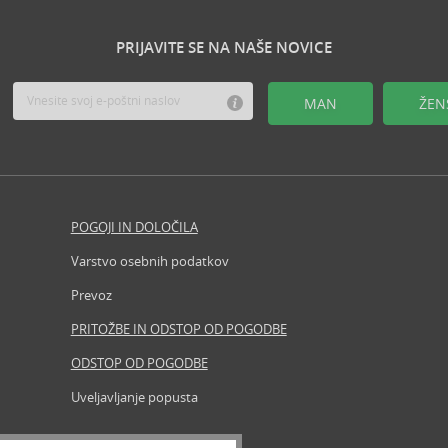
PRIJAVITE SE NA NAŠE NOVICE
MAN
ŽEN
POGOJI IN DOLOČILA
Revija
Varstvo osebnih podatkov
Iščemo b
Prevoz
Partner
PRITOŽBE IN ODSTOP OD POGODBE
Prosta 
ODSTOP OD POGODBE
Zemljevi
Uveljavljanje popusta
Znamke, 