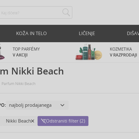
KOŽA IN TELO
LIČENJE
DIŠA
TOP PARFÉMY
KOZMETIKA
V AKCIJI
V RAZPRODAJI
um Nikki Beach
Parfum Nikki Beach
PO:
Nikki Beach
Odstraniti filter (2)