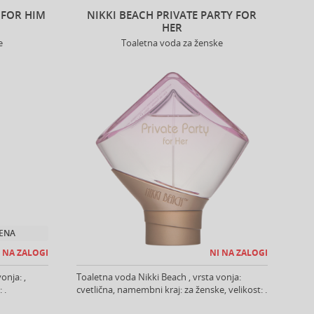
 FOR HIM
NIKKI BEACH PRIVATE PARTY FOR
HER
e
Toaletna voda za ženske
JENA
 NA ZALOGI
NI NA ZALOGI
onja: ,
Toaletna voda Nikki Beach , vrsta vonja:
 .
cvetlična, namembni kraj: za ženske, velikost: .