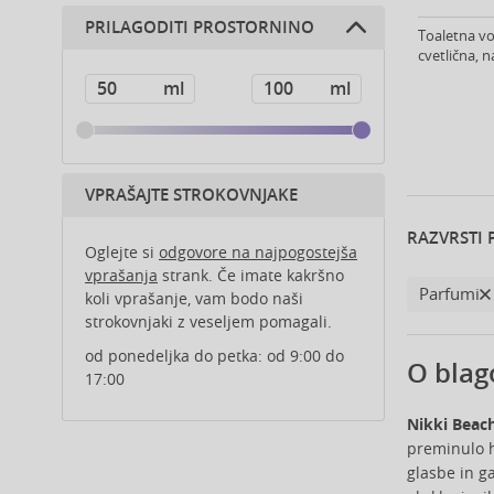
mošus (3)
Amouroud (1)
sveže note (1)
PRILAGODITI PROSTORNINO
100 ml (4)
vanilija (3)
Toaletna vo
Andy Warhol (2)
cvetlična, 
Anfar (61)
Anfas (1)
Angel Schlesser (35)
Animale (4)
Anna Sui (23)
VPRAŠAJTE STROKOVNJAKE
Annayake (14)
Annick Goutal (48)
RAZVRSTI 
Oglejte si
odgovore na najpogostejša
Antonio Banderas (69)
vprašanja
strank. Če imate kakršno
Antonio Puig (8)
Parfumi
koli vprašanje, vam bodo naši
Aquolina (30)
strokovnjaki z veseljem pomagali.
Arabiyat Prestige (68)
od ponedeljka do petka: od 9:00 do
O blag
Aramis (14)
17:00
Ard Al Zaafaran (21)
Ariana Grande (18)
Nikki Beac
preminulo h
Aristocrazy (4)
glasbe in g
Armaf (285)