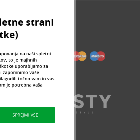
letne strani
otke)
upovanja na naši spletni
ov, to je majhnih
iškotke uporabljamo za
 si zapomnimo vaše
ilagodili točno vam in vas
am je potrebna vaša
SPREJMI VSE