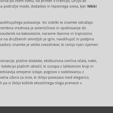
rila po vsem svetu, na primer v Francijo, Grčijo ali
 na področje mode, dodatkov in lepotnega sveta, kjer
Nikki
navdihujočega potovanja. Vsi izdelki te znamke odražajo
omembna vrednota je avtentičnost in spoštovanje do
e poudarek na kakovostne, naravne tkanine in trajnostno
je na družbenih omrežjih je igriv, navdihujoč in podpira
sadorji znamke je veliko zvezdnikov, ki cenijo njen izjemen
stinacije, plažne dodatke, ekskluzivna sončna očala, nakit,
olekcijo plažnih oblačil, ki izstopa z lahkotnimi kroji in
redstavlja omejene izdaje, pogosto v sodelovanju z
ealna izbira za tiste, ki iščejo povezavo med eleganco,
i pa si želijo košček eksotičnega sloga prenesti v