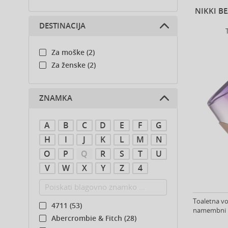
NIKKI B
DESTINACIJA
Za moške (2)
Za ženske (2)
ZNAMKA
A
B
C
D
E
F
G
H
I
J
K
L
M
N
O
P
Q
R
S
T
U
V
W
X
Y
Z
4
Toaletna vod
4711 (53)
namembni kr
Abercrombie & Fitch (28)