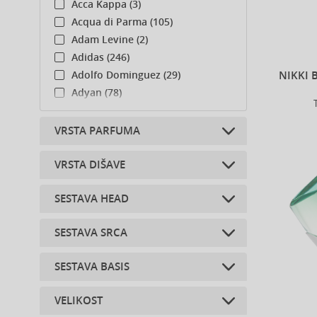
Acca Kappa (3)
Acqua di Parma (105)
Adam Levine (2)
Adidas (246)
NIKKI 
Adolfo Dominguez (29)
Adyan (78)
Afnan (85)
Agent Provocateur (13)
VRSTA PARFUMA
Aigner (43)
Ajmal (165)
VRSTA DIŠAVE
Toaletne vode (4)
Al Haramain (183)
SESTAVA HEAD
Al Wataniah (79)
cvetlična (2)
Alberta Ferretti (1)
SESTAVA SRCA
Alexander McQueen (2)
jabolko (1)
Alexandre.J (32)
šmarnica (1)
SESTAVA BASIS
Alfred Sung (7)
ambra (1)
mandlji (2)
Alyssa Ashley (48)
sandalovina (3)
morske note (1)
VELIKOST
fižol Tonka (2)
Amouage (77)
vetiver (2)
vrtnica (2)