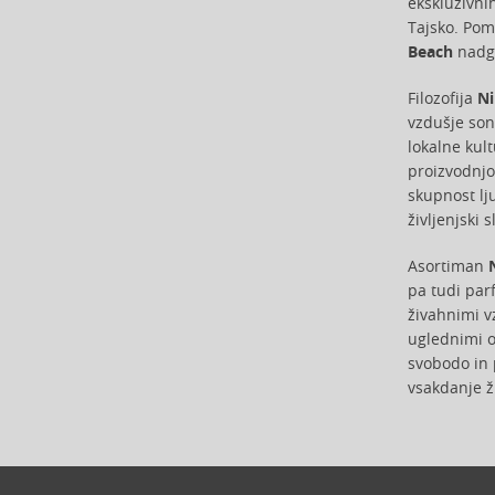
ekskluzivnih
Armand Basi (19)
Tajsko. Pom
Armani (Giorgio Armani) (193)
Beach
nadgr
Asdaaf (30)
Atkinsons (31)
Filozofija
Ni
Avril Lavigne (9)
vzdušje son
lokalne kul
Azha (37)
proizvodnjo
Azzaro (83)
skupnost lj
Baldessarini (35)
življenjski 
Baldinini (1)
Balenciaga (3)
Asortiman
Balmain (7)
pa tudi parf
živahnimi v
Banana Republic (47)
uglednimi ob
Bath & Body Works (61)
svobodo in p
Bebe (11)
vsakdanje ži
Benetton (59)
Bentley (25)
Betsey Johnson (1)
Betty Boop (3)