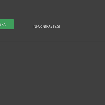
SKA
INFO@BRASTY.SI
logerje
ski program
delovna mesta
d strani
ki se prodajajo