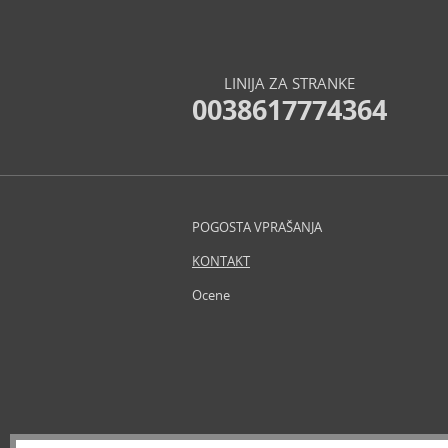
Beverly Hills Polo Club (11)
Beyonce (21)
Bijan (3)
LINIJA ZA STRANKE
Bill Blass (4)
0038617774364
Billie Eilish (6)
Biotherm (4)
Blumarine (4)
Bob Mackie (2)
Bond No. 9 (82)
POGOSTA VPRAŠANJA
Bottega Veneta (21)
KONTAKT
Boucheron (38)
Bourjois (12)
Ocene
Britney Spears (40)
Bruno Banani (75)
Brut (1)
Bugatti (4)
Burberry (89)
Bvlgari (126)