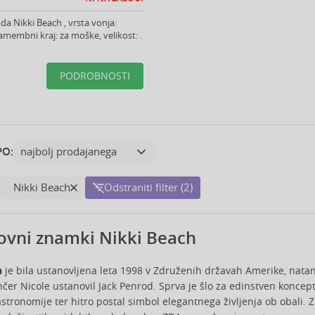
da Nikki Beach , vrsta vonja:
namembni kraj: za moške, velikost: .
PODROBNOSTI
PO:
Nikki Beach
Odstraniti filter (2)
ovni znamki Nikki Beach
h
je bila ustanovljena leta 1998 v Združenih državah Amerike, natan
čer Nicole ustanovil Jack Penrod. Sprva je šlo za edinstven koncept
astronomije ter hitro postal simbol elegantnega življenja ob obali