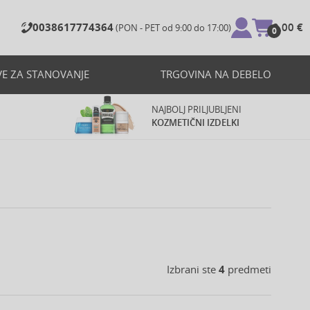
0038617774364
0,00 €
(PON - PET od 9:00 do 17:00)
0
VE ZA STANOVANJE
TRGOVINA NA DEBELO
NAJBOLJ PRILJUBLJENI
KOZMETIČNI IZDELKI
Izbrani ste
4
predmeti