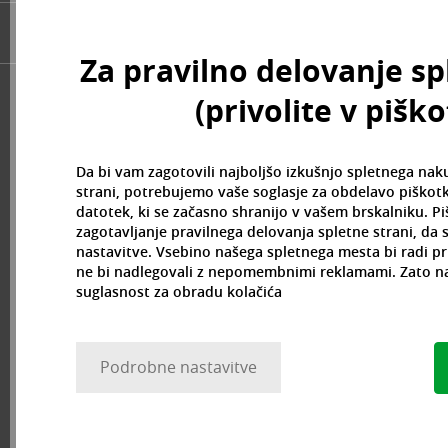
Byblos (12)
Byredo (43)
Za pravilno delovanje sp
Cacharel (43)
Cadillac (3)
(privolite v pišk
Caesars (1)
Calvin Klein (180)
Camara (33)
Da bi vam zagotovili najboljšo izkušnjo spletnega nak
Caramelo (1)
strani, potrebujemo vaše soglasje za obdelavo piškotk
datotek, ki se začasno shranijo v vašem brskalniku. P
Carner Barcelona (1)
zagotavljanje pravilnega delovanja spletne strani, da
Carolina Herrera (137)
nastavitve. Vsebino našega spletnega mesta bi radi pr
Caron (15)
ne bi nadlegovali z nepomembnimi reklamami. Zato n
Carrera (11)
suglasnost za obradu kolačića
Cartier (63)
Carven (6)
Caudalie (3)
Podrobne nastavitve
Celine Dion (12)
Cerruti (23)
Chanel (117)