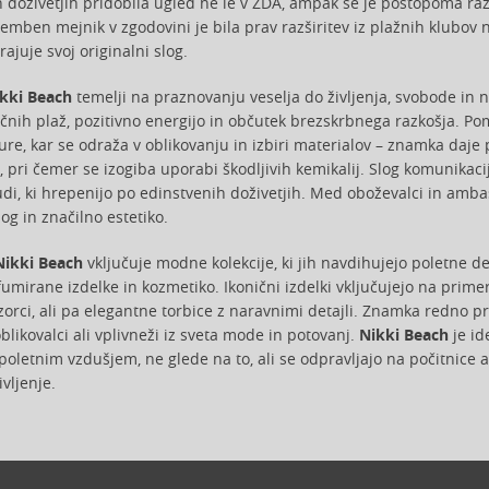
 doživetjih pridobila ugled ne le v ZDA, ampak se je postopoma razši
emben mejnik v zgodovini je bila prav razširitev iz plažnih klubov
ajuje svoj originalni slog.
kki Beach
temelji na praznovanju veselja do življenja, svobode in 
čnih plaž, pozitivno energijo in občutek brezskrbnega razkošja. P
ture, kar se odraža v oblikovanju in izbiri materialov – znamka daj
, pri čemer se izogiba uporabi škodljivih kemikalij. Slog komunikaci
udi, ki hrepenijo po edinstvenih doživetjih. Med oboževalci in amba
slog in značilno estetiko.
Nikki Beach
vključuje modne kolekcije, ki jih navdihujejo poletne de
umirane izdelke in kozmetiko. Ikonični izdelki vključujejo na primer k
zorci, ali pa elegantne torbice z naravnimi detajli. Znamka redno p
likovalci ali vplivneži iz sveta mode in potovanj.
Nikki Beach
je id
oletnim vzdušjem, ne glede na to, ali se odpravljajo na počitnice al
vljenje.