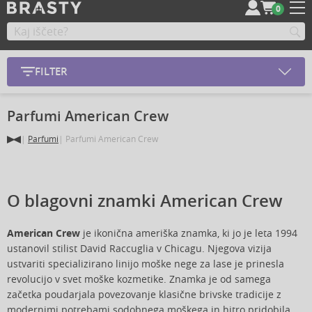
0
FILTER
Parfumi American Crew
Parfumi
Parfumi American Crew
O blagovni znamki American Crew
American Crew
je ikonična ameriška znamka, ki jo je leta 1994
ustanovil stilist David Raccuglia v Chicagu. Njegova vizija
ustvariti specializirano linijo moške nege za lase je prinesla
revolucijo v svet moške kozmetike. Znamka je od samega
začetka poudarjala povezovanje klasične brivske tradicije z
modernimi potrebami sodobnega moškega in hitro pridobila