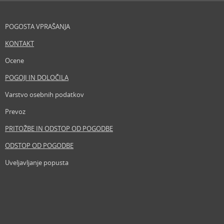
POGOSTA VPRAŠANJA
KONTAKT
Ocene
POGOJI IN DOLOČILA
Varstvo osebnih podatkov
Prevoz
PRITOŽBE IN ODSTOP OD POGODBE
ODSTOP OD POGODBE
Uveljavljanje popusta
Revija
Iščemo blogerje
Partnerski program