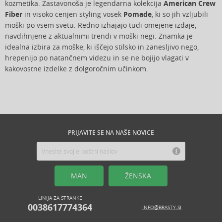
kozmetika. Zastavonoša je legendarna kolekcija
American Crew
Fiber
in visoko cenjen styling vosek
Pomade
, ki so jih vzljubili
moški po vsem svetu. Redno izhajajo tudi omejene izdaje,
navdihnjene z aktualnimi trendi v moški negi. Znamka je
idealna izbira za moške, ki iščejo stilsko in zanesljivo nego,
hrepenijo po natančnem videzu in se ne bojijo vlagati v
kakovostne izdelke z dolgoročnim učinkom.
PRIJAVITE SE NA NAŠE NOVICE
MAN
ŽENSKA
LINIJA ZA STRANKE
0038617774364
INFO@BRASTY.SI