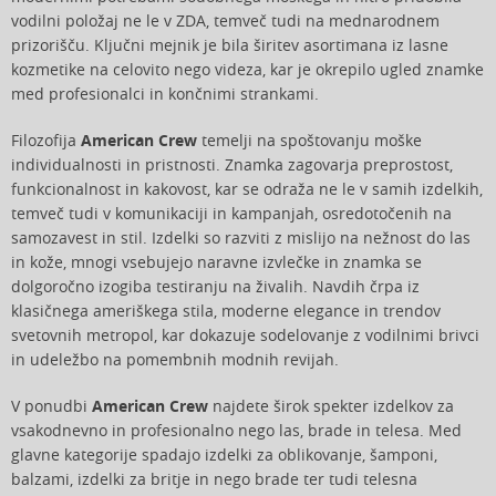
vodilni položaj ne le v ZDA, temveč tudi na mednarodnem
prizorišču. Ključni mejnik je bila širitev asortimana iz lasne
kozmetike na celovito nego videza, kar je okrepilo ugled znamke
med profesionalci in končnimi strankami.
Filozofija
American Crew
temelji na spoštovanju moške
individualnosti in pristnosti. Znamka zagovarja preprostost,
funkcionalnost in kakovost, kar se odraža ne le v samih izdelkih,
temveč tudi v komunikaciji in kampanjah, osredotočenih na
samozavest in stil. Izdelki so razviti z mislijo na nežnost do las
in kože, mnogi vsebujejo naravne izvlečke in znamka se
dolgoročno izogiba testiranju na živalih. Navdih črpa iz
klasičnega ameriškega stila, moderne elegance in trendov
svetovnih metropol, kar dokazuje sodelovanje z vodilnimi brivci
in udeležbo na pomembnih modnih revijah.
V ponudbi
American Crew
najdete širok spekter izdelkov za
vsakodnevno in profesionalno nego las, brade in telesa. Med
glavne kategorije spadajo izdelki za oblikovanje, šamponi,
balzami, izdelki za britje in nego brade ter tudi telesna