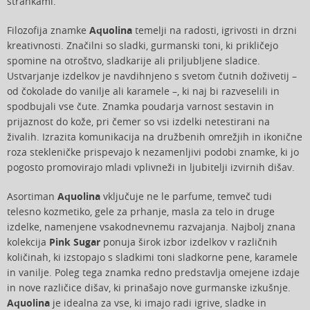
strankami.
Filozofija znamke
Aquolina
temelji na radosti, igrivosti in drzni
kreativnosti. Značilni so sladki, gurmanski toni, ki prikličejo
spomine na otroštvo, sladkarije ali priljubljene sladice.
Ustvarjanje izdelkov je navdihnjeno s svetom čutnih doživetij –
od čokolade do vanilje ali karamele –, ki naj bi razveselili in
spodbujali vse čute. Znamka poudarja varnost sestavin in
prijaznost do kože, pri čemer so vsi izdelki netestirani na
živalih. Izrazita komunikacija na družbenih omrežjih in ikonične
roza stekleničke prispevajo k nezamenljivi podobi znamke, ki jo
pogosto promovirajo mladi vplivneži in ljubitelji izvirnih dišav.
Asortiman
Aquolina
vključuje ne le parfume, temveč tudi
telesno kozmetiko, gele za prhanje, masla za telo in druge
izdelke, namenjene vsakodnevnemu razvajanja. Najbolj znana
kolekcija
Pink Sugar
ponuja širok izbor izdelkov v različnih
količinah, ki izstopajo s sladkimi toni sladkorne pene, karamele
in vanilje. Poleg tega znamka redno predstavlja omejene izdaje
in nove različice dišav, ki prinašajo nove gurmanske izkušnje.
Aquolina
je idealna za vse, ki imajo radi igrive, sladke in