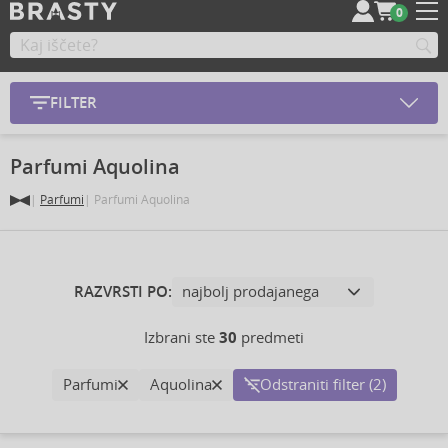
0
FILTER
Parfumi Aquolina
Parfumi
Parfumi Aquolina
RAZVRSTI PO:
Izbrani ste
30
predmeti
Parfumi
Aquolina
Odstraniti filter (2)