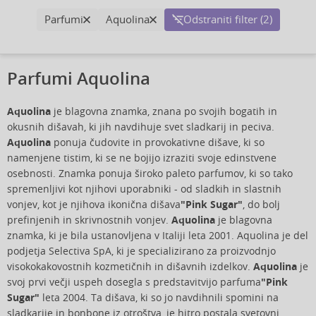
Parfumi
Aquolina
Odstraniti filter (2)
Parfumi Aquolina
Aquolina
je blagovna znamka, znana po svojih bogatih in
okusnih dišavah, ki jih navdihuje svet sladkarij in peciva.
Aquolina
ponuja čudovite in provokativne dišave, ki so
namenjene tistim, ki se ne bojijo izraziti svoje edinstvene
osebnosti. Znamka ponuja široko paleto parfumov, ki so tako
spremenljivi kot njihovi uporabniki - od sladkih in slastnih
vonjev, kot je njihova ikonična dišava
"Pink Sugar"
, do bolj
prefinjenih in skrivnostnih vonjev.
Aquolina
je blagovna
znamka, ki je bila ustanovljena v Italiji leta 2001. Aquolina je del
podjetja Selectiva SpA, ki je specializirano za proizvodnjo
visokokakovostnih kozmetičnih in dišavnih izdelkov.
Aquolina
je
svoj prvi večji uspeh dosegla s predstavitvijo parfuma
"Pink
Sugar"
leta 2004. Ta dišava, ki so jo navdihnili spomini na
sladkarije in bonbone iz otroštva, je hitro postala svetovni