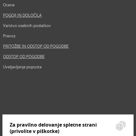
Ocene
POGOJI IN DOLOČILA
Varstvo osebnih podatkov
Prevoz
PRITOŽBE IN ODSTOP OD POGODBE
ODSTOP OD POGODBE
Uveljavljanje popusta
Revija
Iščemo blogerje
Partnerski program
Prosta delovna mesta
Zemljevid strani
Za pravilno delovanje spletne strani
Znamke, ki se prodajajo
(privolite v piškotke)