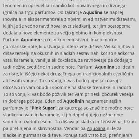
fenomen in opredelila znamko kot inovativnega in drznega
igralca na trgu parfumov. Od takrat je
Aquolina
še naprej
inovirala in eksperimentirala z novimi in edinstvenimi dišavami,
ki jih je še vedno navdihoval svet sladkarij, ter jim postopoma
dodajala nove elemente za večjo globino in kompleksnost.
Parfumi
Aquolina
so resnično edinstveni. Imajo močne
gurmanske note, ki ustvarjajo intenzivne dišave. Veliko njihovih
dišav temelji na okusnih in sladkih sestavinah, kot so sladkorna
vata, karamela, vanilija ali čokolada, za ravnovesje pa dodajajo
tudi nežne cvetlične in sadne note. Parfumi
Aquolina
so idealni
za tiste, ki iščejo nekaj drugačnega od tradicionalnih cvetličnih
ali lesnih vonjev. To so vonji, ki vas bodo popeljali nazaj v
otroštvo in vam obudili spomine na sladke trenutke in radosti.
To so vonji, ki vas bodo poživili ter vam prinesli občutek veselja
in dobrega počutja. Eden od
Aquolinih
najznamenitejših
parfumov je
"Pink Sugar
", za katerega so značilne močne note
sladkorne vate in karamele, ki jih dopolnjujejo nežne note
sadnih in cvetnih esenc. Ta dišava je sladka in ženstvena, hkrati
pa prefinjena in skrivnostna. Vendar pa
Aquolina
ni le za
sladke in gurmanske dišave. Ponuja tudi vrsto bolj prefinjenih