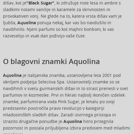
dišav, kot je
"Black Sugar"
, ki združuje note lesa in ambre s
sladkimi notami vanilije in karamele za skrivnosten in
provokativen vonj. Ne glede na to, katera vrsta dišav vam je
ljubša,
Aquolina
ponuja nekaj, kar vas bo navdušilo in
navdihnilo. Njeni parfumi so kot majhni bonboni, ki vas
razveselijo in vsak dan poživijo vaše čute.
O blagovni znamki Aquolina
Aquolina
je italijanska znamka, ustanovljena leta 2001 pod
okriljem podjetja Selectiva Spa. Ustanovitelji znamke so se
navdihnili v svetu gurmanskih dišav in to strast prenesli v svet
parfumov in kozmetike. Prvi in hkrati najbolj ikoničen izdelek
znamke, parfumirana voda Pink Sugar, je kmalu po svoji
predstavitvi povzročila pravo revolucijo v kategoriji
mladostniških sladkih dišav. Zaradi izvirnega pristopa in
izrazito drugačne ponudbe je
Aquolina
hitro pritegnila
pozornost in postala priljubljena izbira predvsem med mladimi