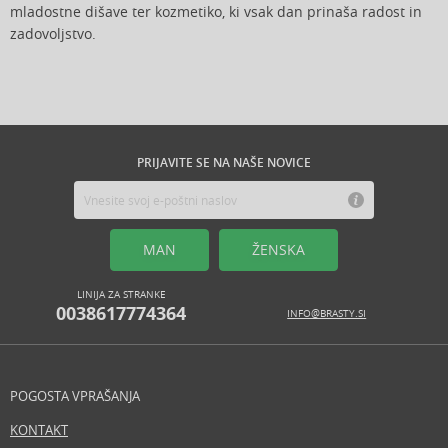
mladostne dišave ter kozmetiko, ki vsak dan prinaša radost in
zadovoljstvo.
PRIJAVITE SE NA NAŠE NOVICE
MAN
ŽENSKA
LINIJA ZA STRANKE
0038617774364
INFO@BRASTY.SI
POGOSTA VPRAŠANJA
KONTAKT