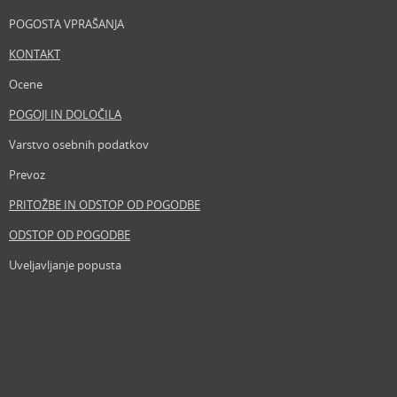
POGOSTA VPRAŠANJA
KONTAKT
Ocene
POGOJI IN DOLOČILA
Varstvo osebnih podatkov
Prevoz
PRITOŽBE IN ODSTOP OD POGODBE
ODSTOP OD POGODBE
Uveljavljanje popusta
Revija
Iščemo blogerje
Partnerski program
Prosta delovna mesta