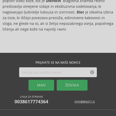
popoln videz kože, kot je
Diorskin
. Blagovna znamka redno
predstavlja omejene izdaje in ekskluzivna sodelovanja, ki
nagovarjajo ljubitelje luksuza in izvirnosti.
Dior
je idealna izbira
za tiste, ki iščejo povezavo prestiža, edinstvene kakovosti in
sloga, ne glede na to, ali si želijo nepozabnega vonja, popolnega
ličenja ali nege kože na najvišji ravni.
PRIJAVITE SE NA NAŠE NOVICE
MAN
ŽENSKA
LINIJA ZA STRANKE
0038617774364
INFO@BRASTY.SI