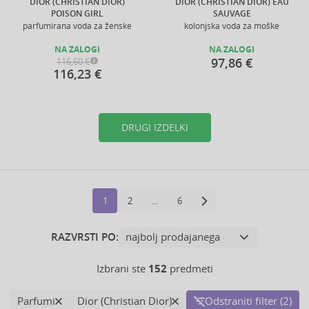
DIOR (CHRISTIAN DIOR)
DIOR (CHRISTIAN DIOR) EAU
POISON GIRL
SAUVAGE
parfumirana voda za ženske
kolonjska voda za moške
NA ZALOGI
NA ZALOGI
97,86 €
116,60 €
116,23 €
DRUGI IZDELKI
1
2
…
6
RAZVRSTI PO:
Izbrani ste
152
predmeti
Parfumi
Dior (Christian Dior)
Odstraniti filter (2)