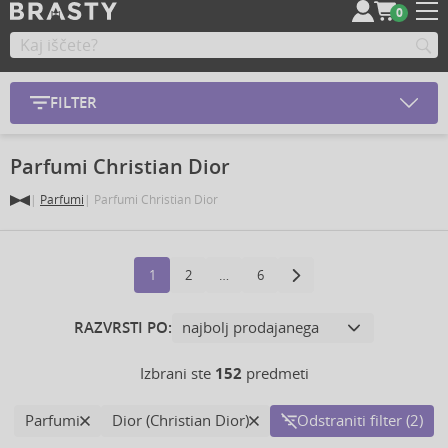
0
FILTER
Parfumi Christian Dior
Parfumi
Parfumi Christian Dior
1
2
…
6
RAZVRSTI PO:
Izbrani ste
152
predmeti
Parfumi
Dior (Christian Dior)
Odstraniti filter (2)