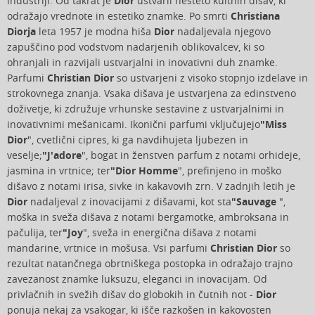
industriji. Od takrat je
Dior
ustvaril nešteto kultnih dišav, ki
odražajo vrednote in estetiko znamke. Po smrti
Christiana
Diorja
leta 1957 je modna hiša
Dior
nadaljevala njegovo
zapuščino pod vodstvom nadarjenih oblikovalcev, ki so
ohranjali in razvijali ustvarjalni in inovativni duh znamke.
Parfumi
Christian Dior
so ustvarjeni z visoko stopnjo izdelave in
strokovnega znanja. Vsaka dišava je ustvarjena za edinstveno
doživetje, ki združuje vrhunske sestavine z ustvarjalnimi in
inovativnimi mešanicami. Ikonični parfumi vključujejo
"Miss
Dior
", cvetlični cipres, ki ga navdihujeta ljubezen in
veselje;
"J'adore
", bogat in ženstven parfum z notami orhideje,
jasmina in vrtnice; ter
"Dior Homme
", prefinjeno in moško
dišavo z notami irisa, sivke in kakavovih zrn. V zadnjih letih je
Dior
nadaljeval z inovacijami z dišavami, kot sta
"Sauvage
",
moška in sveža dišava z notami bergamotke, ambroksana in
pačulija, ter
"Joy
", sveža in energična dišava z notami
mandarine, vrtnice in mošusa. Vsi parfumi
Christian Dior
so
rezultat natančnega obrtniškega postopka in odražajo trajno
zavezanost znamke luksuzu, eleganci in inovacijam. Od
privlačnih in svežih dišav do globokih in čutnih not -
Dior
ponuja nekaj za vsakogar, ki išče razkošen in kakovosten