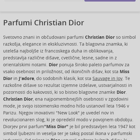
Parfumi Christian Dior
Svetovno znani in občudovani parfumi
Christian Dior
so simbol
razkošja, elegance in ekskluzivnosti. Ta blagovna znamka, ki
uteleša najboljše iz francoskega duha in oblikovanja,
predstavlja različne dišave, cvetlične, lesne, sadne in z
orientalskimi notami.
Dior
ponuja široko paleto parfumov za
vsako osebnost in priložnost, od ikoničnih dišav, kot sta
Miss
Dior
in
J'adore
, do sodobnih klasik, kot sta
Sauvage in Joy
. Te
razkošne dišave so rezultat izjemne izdelave, ustvarjalnosti in
pozornosti do kakovosti, ki so bistvo blagovne znamke
Dior
.
Christian Dior
, ena najpomembnejših osebnosti v zgodovini
mode, je svojo istoimensko modno hišo ustanovil leta 1946 v
Parizu. Njegov inovativni "New Look" je uvedel nov in
revolucionaren slog, ki je opredelil modo v povojnem obdobju.
Diorjev prvi parfum
"Miss Dior"
je bil predstavljen leta 1947 kot
simbol ljubezni in veselja ter je takoj postal ikona v parfumski