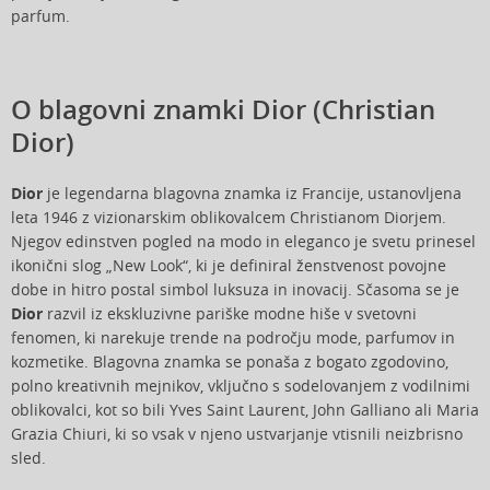
parfum.
O blagovni znamki Dior (Christian
Dior)
Dior
je legendarna blagovna znamka iz Francije, ustanovljena
leta 1946 z vizionarskim oblikovalcem Christianom Diorjem.
Njegov edinstven pogled na modo in eleganco je svetu prinesel
ikonični slog „New Look“, ki je definiral ženstvenost povojne
dobe in hitro postal simbol luksuza in inovacij. Sčasoma se je
Dior
razvil iz ekskluzivne pariške modne hiše v svetovni
fenomen, ki narekuje trende na področju mode, parfumov in
kozmetike. Blagovna znamka se ponaša z bogato zgodovino,
polno kreativnih mejnikov, vključno s sodelovanjem z vodilnimi
oblikovalci, kot so bili Yves Saint Laurent, John Galliano ali Maria
Grazia Chiuri, ki so vsak v njeno ustvarjanje vtisnili neizbrisno
sled.