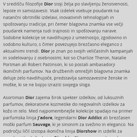
V središču filozofije
Dior
stoji želja po slavljenju ženstvenosti,
lepote in samozavesti. Vsak izdelek vsebuje poudarek na
natančni obrtniški izdelavi, inovativnih tehnologijah in
spoštovanju tradicije, pri čemer blagovna znamka vse večji
poudarek namenja tudi trajnosti in spoštovanju narave.
Sodobne kolekcije se navdihujejo z umetnostjo, zgodovino in
sodobno kulturo, s čimer povezujejo brezčasno eleganco z
aktualnimi trendi.
Dior
je znan po svojih veličastnih kampanjah
in sodelovanju z osebnostmi, kot so Charlize Theron, Natalie
Portman ali Robert Pattinson, ki so postali ambasadorji
ikoničnih parfumov. Na družbenih omrežjih blagovna znamka
deluje zelo navdihujoče, predstavlja samozavestne ženske in
moške, ki se ne bojijo izraziti svojega sloga.
Asortiman
Dior
zajema širok spekter izdelkov, od luksuznih
parfumov, dekorativne kozmetike do negovalnih izdelkov za
kožo in telo. Med najpomembnejše kolekcije spadajo na primer
parfumska linija
J’adore
, legendarni
Dior Addict
ali brezčasen
moški parfum
Sauvage
, ki je sinonim za svežino in eleganco. Na
področju ličil izstopa ikonična linija
Diorshow
in izdelki za