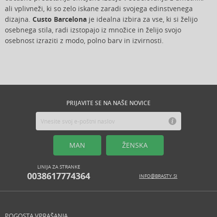
ali vplivneži, ki so zelo iskane zaradi svojega edinstvenega
dizajna.
Custo Barcelona
je idealna izbira za vse, ki si želijo
osebnega stila, radi izstopajo iz množice in želijo svojo
osebnost izraziti z modo, polno barv in izvirnosti.
PRIJAVITE SE NA NAŠE NOVICE
MAN
ŽENSKA
LINIJA ZA STRANKE
0038617774364
INFO@BRASTY.SI
POGOSTA VPRAŠANJA