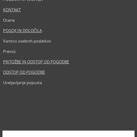
KONTAKT
Ocene
POGOJI IN DOLOČILA
Varstvo osebnih podatkov
Prevoz
PRITOŽBE IN ODSTOP OD POGODBE
ODSTOP OD POGODBE
Uveljavljanje popusta
Revija
Iščemo blogerje
Partnerski program
Prosta delovna mesta
Zemljevid strani