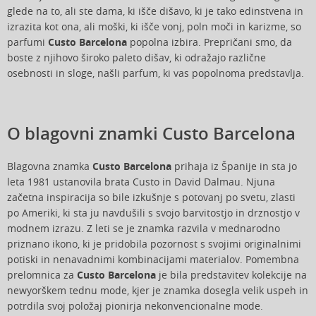
glede na to, ali ste dama, ki išče dišavo, ki je tako edinstvena in
izrazita kot ona, ali moški, ki išče vonj, poln moči in karizme, so
parfumi
Custo Barcelona
popolna izbira. Prepričani smo, da
boste z njihovo široko paleto dišav, ki odražajo različne
osebnosti in sloge, našli parfum, ki vas popolnoma predstavlja.
O blagovni znamki Custo Barcelona
Blagovna znamka
Custo Barcelona
prihaja iz Španije in sta jo
leta 1981 ustanovila brata Custo in David Dalmau. Njuna
začetna inspiracija so bile izkušnje s potovanj po svetu, zlasti
po Ameriki, ki sta ju navdušili s svojo barvitostjo in drznostjo v
modnem izrazu. Z leti se je znamka razvila v mednarodno
priznano ikono, ki je pridobila pozornost s svojimi originalnimi
potiski in nenavadnimi kombinacijami materialov. Pomembna
prelomnica za
Custo Barcelona
je bila predstavitev kolekcije na
newyorškem tednu mode, kjer je znamka dosegla velik uspeh in
potrdila svoj položaj pionirja nekonvencionalne mode.