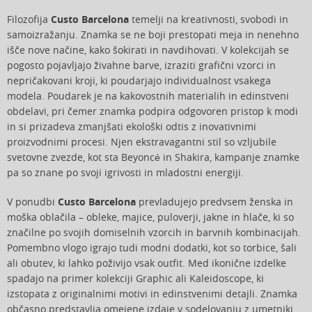
Filozofija
Custo Barcelona
temelji na kreativnosti, svobodi in
samoizražanju. Znamka se ne boji prestopati meja in nenehno
išče nove načine, kako šokirati in navdihovati. V kolekcijah se
pogosto pojavljajo živahne barve, izraziti grafični vzorci in
nepričakovani kroji, ki poudarjajo individualnost vsakega
modela. Poudarek je na kakovostnih materialih in edinstveni
obdelavi, pri čemer znamka podpira odgovoren pristop k modi
in si prizadeva zmanjšati ekološki odtis z inovativnimi
proizvodnimi procesi. Njen ekstravagantni stil so vzljubile
svetovne zvezde, kot sta Beyoncé in Shakira, kampanje znamke
pa so znane po svoji igrivosti in mladostni energiji.
V ponudbi
Custo Barcelona
prevladujejo predvsem ženska in
moška oblačila – obleke, majice, puloverji, jakne in hlače, ki so
značilne po svojih domiselnih vzorcih in barvnih kombinacijah.
Pomembno vlogo igrajo tudi modni dodatki, kot so torbice, šali
ali obutev, ki lahko poživijo vsak outfit. Med ikonične izdelke
spadajo na primer kolekciji Graphic ali Kaleidoscope, ki
izstopata z originalnimi motivi in edinstvenimi detajli. Znamka
občasno predstavlja omejene izdaje v sodelovanju z umetniki