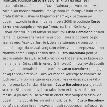
kolekcije. Podjetje
Custo Barcelona, ki
sta ga leta 1981
ustanovila brata Custod in David Dalmau, je svojo pot sprva
začelo kot modna znamka. Pod vplivom kalifornijske kulture sta
brata Dalmau ustvarila blagovno znamko, ki je znana po
bogatih vzorcih in drznih barvah. Leta 2008 je podjetje
Custo
Barcelona
vstopilo v svet parfumov, da bi razširilo svojo
ustvarjalno vizijo. Od takrat so parfumi
Custo Barcelona
postali
temelj blagovne znamke in si pridobili zveste oboževalce po
vsem svetu. Vsak
parfum
je izdelan z izjemno skrbnostjo in
natančnostjo, da je vsak vonj tako edinstven in prepoznaven kot
znamka sama. Linija ženskih dišav
Custo Barcelona
ponuja
široko paleto dišav, ki so tako raznolike kot ženske, za katere so
namenjene. Od svežih in energičnih cvetličnih vonjev do čutnih
in bogatih orientalskih not - parfumi
Custo Barcelona
ponujajo
nekaj za vsako žensko. Tako kot modne kolekcije te znamke so
tudi parfumi polni sloga in osebnosti, vsaka dišava pa je tako
edinstvena kot ženska, ki jo nosi.
Custo Barcelona
ponuja tudi
vrsto moških parfumov, ki so tako drzni in karizmatični kot
moški, ki jih nosijo. Od svežih in energičnih vonjev citrusov do
bogatih in globokih lesnih not - moški parfumi
Custo Barcelona
odražajo močan in samozavesten duh sodobnega moškega. Ne