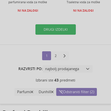
parfumirana voda za moške
Toaletna voda za moške
NI NA ZALOGI
NI NA ZALOGI
DRUGI IZDELKI
1
2
RAZVRSTI PO:
Izbrani ste
43
predmeti
Parfumi
Dunhill
Odstraniti filter (2)