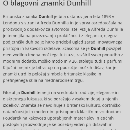
O blagovni znamki Dunhill
Britanska znamka
Dunhill
je bila ustanovljena leta 1893 v
Londonu s strani Alfreda Dunhilla in je sprva osredotočala na
proizvodnjo dodatkov za avtomobiliste. Vizija Alfreda Dunhilla
je temeljila na povezovanju praktičnosti z eleganco, njegov
podjetniški duh pa je hitro pridobil ugled zaradi inovativnega
pristopa in kakovosti izdelave. Sčasoma se je
Dunhill
povzpel
med vodilna imena moškega luksuza, razširil svojo ponudbo z
modnimi dodatki, moško modo in v 20. stoletju tudi s parfumi.
Ključni mejnik je bil vstop na področje moških dišav, kar je
znamki utrdilo položaj simbola britanske klasike in
prefinjenega stila na mednarodnem trgu.
Filozofija
Dunhill
temelji na vrednotah tradicije, elegance in
diskretnega luksuza, ki se odražajo v vsakem detajlu njenih
izdelkov. Znamka se navdihuje z britansko kulturo, obrtniško
natančnostjo in modernim pristopom k klasičnim vrednotam.
Poudarek na kakovosti uporabljenih materialov in etičnih
postopkih proizvodnje je še posebej viden pri dišavah in