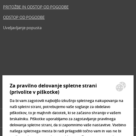
PRITOŽBE IN ODSTOP OD POGODBE
ODSTOP OD POGODBE
Uveljavljanje popusta
Revija
Iščemo blogerje
Partnerski program
Prosta delovna mesta
Zemljevid strani
Za pravilno delovanje spletne strani
Znamke, ki se prodajajo
(privolite v piškotke)
Da bi vam zagotovili najboljšo izkušnjo spletnega nakupovanja na
naši spletni strani, potrebujemo vaše soglasje za obdelavo
piškotkov, to je majhnih datotek, ki se začasno shranijo v vašem
brskalniku. Piškotke uporabljamo za zagotavljanje pravilnega
delovanja spletne strani, da si zapomnimo vaše nastavitve. Vsebino
našega spletnega mesta bi radi prilagodili točno vam in vas ne bi