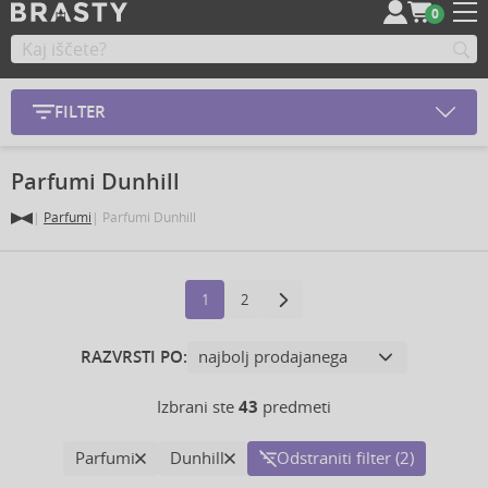
0
FILTER
Parfumi Dunhill
Parfumi
Parfumi Dunhill
1
2
RAZVRSTI PO:
Izbrani ste
43
predmeti
Parfumi
Dunhill
Odstraniti filter (2)