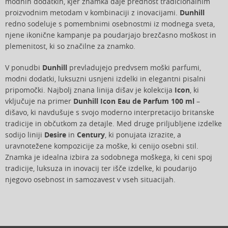
modnih dodatkih, kjer znamka daje prednost tradicionalnim
proizvodnim metodam v kombinaciji z inovacijami.
Dunhill
redno sodeluje s pomembnimi osebnostmi iz modnega sveta,
njene ikonične kampanje pa poudarjajo brezčasno moškost in
plemenitost, ki so značilne za znamko.
V ponudbi
Dunhill
prevladujejo predvsem moški parfumi,
modni dodatki, luksuzni usnjeni izdelki in elegantni pisalni
pripomočki. Najbolj znana linija dišav je kolekcija
Icon
, ki
vključuje na primer
Dunhill Icon Eau de Parfum 100 ml
–
dišavo, ki navdušuje s svojo moderno interpretacijo britanske
tradicije in občutkom za detajle. Med druge priljubljene izdelke
sodijo liniji
Desire
in
Century
, ki ponujata izrazite, a
uravnotežene kompozicije za moške, ki cenijo osebni stil.
Znamka je idealna izbira za sodobnega moškega, ki ceni spoj
tradicije, luksuza in inovacij ter išče izdelke, ki poudarijo
njegovo osebnost in samozavest v vseh situacijah.