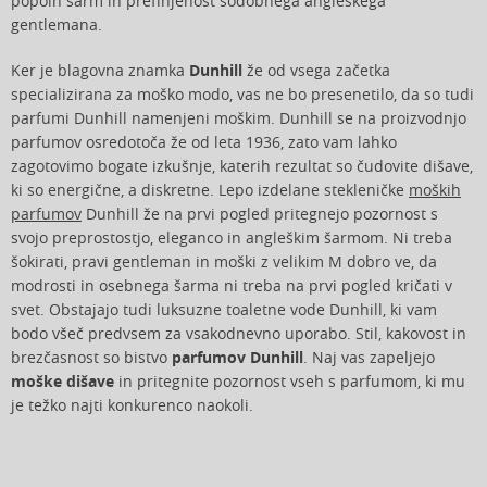
popoln šarm in prefinjenost sodobnega angleškega
gentlemana.
Ker je blagovna znamka
Dunhill
že od vsega začetka
specializirana za moško modo, vas ne bo presenetilo, da so tudi
parfumi Dunhill namenjeni moškim. Dunhill se na proizvodnjo
parfumov osredotoča že od leta 1936, zato vam lahko
zagotovimo bogate izkušnje, katerih rezultat so čudovite dišave,
ki so energične, a diskretne. Lepo izdelane stekleničke
moških
parfumov
Dunhill že na prvi pogled pritegnejo pozornost s
svojo preprostostjo, eleganco in angleškim šarmom. Ni treba
šokirati, pravi gentleman in moški z velikim M dobro ve, da
modrosti in osebnega šarma ni treba na prvi pogled kričati v
svet. Obstajajo tudi luksuzne toaletne vode Dunhill, ki vam
bodo všeč predvsem za vsakodnevno uporabo. Stil, kakovost in
brezčasnost so bistvo
parfumov Dunhill
. Naj vas zapeljejo
moške dišave
in pritegnite pozornost vseh s parfumom, ki mu
je težko najti konkurenco naokoli.