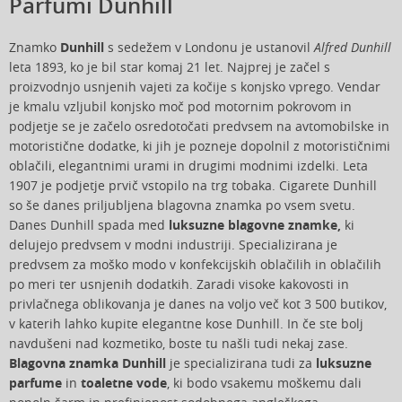
Parfumi Dunhill
Znamko
Dunhill
s sedežem v Londonu je ustanovil
Alfred Dunhill
leta 1893, ko je bil star komaj 21 let. Najprej je začel s
proizvodnjo usnjenih vajeti za kočije s konjsko vprego. Vendar
je kmalu vzljubil konjsko moč pod motornim pokrovom in
podjetje se je začelo osredotočati predvsem na avtomobilske in
motoristične dodatke, ki jih je pozneje dopolnil z motorističnimi
oblačili, elegantnimi urami in drugimi modnimi izdelki. Leta
1907 je podjetje prvič vstopilo na trg tobaka. Cigarete Dunhill
so še danes priljubljena blagovna znamka po vsem svetu.
Danes Dunhill spada med
luksuzne blagovne znamke,
ki
delujejo predvsem v modni industriji. Specializirana je
predvsem za moško modo v konfekcijskih oblačilih in oblačilih
po meri ter usnjenih dodatkih. Zaradi visoke kakovosti in
privlačnega oblikovanja je danes na voljo več kot 3 500 butikov,
v katerih lahko kupite elegantne kose Dunhill. In če ste bolj
navdušeni nad kozmetiko, boste tu našli tudi nekaj zase.
Blagovna znamka Dunhill
je specializirana tudi za
luksuzne
parfume
in
toaletne vode
, ki bodo vsakemu moškemu dali