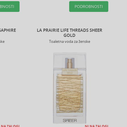
BNOSTI
PODROBNOSTI
 SAPHIRE
LA PRAIRIE LIFE THREADS SHEER
GOLD
ske
Toaletna voda za ženske
 NA ZALOGI
NI NA ZALOGI