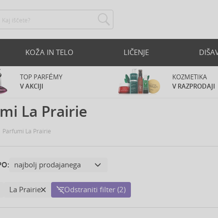
KOŽA IN TELO
LIČENJE
DIŠA
TOP PARFÉMY
KOZMETIKA
V AKCIJI
V RAZPRODAJI
mi La Prairie
Parfumi La Prairie
PO:
La Prairie
Odstraniti filter (2)