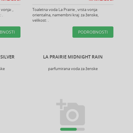
vonja: ,
Toaletna voda La Prairie , vrsta vonja:
 .
orientalna, namembni kraj: za ženske,
velikost: .
BNOSTI
PODROBNOSTI
 SILVER
LA PRAIRIE MIDNIGHT RAIN
ske
parfumirana voda za ženske