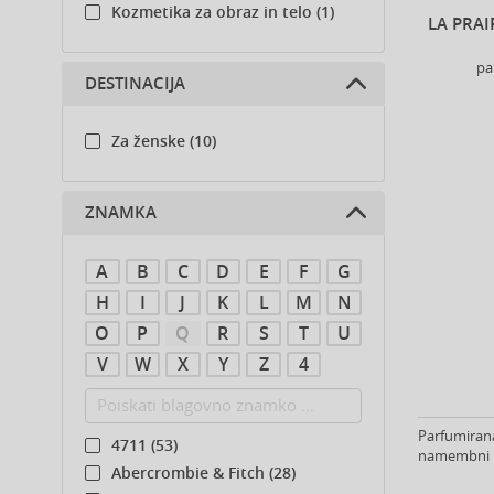
Kozmetika za obraz in telo (1)
LA PRAI
pa
DESTINACIJA
Za ženske (10)
ZNAMKA
A
B
C
D
E
F
G
H
I
J
K
L
M
N
O
P
Q
R
S
T
U
V
W
X
Y
Z
4
Parfumirana 
4711 (53)
namembni kr
Abercrombie & Fitch (28)