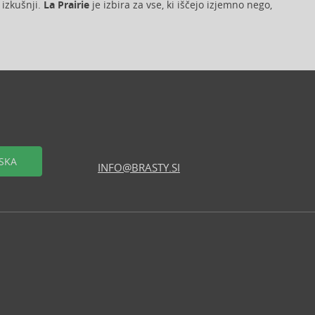
 izkušnji.
La Prairie
je izbira za vse, ki iščejo izjemno nego,
SKA
INFO@BRASTY.SI
logerje
ski program