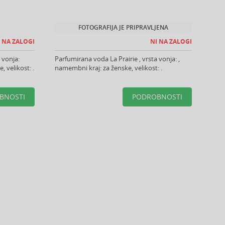
FOTOGRAFIJA JE PRIPRAVLJENA
 NA ZALOGI
NI NA ZALOGI
 vonja:
Parfumirana voda La Prairie , vrsta vonja: ,
 velikost: .
namembni kraj: za ženske, velikost: .
BNOSTI
PODROBNOSTI