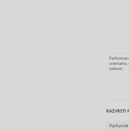
Beverly Hills Polo Club (11)
Beyonce (21)
Bijan (3)
Bill Blass (4)
Billie Eilish (6)
Biotherm (4)
Blumarine (4)
Bob Mackie (2)
Parfumirana
Bond No. 9 (82)
orientalna,
Bottega Veneta (21)
velikost: .
Boucheron (38)
Bourjois (12)
Britney Spears (40)
Bruno Banani (75)
Brut (1)
RAZVRSTI 
Bugatti (4)
Burberry (90)
Parfumi
Bvlgari (126)