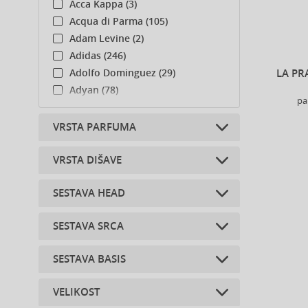
Acca Kappa (3)
Acqua di Parma (105)
Adam Levine (2)
Adidas (246)
LA PR
Adolfo Dominguez (29)
Adyan (78)
pa
Afnan (85)
Agent Provocateur (13)
VRSTA PARFUMA
Aigner (42)
Ajmal (166)
VRSTA DIŠAVE
Parfumirana voda (8)
Al Haramain (183)
Toaletne vode (2)
SESTAVA HEAD
Al Wataniah (79)
cvetlična (1)
Alberta Ferretti (1)
orientalna (5)
SESTAVA SRCA
Alexander McQueen (2)
angelika (1)
Alexandre.J (32)
bergamotka (3)
SESTAVA BASIS
Alfred Sung (7)
bela lilija (1)
citrusi (1)
Alyssa Ashley (48)
gardenija (1)
kitajska sliva (1)
VELIKOST
ambra (3)
Amouage (77)
iris (1)
frezija (2)