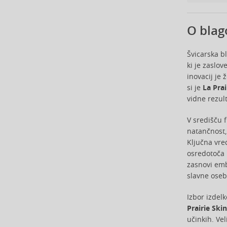
Byblos (12)
Byredo (42)
O blag
Cacharel (42)
Cadillac (3)
Švicarska 
Caesars (1)
ki je zaslo
Calvin Klein (180)
inovacij je
Camara (33)
si je
La Prai
Caramelo (1)
vidne rezult
Carner Barcelona (1)
V središču f
Carolina Herrera (137)
natančnost,
Caron (15)
Ključna vre
Carrera (11)
osredotoča 
Cartier (62)
zasnovi emb
Carven (6)
slavne oseb
Caudalie (3)
Izbor izdel
Celine Dion (12)
Prairie Ski
Cerruti (23)
učinkih. Vel
Chanel (134)