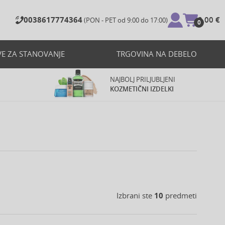
0038617774364
0,00 €
(PON - PET od 9:00 do 17:00)
0
VE ZA STANOVANJE
TRGOVINA NA DEBELO
NAJBOLJ PRILJUBLJENI
KOZMETIČNI IZDELKI
Izbrani ste
10
predmeti