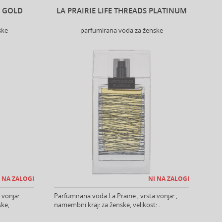
S GOLD
LA PRAIRIE LIFE THREADS PLATINUM
ske
parfumirana voda za ženske
 NA ZALOGI
NI NA ZALOGI
 vonja:
Parfumirana voda La Prairie , vrsta vonja: ,
ske,
namembni kraj: za ženske, velikost: .