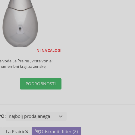
NI NA ZALOGI
 voda La Prairie , vrsta vonja:
 namembni kraj: za ženske,
PODROBNOSTI
PO:
La Prairie
Odstraniti filter (2)