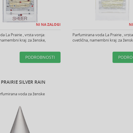
NI NA ZALOGI
NI
a La Prairie , vrsta vonja:
Parfumirana voda La Prairie , vrsta
 namembni kraj: za ženske,
cvetlična, namembni kraj: za ženske,
PODROBNOSTI
PODRO
 PRAIRIE SILVER RAIN
rfumirana voda za ženske