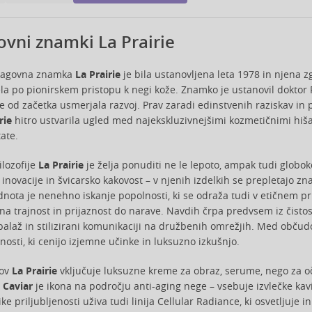
ovni znamki La Prairie
blagovna znamka
La Prairie
je bila ustanovljena leta 1978 in njena z
vela po pionirskem pristopu k negi kože. Znamko je ustanovil doktor 
 že od začetka usmerjala razvoj. Prav zaradi edinstvenih raziskav 
rie
hitro ustvarila ugled med najekskluzivnejšimi kozmetičnimi hiš
ate.
ilozofije
La Prairie
je želja ponuditi ne le lepoto, ampak tudi glob
 inovacije in švicarsko kakovost – v njenih izdelkih se prepletajo 
dnota je nenehno iskanje popolnosti, ki se odraža tudi v etičnem pri
na trajnost in prijaznost do narave. Navdih črpa predvsem iz čistost
alaž in stilizirani komunikaciji na družbenih omrežjih. Med občud
nosti, ki cenijo izjemne učinke in luksuzno izkušnjo.
kov
La Prairie
vključuje luksuzne kreme za obraz, serume, nego za oč
n Caviar
je ikona na področju anti-aging nege – vsebuje izvlečke kavi
ike priljubljenosti uživa tudi linija Cellular Radiance, ki osvetljuj