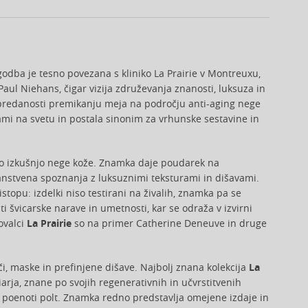
godba je tesno povezana s kliniko La Prairie v Montreuxu,
Paul Niehans, čigar vizija združevanja znanosti, luksuza in
in predanosti premikanju meja na področju anti-aging nege
ami na svetu in postala sinonim za vrhunske sestavine in
oko izkušnjo nege kože. Znamka daje poudarek na
znanstvena spoznanja z luksuznimi teksturami in dišavami.
stopu: izdelki niso testirani na živalih, znamka pa se
i švicarske narave in umetnosti, kar se odraža v izvirni
ovalci
La Prairie
so na primer Catherine Deneuve in druge
i, maske in prefinjene dišave. Najbolj znana kolekcija
La
arja, znane po svojih regenerativnih in učvrstitvenih
e in poenoti polt. Znamka redno predstavlja omejene izdaje in