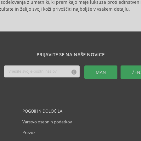
 sodelovanja z umetniki, ki premikajo meje luksuza proti edinstveni
ultate in želijo svoji koži privoščiti najboljše v vsakem detajlu.
PRIJAVITE SE NA NAŠE NOVICE
MAN
ŽEN
POGOJI IN DOLOČILA
Revija
Varstvo osebnih podatkov
Iščemo b
Prevoz
Partner