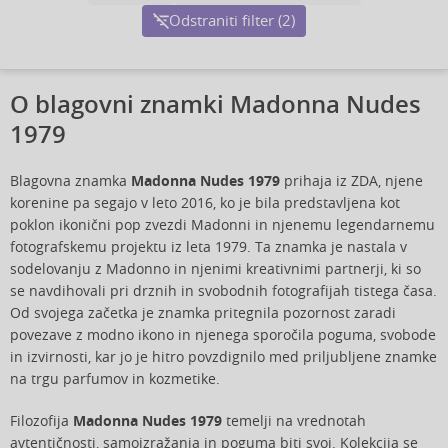
Odstraniti filter (2)
O blagovni znamki Madonna Nudes
1979
Blagovna znamka
Madonna Nudes 1979
prihaja iz ZDA, njene
korenine pa segajo v leto 2016, ko je bila predstavljena kot
poklon ikonični pop zvezdi Madonni in njenemu legendarnemu
fotografskemu projektu iz leta 1979. Ta znamka je nastala v
sodelovanju z Madonno in njenimi kreativnimi partnerji, ki so
se navdihovali pri drznih in svobodnih fotografijah tistega časa.
Od svojega začetka je znamka pritegnila pozornost zaradi
povezave z modno ikono in njenega sporočila poguma, svobode
in izvirnosti, kar jo je hitro povzdignilo med priljubljene znamke
na trgu parfumov in kozmetike.
Filozofija
Madonna Nudes 1979
temelji na vrednotah
avtentičnosti, samoizražanja in poguma biti svoj. Kolekcija se