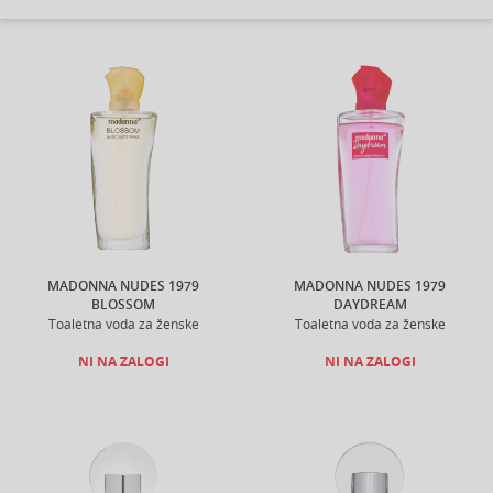
MADONNA NUDES 1979
MADONNA NUDES 1979
BLOSSOM
DAYDREAM
Toaletna voda za ženske
Toaletna voda za ženske
NI NA ZALOGI
NI NA ZALOGI