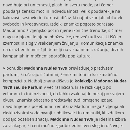
navdihuje pri umetnosti, glasbi in svetu mode, pri čemer
poudarja žensko moč in individualnost. Velik poudarek je na
kakovosti sestavin in čutnosti dišav, ki naj bi vzbujale občutek
svobode in kreativnosti. Izdelki znamke pogosto odražajo
Madonnino življenjsko pot in njene ikonične trenutke, s čimer
nagovarjajo ne le njene oboževalce, temveč tudi vse, ki iščejo
izvirnost in slog v vsakdanjem življenju. Komunikacija znamke
na družbenih omrežjih temelji na vizualnem izražanju, drznih
kampanjah in močnem sporočilu pop kulture.
V ponudbi
Madonna Nudes 1979
prevladujejo predvsem
parfumi, ki očarajo s čutnimi, ženskimi toni in karizmatično
kompozicijo. Najbolj znana dišava je
kolekcija Madonna Nudes
1979 Eau de Parfum
v več različicah, ki se razlikujejo po
volumnu in intenzivnosti, da lahko vsak najde nekaj po svojem
okusu. Znamka občasno predstavlja tudi omejene izdaje,
navdihnjene s posebnimi trenutki iz Madonninega življenja ali
ekskluzivnimi sodelovanji z oblikovalci in umetniki, ki izdelkom
dodajo poseben značaj.
Madonna Nudes 1979
je idealna izbira
za vsakogar, ki ceni močno zgodbo, edinstven slog in dišavo, ki