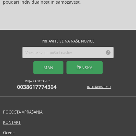
poudari individualnost in samozavest.
PRIJAVITE SE NA NAŠE NOVICE
MAN
ŽENSKA
LINIJA ZA STRANKE
0038617774364
INFO@BRASTY.SI
POGOSTA VPRAŠANJA
KONTAKT
Ocene