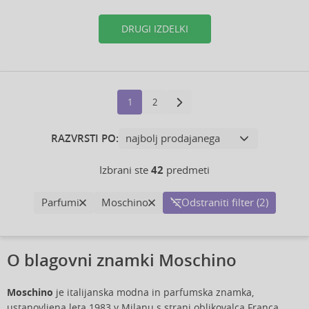
DRUGI IZDELKI
1
2
RAZVRSTI PO:
Izbrani ste
42
predmeti
Parfumi
Moschino
Odstraniti filter (2)
O blagovni znamki Moschino
Moschino
je italijanska modna in parfumska znamka,
ustanovljena leta 1983 v Milanu s strani oblikovalca Franca