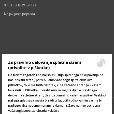
ODSTOP OD POGODBE
Uveljavljanje popusta
Revija
Iščemo blogerje
Partnerski program
Prosta delovna mesta
Zemljevid strani
Za pravilno delovanje spletne strani
Znamke, ki se prodajajo
(privolite v piškotke)
Da bi vam zagotovili najboljšo izkušnjo spletnega nakupovanja na
naši spletni strani, potrebujemo vaše soglasje za obdelavo
piškotkov, to je majhnih datotek, ki se začasno shranijo v vašem
brskalniku. Piškotke uporabljamo za zagotavljanje pravilnega
delovanja spletne strani, da si zapomnimo vaše nastavitve. Vsebino
našega spletnega mesta bi radi prilagodili točno vam in vas ne bi
nadlegovali z nepomembnimi reklamami. Zato nam je potrebna
vaša suglasnost za obradu kolačića