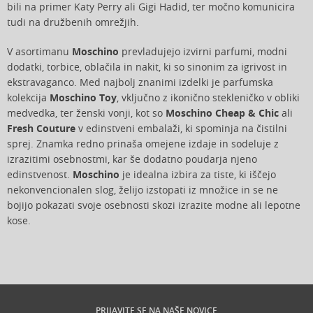
bili na primer Katy Perry ali Gigi Hadid, ter močno komunicira
tudi na družbenih omrežjih.
V asortimanu
Moschino
prevladujejo izvirni parfumi, modni
dodatki, torbice, oblačila in nakit, ki so sinonim za igrivost in
ekstravaganco. Med najbolj znanimi izdelki je parfumska
kolekcija
Moschino Toy
, vključno z ikonično stekleničko v obliki
medvedka, ter ženski vonji, kot so
Moschino Cheap & Chic
ali
Fresh Couture
v edinstveni embalaži, ki spominja na čistilni
sprej. Znamka redno prinaša omejene izdaje in sodeluje z
izrazitimi osebnostmi, kar še dodatno poudarja njeno
edinstvenost.
Moschino
je idealna izbira za tiste, ki iščejo
nekonvencionalen slog, želijo izstopati iz množice in se ne
bojijo pokazati svoje osebnosti skozi izrazite modne ali lepotne
kose.
PRIJAVITE SE NA NAŠE NOVICE