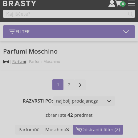
0
FILTER
Parfumi Moschino
Parfumi
Parfumi Moschino
1
2
RAZVRSTI PO:
Izbrani ste
42
predmeti
Parfumi
Moschino
Odstraniti filter (2)