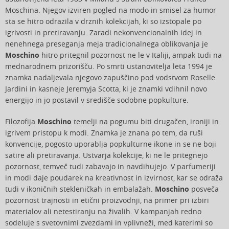
Moschina. Njegov izviren pogled na modo in smisel za humor
sta se hitro odrazila v drznih kolekcijah, ki so izstopale po
igrivosti in pretiravanju. Zaradi nekonvencionalnih idej in
nenehnega preseganja meja tradicionalnega oblikovanja je
Moschino
hitro pritegnil pozornost ne le v Italiji, ampak tudi na
mednarodnem prizorišču. Po smrti ustanovitelja leta 1994 je
znamka nadaljevala njegovo zapuščino pod vodstvom Roselle
Jardini in kasneje Jeremyja Scotta, ki je znamki vdihnil novo
energijo in jo postavil v središče sodobne popkulture.
Filozofija
Moschino
temelji na pogumu biti drugačen, ironiji in
igrivem pristopu k modi. Znamka je znana po tem, da ruši
konvencije, pogosto uporablja popkulturne ikone in se ne boji
satire ali pretiravanja. Ustvarja kolekcije, ki ne le pritegnejo
pozornost, temveč tudi zabavajo in navdihujejo. V parfumeriji
in modi daje poudarek na kreativnost in izvirnost, kar se odraža
tudi v ikoničnih stekleničkah in embalažah.
Moschino
posveča
pozornost trajnosti in etični proizvodnji, na primer pri izbiri
materialov ali netestiranju na živalih. V kampanjah redno
sodeluje s svetovnimi zvezdami in vplivneži, med katerimi so