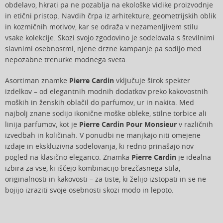
obdelavo, hkrati pa ne pozablja na ekološke vidike proizvodnje
in etični pristop. Navdih črpa iz arhitekture, geometrijskih oblik
in kozmičnih motivov, kar se odraža v nezamenljivem stilu
vsake kolekcije. Skozi svojo zgodovino je sodelovala s številnimi
slavnimi osebnostmi, njene drzne kampanje pa sodijo med
nepozabne trenutke modnega sveta.
Asortiman znamke
Pierre Cardin
vključuje širok spekter
izdelkov – od elegantnih modnih dodatkov preko kakovostnih
moških in ženskih oblačil do parfumov, ur in nakita. Med
najbolj znane sodijo ikonične moške obleke, stilne torbice ali
linija parfumov, kot je
Pierre Cardin Pour Monsieur
v različnih
izvedbah in količinah. V ponudbi ne manjkajo niti omejene
izdaje in ekskluzivna sodelovanja, ki redno prinašajo nov
pogled na klasično eleganco. Znamka
Pierre Cardin
je idealna
izbira za vse, ki iščejo kombinacijo brezčasnega stila,
originalnosti in kakovosti – za tiste, ki želijo izstopati in se ne
bojijo izraziti svoje osebnosti skozi modo in lepoto.