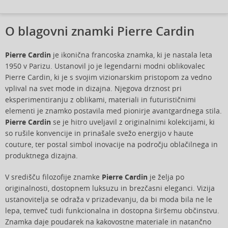
O blagovni znamki Pierre Cardin
Pierre Cardin
je ikonična francoska znamka, ki je nastala leta
1950 v Parizu. Ustanovil jo je legendarni modni oblikovalec
Pierre Cardin, ki je s svojim vizionarskim pristopom za vedno
vplival na svet mode in dizajna. Njegova drznost pri
eksperimentiranju z oblikami, materiali in futurističnimi
elementi je znamko postavila med pionirje avantgardnega stila.
Pierre Cardin
se je hitro uveljavil z originalnimi kolekcijami, ki
so rušile konvencije in prinašale svežo energijo v haute
couture, ter postal simbol inovacije na področju oblačilnega in
produktnega dizajna.
V središču filozofije znamke
Pierre Cardin
je želja po
originalnosti, dostopnem luksuzu in brezčasni eleganci. Vizija
ustanovitelja se odraža v prizadevanju, da bi moda bila ne le
lepa, temveč tudi funkcionalna in dostopna širšemu občinstvu.
Znamka daje poudarek na kakovostne materiale in natančno