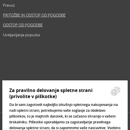
Prevoz
PRITOŽBE IN ODSTOP OD POGODBE
ODSTOP OD POGODBE
Uveljavljanje popusta
Revija
Iščemo blogerje
Partnerski program
Prosta delovna mesta
Zemljevid strani
Za pravilno delovanje spletne strani
Znamke, ki se prodajajo
(privolite v piškotke)
Da bi vam zagotovili najboljšo izkušnjo spletnega nakupovanja na
naši spletni strani, potrebujemo vaše soglasje za obdelavo
piškotkov, to je majhnih datotek, ki se začasno shranijo v vašem
brskalniku. Piškotke uporabljamo za zagotavljanje pravilnega
delovanja spletne strani, da si zapomnimo vaše nastavitve. Vsebino