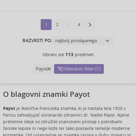
1
2
…
4
RAZVRSTI PO:
Izbrani ste
113
predmeti
Payot
Odstraniti filter (1)
O blagovni znamki Payot
Payot
je ikonična francoska znamka, ki je nastala leta 1920 v
Parizu zahvaljujoč vizionarski zdravnici dr. Nadie Payot. Njene
prelomne ideje so združile znanstveni pristop s potrebami
ženske lepote in nege kože ter tako postavile temelje moderne
kozmetike. Od ustanovitve se znamka razvija v duhu inovacij in