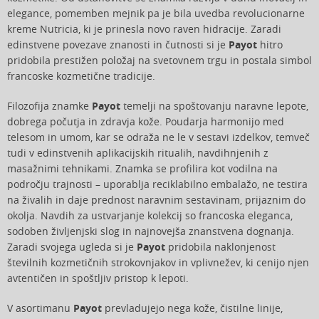
elegance, pomemben mejnik pa je bila uvedba revolucionarne
kreme Nutricia, ki je prinesla novo raven hidracije. Zaradi
edinstvene povezave znanosti in čutnosti si je
Payot
hitro
pridobila prestižen položaj na svetovnem trgu in postala simbol
francoske kozmetične tradicije.
Filozofija znamke
Payot
temelji na spoštovanju naravne lepote,
dobrega počutja in zdravja kože. Poudarja harmonijo med
telesom in umom, kar se odraža ne le v sestavi izdelkov, temveč
tudi v edinstvenih aplikacijskih ritualih, navdihnjenih z
masažnimi tehnikami. Znamka se profilira kot vodilna na
področju trajnosti – uporablja reciklabilno embalažo, ne testira
na živalih in daje prednost naravnim sestavinam, prijaznim do
okolja. Navdih za ustvarjanje kolekcij so francoska eleganca,
sodoben življenjski slog in najnovejša znanstvena dognanja.
Zaradi svojega ugleda si je
Payot
pridobila naklonjenost
številnih kozmetičnih strokovnjakov in vplivnežev, ki cenijo njen
avtentičen in spoštljiv pristop k lepoti.
V asortimanu
Payot
prevladujejo nega kože, čistilne linije,