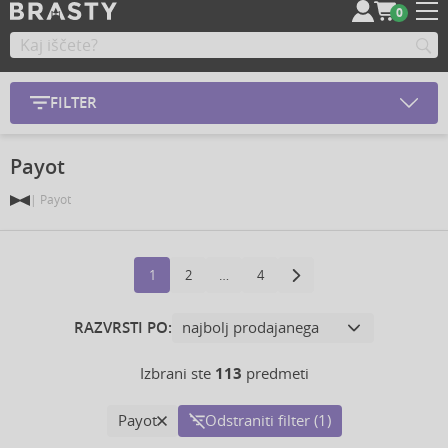
0
FILTER
Payot
Payot
1
2
…
4
RAZVRSTI PO:
Izbrani ste
113
predmeti
Payot
Odstraniti filter (1)