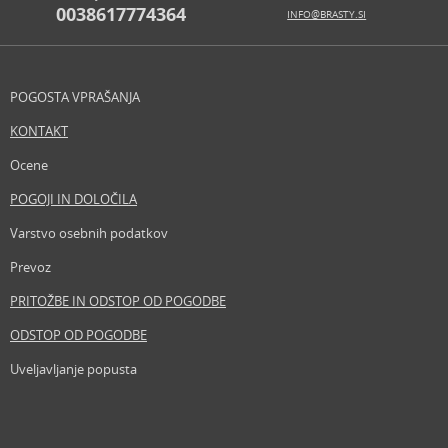
0038617774364
INFO@BRASTY.SI
POGOSTA VPRAŠANJA
KONTAKT
Ocene
POGOJI IN DOLOČILA
Varstvo osebnih podatkov
Prevoz
PRITOŽBE IN ODSTOP OD POGODBE
ODSTOP OD POGODBE
Uveljavljanje popusta
Revija
Iščemo blogerje