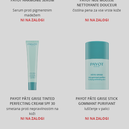
PAYOT HARMONIE SERUM
PAYOT NUE MOUSSE
NETTOYANTE DOUCEUR
Serum proti pigmentnim
čistilna pena za vse vrste kože
madežem
NI NA ZALOGI
NI NA ZALOGI
PAYOT PÂTE GRISE TINTED
PAYOT PÂTE GRISE STICK
PERFECTING CREAM SPF 30
GOMMANT PURIFIANT
smetana proti nepravilnostim na
luščenje v palici
koži
NI NA ZALOGI
NI NA ZALOGI