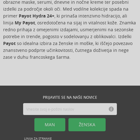
obrazne maske, serumi, dnevne in nočne kreme ter posebni
izdelki za področje okoli oči. Med vodilne kolekcije spada na
primer
Payot Hydra 24+
, ki prinaša intenzivno hidracijo, ali
linija
My Payot
, osredotočena na sijaj in vitalnost kože. Znamka
redno prihaja z omejenimi izdajami, usmerjenimi na sezonske
potrebe in trende, pogosto v sodelovanju z oblikovalci. Izdelki
Payot
so idealna izbira za ženske in moške, ki iščejo povezavo
znanstveno podprte učinkovitosti, čutnega doživetja in nege
zase v duhu francoskega šarma.
PRIJAVITE SE NA NAŠE NOVICE
MAN
ŽENSKA
LINIJA ZA STRANKE