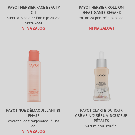
PAYOT HERBIER FACE BEAUTY
PAYOT HERBIER ROLL-ON
OIL
DEFATIGANTE REGARD
stimulativno eterično olje za vse
roll-on za področje okoli oči
vrste kože
NI NA ZALOGI
NI NA ZALOGI
PAYOT NUE DÉMAQUILLANT BI-
PAYOT CLARTÉ DU JOUR
PHASE
CRÈME N°2 SÉRUM DOUCEUR
PÉTALES
dvofazni odstranjevalec ličil na
oči
Serum proti rdečici
NI NA ZALOGI