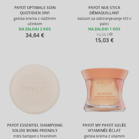
PAYOT OPTIMALE SOIN
PAYOT NUE STICK
QUOTIDIEN 3IN1
DÉMAQUILLANT
gelska krema z vlažilnim
balzam za odstranjevanje ličil v
učinkom
palici
NA ZALOGI 2 KOS
NA ZALOGI 1 KOS
34,64 €
16,36 €
15,03 €
PAYOT ESSENTIEL SHAMPOING
PAYOT MY PAYOT GELÉE
SOLIDE BIOME-FRIENDLY
VITAMINÉE ÉCLAT
trdni šampon s hranilnim
gelska krema z vitamini