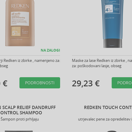
NA ZALOGI
ji Redken iz zbirke , namenjeno za:
Maske za lase Redken iz zbirke , 
obseg
za: poškodovani lasje, obseg
 €
29,23 €
PODROBNOSTI
PODRO
 SCALP RELIEF DANDRUFF
REDKEN TOUCH CONT
CONTROL SHAMPOO
Šampon proti prhljaju
utrjevalec pene za opredelitev