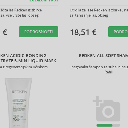
NA ZALOGI 1 KOS
čita las Redken iz zbirke ,
Utrdila za lase Redken iz zbirke ,
a: vse vrste las, obseg
za: tanjšanje las, obseg
 €
18,51 €
PODROBNOSTI
PODRO
KEN ACIDIC BONDING
REDKEN ALL SOFT SH
TRATE 5-MIN LIQUID MASK
a z regeneracijskim učinkom
negovalni šampon za suhe in neu
Refill