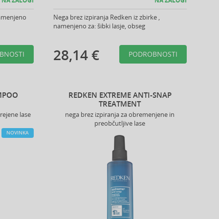
NA ZALOGI
NA ZALOGI
 namenjeno
Nega brez izpiranja Redken iz zbirke ,
namenjeno za: šibki lasje, obseg
28,14 €
BNOSTI
PODROBNOSTI
AMPOO
REDKEN EXTREME ANTI-SNAP
TREATMENT
rejene lase
nega brez izpiranja za obremenjene in
preobčutljive lase
NOVINKA