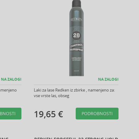
NA ZALOGI
NA ZALOGI
 namenjeno
Laki za lase Redken iz zbirke , namenjeno za:
vse vrste las, obseg
19,65 €
BNOSTI
PODROBNOSTI