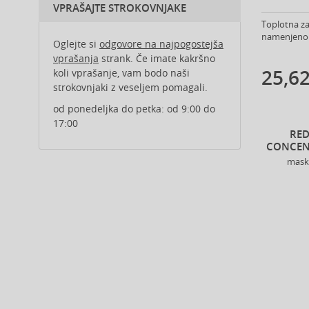
Al Haramain (199)
VPRAŠAJTE STROKOVNJAKE
Al Wataniah (82)
Toplotna zaš
namenjeno z
Alberta Ferretti (1)
Oglejte si
odgovore na najpogostejša
Alcina (156)
vprašanja
strank. Če imate kakršno
25,62
koli vprašanje, vam bodo naši
Alexander McQueen (2)
strokovnjaki z veseljem pomagali.
Alexandre.J (32)
Alfaparf Milano (175)
od ponedeljka do petka: od 9:00 do
17:00
Alfred Sung (7)
RED
Alpecin (3)
CONCEN
Alter Ego (35)
mask
Alterna (148)
Alyssa Ashley (49)
American Crew (81)
Amethyste Professional (1)
Amika (9)
Amouage (77)
Amouroud (1)
Anastasia Beverly Hills (35)