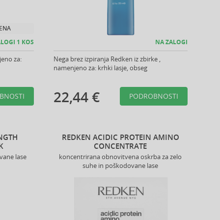
JENA
LOGI 1 KOS
NA ZALOGI
jeno za:
Nega brez izpiranja Redken iz zbirke ,
namenjeno za: krhki lasje, obseg
22,44 €
BNOSTI
PODROBNOSTI
ENGTH
REDKEN ACIDIC PROTEIN AMINO
K
CONCENTRATE
vane lase
koncentrirana obnovitvena oskrba za zelo
suhe in poškodovane lase