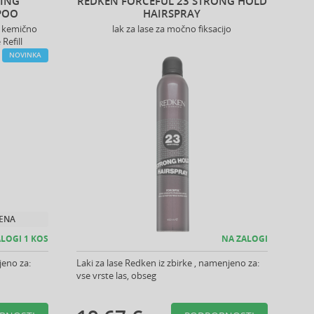
DING
REDKEN FORCEFUL 23 STRONG HOLD
POO
HAIRSPRAY
, kemično
lak za lase za močno fiksacijo
Refill
NOVINKA
JENA
LOGI 1 KOS
NA ZALOGI
jeno za:
Laki za lase Redken iz zbirke , namenjeno za:
vse vrste las, obseg