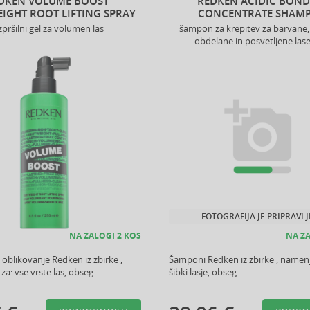
DKEN VOLUME BOOST
REDKEN ACIDIC BON
IGHT ROOT LIFTING SPRAY
CONCENTRATE SHAM
zpršilni gel za volumen las
šampon za krepitev za barvane
obdelane in posvetljene lase 
FOTOGRAFIJA JE PRIPRAVL
NA ZALOGI 2 KOS
NA ZA
 oblikovanje Redken iz zbirke ,
Šamponi Redken iz zbirke , namen
a: vse vrste las, obseg
šibki lasje, obseg