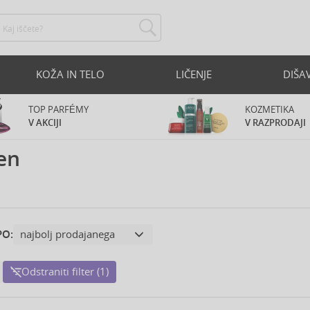
KOŽA IN TELO
LIČENJE
DIŠA
TOP PARFÉMY
KOZMETIKA
V AKCIJI
V RAZPRODAJI
en
PO:
Odstraniti filter (1)