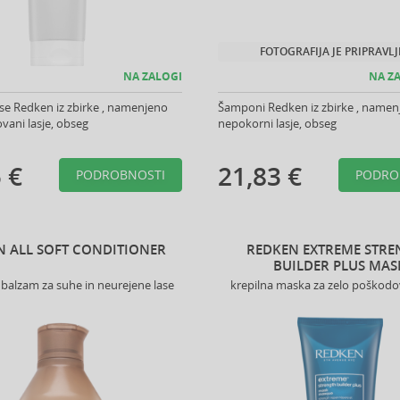
FOTOGRAFIJA JE PRIPRAVL
NA ZALOGI
NA ZA
se Redken iz zbirke , namenjeno
Šamponi Redken iz zbirke , namen
vani lasje, obseg
nepokorni lasje, obseg
 €
21,83 €
PODROBNOSTI
PODRO
N ALL SOFT CONDITIONER
REDKEN EXTREME STR
BUILDER PLUS MAS
 balzam za suhe in neurejene lase
krepilna maska za zelo poškodo