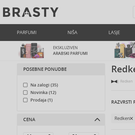
PARFUMI
NIŠA
LASJE
EKSKLUZIVEN
ARABSKI PARFUMI
Redk
POSEBNE PONUDBE
Redken
Na zalogi (35)
Novinka (12)
Prodaja (1)
RAZVRSTI 
Redken
CENA