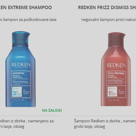
KEN EXTREME SHAMPOO
REDKEN FRIZZ DISMISS 
ni šampon za poškodovane lase
negovalni šampon proti nakod
NA ZALOGI
ken iz zbirke , namenjeno za:
Šamponi Redken iz zbirke , namen
 lasje, obseg
grobi lasje, obseg