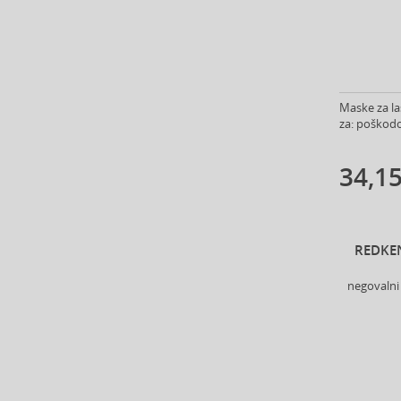
Andy Warhol (2)
Anfar (61)
Anfas (1)
Angel Schlesser (35)
Animale (4)
Maske za la
Anna Sui (23)
za: poškodo
Annayake (14)
Anne Möller (20)
34,15
Annick Goutal (48)
Antonio Banderas (69)
Antonio Puig (8)
REDKE
Anua (29)
Apivita (64)
negovalni
Apothecary87 (5)
Aquolina (30)
Arabiyat Prestige (68)
Aramis (14)
Ard Al Zaafaran (21)