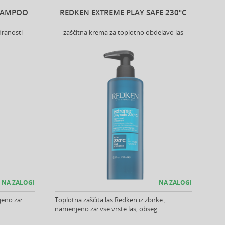
SHAMPOO
REDKEN EXTREME PLAY SAFE 230°C
ranosti
zaščitna krema za toplotno obdelavo las
NA ZALOGI
NA ZALOGI
jeno za:
Toplotna zaščita las Redken iz zbirke ,
namenjeno za: vse vrste las, obseg