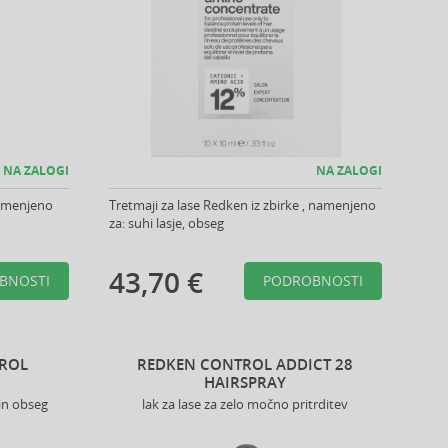
NA ZALOGI
NA ZALOGI
namenjeno
Tretmaji za lase Redken iz zbirke , namenjeno
za: suhi lasje, obseg
43,70 €
BNOSTI
PODROBNOSTI
ROL
REDKEN CONTROL ADDICT 28
HAIRSPRAY
 in obseg
lak za lase za zelo močno pritrditev