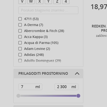
V
W
X
Y
Z
4
18,97
4711 (53)
A-Derma (7)
REDKEN 
PR
Abercrombie & Fitch (28)
zaščitn
Acca Kappa (3)
Acqua di Parma (105)
Adam Levine (2)
Adidas (248)
Adolfo Dominguez (29)
Adyan (81)
Affinage (1)
PRILAGODITI PROSTORNINO
Afnan (92)
Agent Provocateur (13)
Ahava (49)
Aigner (43)
Ajmal (167)