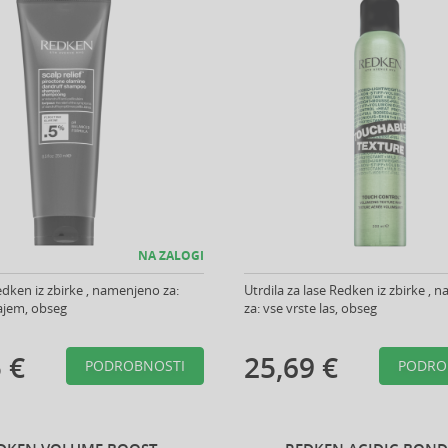
NA ZALOGI
ken iz zbirke , namenjeno za:
Utrdila za lase Redken iz zbirke ,
jajem, obseg
za: vse vrste las, obseg
 €
25,69 €
PODROBNOSTI
PODRO