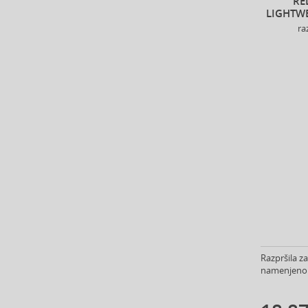
RE
Beter (7)
LIGHTWE
Betsey Johnson (1)
ra
Betty Boop (3)
Beverly Hills Polo Club (11)
Beyonce (21)
Bijan (3)
Bill Blass (4)
Billie Eilish (6)
Bio-Oil (2)
Biodance (7)
Bioderma (164)
Biorepair (22)
BioSilk (38)
Biotherm (107)
Biretix (1)
Razpršila za
BlanX (14)
namenjeno z
Blumarine (4)
Bob Mackie (2)