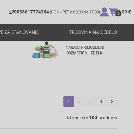
0038617774364
0,00 €
(PON - PET od 9:00 do 17:00)
0
VE ZA STANOVANJE
TRGOVINA NA DEBELO
NAJBOLJ PRILJUBLJENI
KOZMETIČNI IZDELKI
1
2
…
4
Izbrani ste
100
predmeti