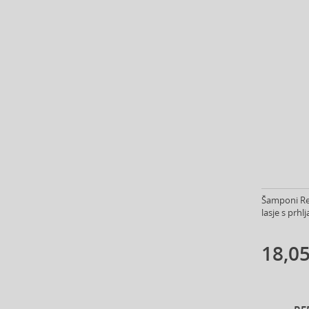
Azzaro (85)
Babor (20)
Baby Boom (4)
Baldessarini (35)
Baldinini (1)
Balenciaga (3)
Balmain (71)
Banana Republic (47)
Banbu (1)
Barulab (6)
Bath & Body Works (61)
Batiste (31)
Šamponi Red
lasje s prhl
Beauty of Joseon (25)
Bebe (11)
18,05
Benefit (45)
Benetton (59)
Bentley (26)
Berani (14)