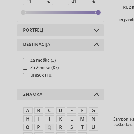
RED
negoval
PORTFELJ
DESTINACIJA
Kozmetika za lase (100)
Za moške (3)
Za ženske (87)
Unisex (10)
ZNAMKA
A
B
C
D
E
F
G
H
I
J
K
L
M
N
Šamponi Red
poškodovani
O
P
Q
R
S
T
U