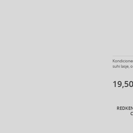
Ardell (52)
Ariana Grande (18)
Aristocrazy (4)
Armaf (288)
Armand Basi (18)
Armani (Giorgio Armani) (214)
Artdeco (158)
Artègo (67)
Kondicioner
Asdaaf (31)
suhi lasje, 
ASP (2)
Atkinsons (31)
19,50
Atopalm (7)
Aveda (55)
Avène (32)
Avril Lavigne (9)
REDKEN
Axe (4)
Axis-Y (13)
Azha (37)