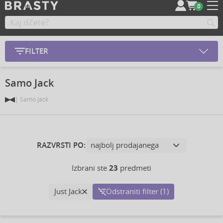
0
FILTER
Samo Jack
Samo Jack
RAZVRSTI PO:
Izbrani ste
23
predmeti
Just Jack
Odstraniti filter (1)