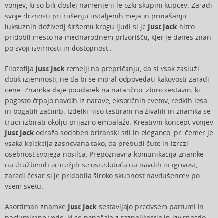
vonjev, ki so bili doslej namenjeni le ozki skupini kupcev. Zaradi
svoje drznosti pri rušenju ustaljenih meja in prinašanju
luksuznih doživetij širšemu krogu ljudi si je
Just Jack
hitro
pridobil mesto na mednarodnem prizorišču, kjer je danes znan
po svoji izvirnosti in dostopnosti.
Filozofija
Just Jack
temelji na prepričanju, da si vsak zasluži
dotik izjemnosti, ne da bi se moral odpovedati kakovosti zaradi
cene. Znamka daje poudarek na natančno izbiro sestavin, ki
pogosto črpajo navdih iz narave, eksotičnih cvetov, redkih lesa
in bogatih začimb. Izdelki niso testirani na živalih in znamka se
trudi izbirati okolju prijazno embalažo. Kreativni koncept vonjev
Just Jack
odraža sodoben britanski stil in eleganco, pri čemer je
vsaka kolekcija zasnovana tako, da prebudi čute in izrazi
osebnost svojega nosilca. Prepoznavna komunikacija znamke
na družbenih omrežjih se osredotoča na navdih in igrivost,
zaradi česar si je pridobila široko skupnost navdušencev po
vsem svetu.
Asortiman znamke
Just Jack
sestavljajo predvsem parfumi in
parfumirane vode, ki se ponašajo z raznolikostjo in izvirnostjo.