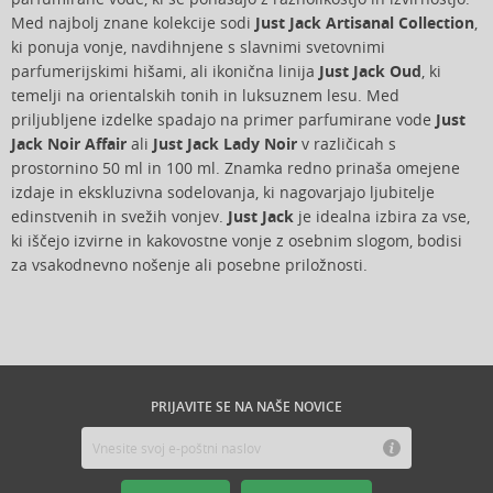
Med najbolj znane kolekcije sodi
Just Jack Artisanal Collection
,
ki ponuja vonje, navdihnjene s slavnimi svetovnimi
parfumerijskimi hišami, ali ikonična linija
Just Jack Oud
, ki
temelji na orientalskih tonih in luksuznem lesu. Med
priljubljene izdelke spadajo na primer parfumirane vode
Just
Jack Noir Affair
ali
Just Jack Lady Noir
v različicah s
prostornino 50 ml in 100 ml. Znamka redno prinaša omejene
izdaje in ekskluzivna sodelovanja, ki nagovarjajo ljubitelje
edinstvenih in svežih vonjev.
Just Jack
je idealna izbira za vse,
ki iščejo izvirne in kakovostne vonje z osebnim slogom, bodisi
za vsakodnevno nošenje ali posebne priložnosti.
PRIJAVITE SE NA NAŠE NOVICE