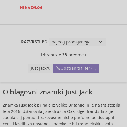
NI NA ZALOGI
RAZVRSTI PO:
Izbrani ste
23
predmeti
Just Jack
Odstraniti filter (1)
O blagovni znamki Just Jack
Znamka
Just Jack
prihaja iz Velike Britanije in je na trg stopila
leta 2016. Ustanovila jo je družba Oakridge Brands, ki si je
zadala cilj ponuditi kakovostne niche parfume po dostopni
ceni. Navdih za nastanek znamke je bil trend ekskluzivnih