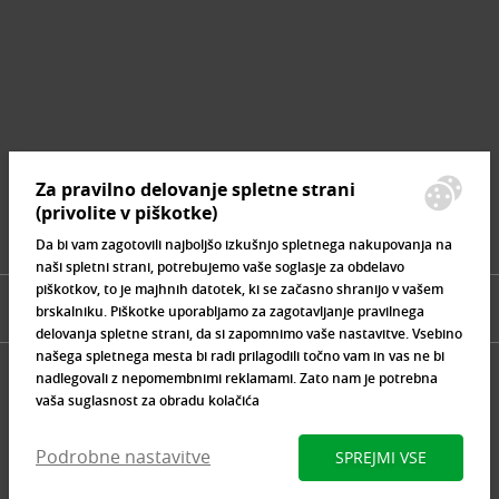
Revija
Iščemo blogerje
Partnerski program
Prosta delovna mesta
Zemljevid strani
Za pravilno delovanje spletne strani
Znamke, ki se prodajajo
(privolite v piškotke)
Da bi vam zagotovili najboljšo izkušnjo spletnega nakupovanja na
naši spletni strani, potrebujemo vaše soglasje za obdelavo
piškotkov, to je majhnih datotek, ki se začasno shranijo v vašem
brskalniku. Piškotke uporabljamo za zagotavljanje pravilnega
delovanja spletne strani, da si zapomnimo vaše nastavitve. Vsebino
našega spletnega mesta bi radi prilagodili točno vam in vas ne bi
nadlegovali z nepomembnimi reklamami. Zato nam je potrebna
vaša suglasnost za obradu kolačića
Podrobne nastavitve
SPREJMI VSE