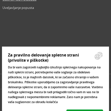
Uveljavljanje popusta
Revija
Iščemo blogerje
Partnerski program
Prosta delovna mesta
Zemljevid strani
Za pravilno delovanje spletne strani
Znamke, ki se prodajajo
(privolite v piškotke)
Da bi vam zagotovili najboljšo izkušnjo spletnega nakupovanja na
naši spletni strani, potrebujemo vaše soglasje za obdelavo
piškotkov, to je majhnih datotek, ki se začasno shranijo v vašem
brskalniku. Piškotke uporabljamo za zagotavljanje pravilnega
delovanja spletne strani, da si zapomnimo vaše nastavitve. Vsebino
našega spletnega mesta bi radi prilagodili točno vam in vas ne bi
nadlegovali z nepomembnimi reklamami. Zato nam je potrebna
vaša suglasnost za obradu kolačića