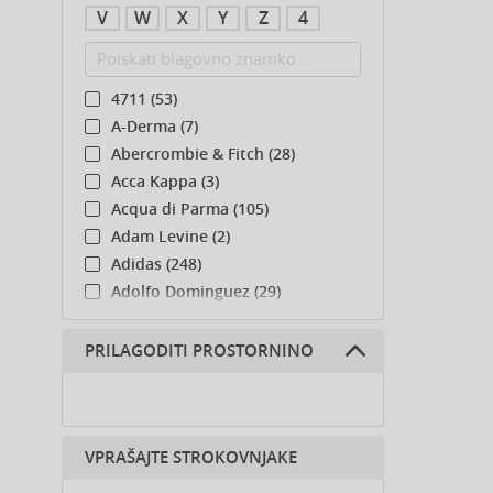
V
W
X
Y
Z
4
4711 (53)
A-Derma (7)
Abercrombie & Fitch (28)
Acca Kappa (3)
Acqua di Parma (105)
Adam Levine (2)
Adidas (248)
Adolfo Dominguez (29)
Adyan (78)
Affinage (1)
PRILAGODITI PROSTORNINO
Afnan (85)
Agent Provocateur (13)
Ahava (49)
VPRAŠAJTE STROKOVNJAKE
Aigner (43)
Ajmal (165)