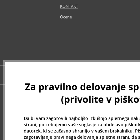
Andy Warhol (2)
KONTAKT
Anfar (61)
Ocene
Anfas (1)
Angel Schlesser (35)
Animale (4)
Anna Sui (23)
Annayake (14)
Anne Möller (20)
Annick Goutal (48)
Antonio Banderas (69)
Za pravilno delovanje sp
Antonio Puig (8)
Anua (29)
(privolite v pišk
Apivita (64)
Apothecary87 (5)
Aquolina (30)
Da bi vam zagotovili najboljšo izkušnjo spletnega nak
Arabiyat Prestige (68)
strani, potrebujemo vaše soglasje za obdelavo piškotk
datotek, ki se začasno shranijo v vašem brskalniku. P
Aramis (14)
zagotavljanje pravilnega delovanja spletne strani, da
Ard Al Zaafaran (21)