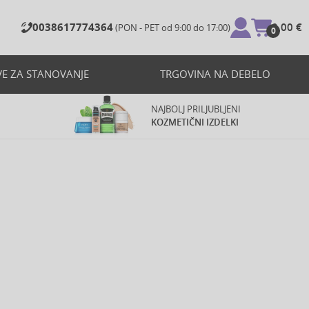
0038617774364
0,00 €
(PON - PET od 9:00 do 17:00)
0
VE ZA STANOVANJE
TRGOVINA NA DEBELO
NAJBOLJ PRILJUBLJENI
KOZMETIČNI IZDELKI