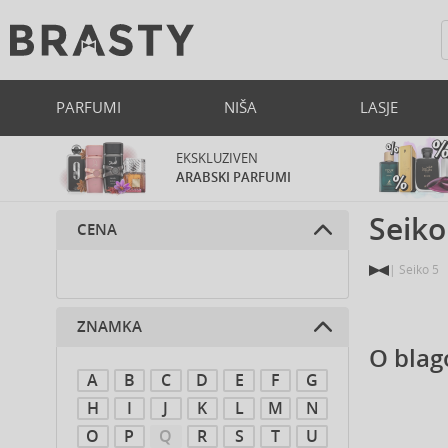
PARFUMI
NIŠA
LASJE
EKSKLUZIVEN
ARABSKI PARFUMI
Seiko
CENA
Seiko 5
ZNAMKA
O blag
A
B
C
D
E
F
G
H
I
J
K
L
M
N
O
P
Q
R
S
T
U