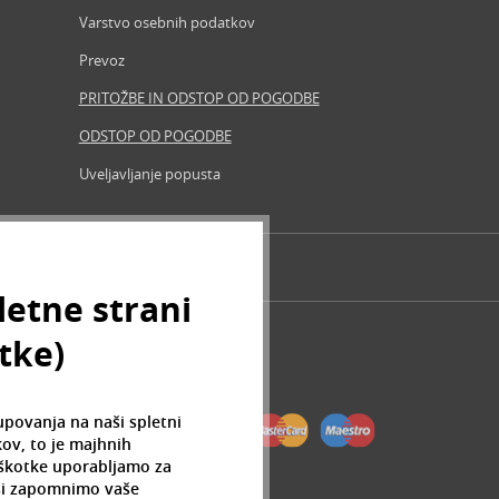
Varstvo osebnih podatkov
Iščemo b
Prevoz
Partner
PRITOŽBE IN ODSTOP OD POGODBE
Prosta 
ODSTOP OD POGODBE
Zemljevi
Uveljavljanje popusta
Znamke, 
letne strani
otke)
upovanja na naši spletni
ov, to je majhnih
iškotke uporabljamo za
 si zapomnimo vaše