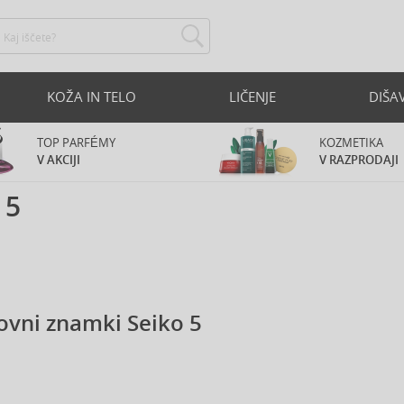
KOŽA IN TELO
LIČENJE
DIŠA
TOP PARFÉMY
KOZMETIKA
V AKCIJI
V RAZPRODAJI
 5
ovni znamki Seiko 5