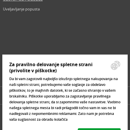
Uveljavljanje popusta
Revija
Iščemo blogerje
Partnerski program
Prosta delovna mesta
Zemljevid strani
Za pravilno delovanje spletne strani
Znamke, ki se prodajajo
(privolite v piškotke)
Da bi vam zagotovili najboljšo izkušnjo spletnega nakupovanja na
naši spletni strani, potrebujemo vaše soglasje za obdelavo
piškotkov, to je majhnih datotek, ki se začasno shranijo v vašem
brskalniku. Piškotke uporabljamo za zagotavljanje pravilnega
delovanja spletne strani, da si zapomnimo vaše nastavitve. Vsebino
našega spletnega mesta bi radi prilagodili točno vam in vas ne bi
nadlegovali z nepomembnimi reklamami. Zato nam je potrebna
vaša suglasnost za obradu kolačića