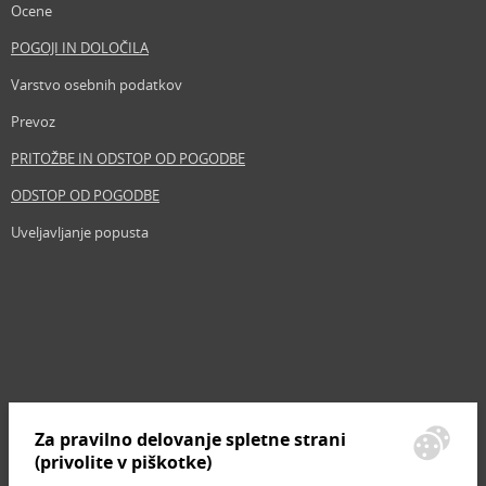
Ocene
POGOJI IN DOLOČILA
Varstvo osebnih podatkov
Prevoz
PRITOŽBE IN ODSTOP OD POGODBE
ODSTOP OD POGODBE
Uveljavljanje popusta
Revija
Iščemo blogerje
Partnerski program
Prosta delovna mesta
Zemljevid strani
Za pravilno delovanje spletne strani
Znamke, ki se prodajajo
(privolite v piškotke)