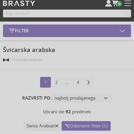
0
FILTER
Švicarska arabska
Švicarska arabska
1
2
…
4
RAZVRSTI PO:
Izbrani ste
92
predmeti
Swiss Arabian
Odstraniti filter (1)