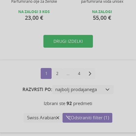
Parfumirano olje za ženske
parfumirana voda unisex
NA ZALOGI 3 KOS
NA ZALOGI
23,00 €
55,00 €
DRUGI IZDELKI
1
2
…
4
RAZVRSTI PO:
Izbrani ste
92
predmeti
Swiss Arabian
Odstraniti filter (1)