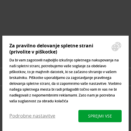
Iščemo blogerje
Partnerski program
Prosta delovna mesta
Zemljevid strani
Za pravilno delovanje spletne strani
Znamke, ki se prodajajo
(privolite v piškotke)
Da bi vam zagotovili najboljšo izkušnjo spletnega nakupovanja na
naši spletni strani, potrebujemo vaše soglasje za obdelavo
piškotkov, to je majhnih datotek, ki se začasno shranijo v vašem
brskalniku. Piškotke uporabljamo za zagotavljanje pravilnega
delovanja spletne strani, da si zapomnimo vaše nastavitve. Vsebino
našega spletnega mesta bi radi prilagodili točno vam in vas ne bi
nadlegovali z nepomembnimi reklamami. Zato nam je potrebna
vaša suglasnost za obradu kolačića
Podrobne nastavitve
SPREJMI VSE