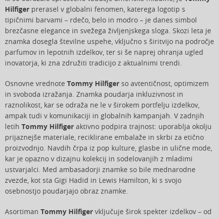
Hilfiger
prerasel v globalni fenomen, katerega logotip s
tipičnimi barvami – rdečo, belo in modro – je danes simbol
brezčasne elegance in svežega življenjskega sloga. Skozi leta je
znamka dosegla številne uspehe, vključno s širitvijo na področje
parfumov in lepotnih izdelkov, ter si še naprej ohranja ugled
inovatorja, ki zna združiti tradicijo z aktualnimi trendi.
Osnovne vrednote
Tommy Hilfiger
so avtentičnost, optimizem
in svoboda izražanja. Znamka poudarja inkluzivnost in
raznolikost, kar se odraža ne le v širokem portfelju izdelkov,
ampak tudi v komunikaciji in globalnih kampanjah. V zadnjih
letih
Tommy Hilfiger
aktivno podpira trajnost: uporablja okolju
prijaznejše materiale, reciklirane embalaže in skrbi za etično
proizvodnjo. Navdih črpa iz pop kulture, glasbe in ulične mode,
kar je opazno v dizajnu kolekcij in sodelovanjih z mladimi
ustvarjalci. Med ambasadorji znamke so bile mednarodne
zvezde, kot sta Gigi Hadid in Lewis Hamilton, ki s svojo
osebnostjo poudarjajo obraz znamke.
Asortiman
Tommy Hilfiger
vključuje širok spekter izdelkov – od