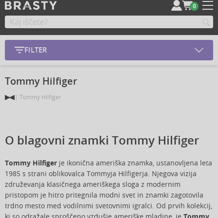
0
FILTER
Tommy Hilfiger
Tommy Hilfiger
O blagovni znamki Tommy Hilfiger
Tommy Hilfiger
je ikonična ameriška znamka, ustanovljena leta
1985 s strani oblikovalca Tommyja Hilfigerja. Njegova vizija
združevanja klasičnega ameriškega sloga z modernim
pristopom je hitro pritegnila modni svet in znamki zagotovila
trdno mesto med vodilnimi svetovnimi igralci. Od prvih kolekcij,
ki so odražale sproščeno vzdušje ameriške mladine, je
Tommy