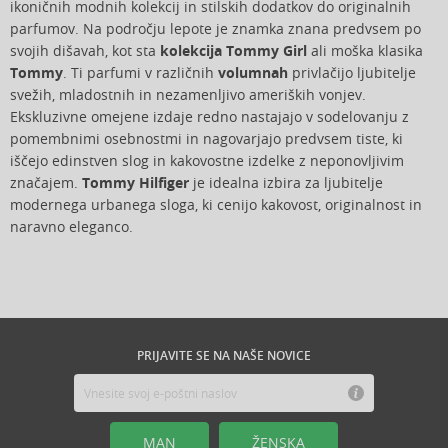
ikoničnih modnih kolekcij in stilskih dodatkov do originalnih
parfumov. Na področju lepote je znamka znana predvsem po
svojih dišavah, kot sta
kolekcija Tommy Girl
ali moška klasika
Tommy
. Ti parfumi v različnih
volumnah
privlačijo ljubitelje
svežih, mladostnih in nezamenljivo ameriških vonjev.
Ekskluzivne omejene izdaje redno nastajajo v sodelovanju z
pomembnimi osebnostmi in nagovarjajo predvsem tiste, ki
iščejo edinstven slog in kakovostne izdelke z neponovljivim
značajem.
Tommy Hilfiger
je idealna izbira za ljubitelje
modernega urbanega sloga, ki cenijo kakovost, originalnost in
naravno eleganco.
PRIJAVITE SE NA NAŠE NOVICE
MAN
ŽENSKA